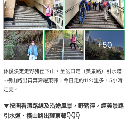
+
50
休後決定走野豬徑下山，至岔口走（美景路）引水道
+橫山路出筲箕灣耀東邨，今日走約11公里多，5小時
走完。
▼按圖看清路線及沿途風景，野豬徑，經美景路
引水道、橫山路出耀東邨👇👇👇