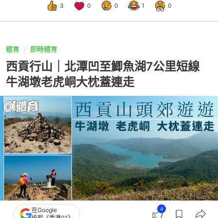
3
0
0
1
0
體育
即時體育
西貢行山｜北潭凹至鯽魚湖7公里短線
牛湖墩老虎峒大枕蓋連走
4
在Google
追蹤《香港01》