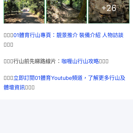
+
26
🏃🏽‍♂
01體育行山專頁：靚景推介 裝備介紹 人物訪談
🏃🏾‍♀
🏃🏽‍♂行山前先睇路線片：
咖喱山行山攻略
🏃🏾‍♀
🏃🏽‍♂
立即訂閱01體育Youtube頻道，了解更多行山及
體壇資訊
🏃🏾‍♀