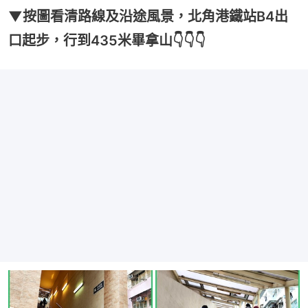
▼按圖看清路線及沿途風景，北角港鐵站B4出
口起步，行到435米畢拿山👇👇👇