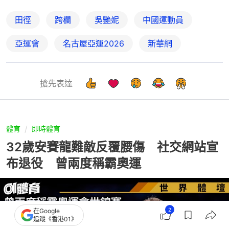
田徑
跨欄
吳艷妮
中國運動員
亞運會
名古屋亞運2026
新華網
搶先表達
體育
即時體育
32歲安賽龍難敵反覆腰傷 社交網站宣
布退役 曾兩度稱霸奧運
2
在Google
追蹤《香港01》