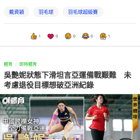
戴資穎
羽毛球
羽毛球超級賽
1
0
0
0
1
體育
即時體育
吳艷妮狀態下滑坦言亞運備戰艱難 未
考慮退役目標想破亞洲紀錄