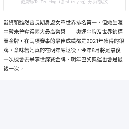
戴資穎/Tai Tzu Ying（@tai_tzuying）分享的貼文
戴資穎雖然曾長期身處女單世界排名第一，但她生涯
中暫未曾奪得兩大最高榮譽——奧運金牌及世界錦標
賽金牌，在兩項賽事的最佳成績都是2021年獲得的銀
牌，意味若她真的在明年底退役，今年8月將是最後
一次機會去爭奪世錦賽金牌、明年巴黎奧運也會是最
後一次。