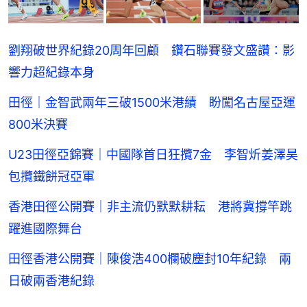
劉翔破世界紀錄20周年回顧 鑽石聯賽發文盛讚：影
響力超紀錄本身
田徑｜金智武兩年三破1500米港績 盼闖名古屋亞運
800米決賽
U23田徑亞錦賽｜中國隊首日狂攬7金 李智炘姜澤昊
包攬鐵餅冠亞軍
香港田徑公開賽｜非主流仍默默耕耘 港將冀撐竿跳
躍進國際舞台
田徑香港公開賽｜陳俊浩400欄破塵封10年紀錄 兩
日破兩香港紀錄