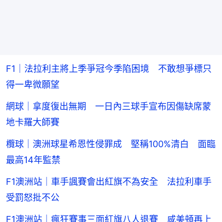
F1｜法拉利主將上季爭冠今季陷困境 不敢想爭標只
得一卑微願望
網球｜拿度復出無期 一日內三球手宣布因傷缺席蒙
地卡羅大師賽
欖球｜澳洲球星希恩性侵罪成 堅稱100%清白 面臨
最高14年監禁
F1澳洲站｜車手諷賽會出紅旗不為安全 法拉利車手
受罰怒批不公
F1澳洲站｜瘋狂賽事三面紅旗八人退賽 咸美頓再上