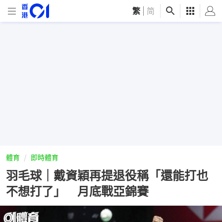
繁
|
简
體育
即時體育
羽毛球｜戴資穎再提退役稱「還能打也
不想打了」 月底戰亞錦賽