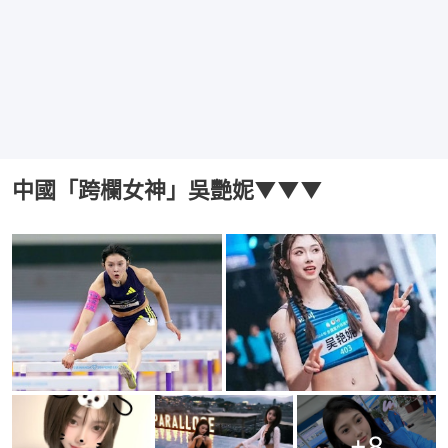
中國「跨欄女神」吳艷妮▼▼▼
+
8