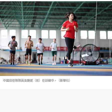
中國田徑隊隊員吳艷妮（前）在訓練中。（新華社）