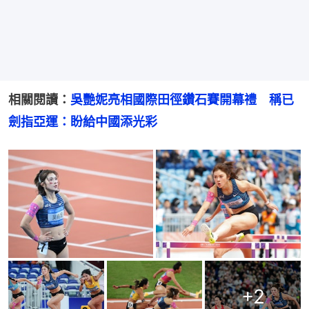
相關閱讀：
吳艷妮亮相國際田徑鑽石賽開幕禮　稱已
劍指亞運：盼給中國添光彩
+
2