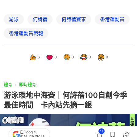
游泳
何詩蓓
何詩蓓賽事
香港運動員
香港運動員戰報
6
0
0
0
0
體育
即時體育
游泳環地中海賽｜何詩蓓100自創今季
最佳時間 卡內站先摘一銀
11
在Google
追蹤《香港01》