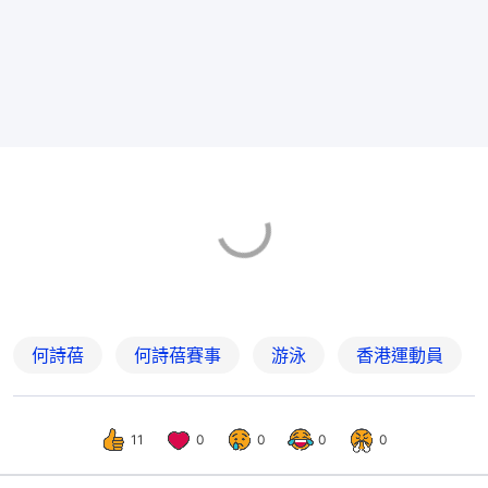
何詩蓓
何詩蓓賽事
游泳
香港運動員
11
0
0
0
0