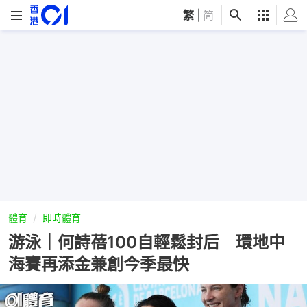
繁
|
简
體育
即時體育
游泳｜何詩蓓100自輕鬆封后 環地中
海賽再添金兼創今季最快