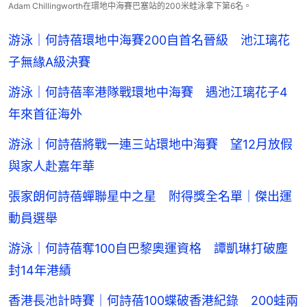
Adam Chillingworth在環地中海賽巴塞站的200米蛙泳拿下第6名。
游泳｜何詩蓓環地中海賽200自首名晉級 池江璃花
子無緣A級決賽
游泳｜何詩蓓率港隊戰環地中海賽 遇池江璃花子4
年來首征海外
游泳｜何詩蓓將戰一連三站環地中海賽 望12月放假
與家人赴嘉年華
張家朗何詩蓓蟬聯星中之星 附得獎全名單｜傑出運
動員選舉
游泳｜何詩蓓奪100自巴黎奧運資格 譚凱琳打破塵
封14年港績
香港長池計時賽｜何詩蓓100蝶破香港紀錄 200蛙兩