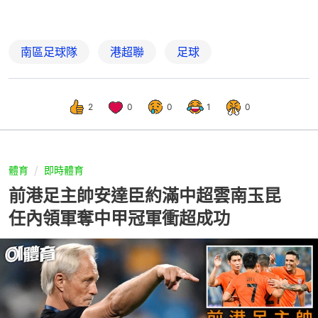
南區足球隊
港超聯
足球
2
0
0
1
0
體育
即時體育
前港足主帥安達臣約滿中超雲南玉昆
任內領軍奪中甲冠軍衝超成功