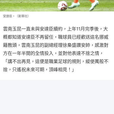
安達臣。（新華社）
雲南玉昆一直未與安達臣續約，上年11月完季後，大
概都知道安達臣不再留任，職球員已經歡送這名挪威
籍教頭，雲南玉昆的副總經理徐梟盛讚安帥，感激對
方在一年半間的全情投入，並對他表達不捨之情，
「講不出再見，這便是職業足球的規則，縱使萬般不
捨，只遙祝未來可期，頂峰相見！」