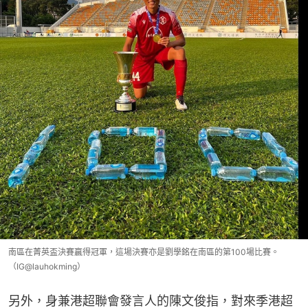
南區在菁英盃決賽贏得冠軍，這場決賽亦是劉學銘在南區的第100場比賽。
（IG@lauhokming）
另外，身兼港超聯會發言人的陳文俊指，對來季港超