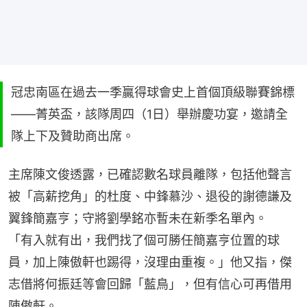
冠忠南區在過去一季贏得球會史上首個頂級聯賽錦標
——菁英盃，該隊周四（1日）舉辦慶功宴，邀請全
隊上下及贊助商出席。
主席陳文俊透露，已確認數名球員離隊，包括他聲言
被「高薪挖角」的杜度、中鋒慕沙、退役的謝德謙及
翼鋒簡嘉亨；守將劉學銘亦暫未在新季名單內。
「有入就有出，我們找了個可勝任簡嘉亨位置的球
員，加上陳傲軒也踢得，沒理由重複。」他又指，傑
志借將何振廷等會回歸「藍鳥」，但有信心可再借用
陳傲軒。