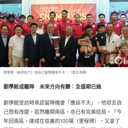
劉學銘（後排右六）指自己留隊機會不大。（袁志浩攝）
劉學銘或離隊　未來方向有變：全盛期已過
劉學銘受訪時承認留隊機會「應該不大」，他坦言自
己想有改變，若然離開南區，亦已有完美結局。「今
年回南區，達成在這裏的100場（里程碑），又拿了