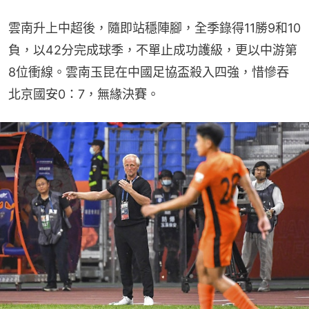
雲南升上中超後，隨即站穩陣腳，全季錄得11勝9和10
負，以42分完成球季，不單止成功護級，更以中游第
8位衝線。雲南玉昆在中國足協盃殺入四強，惜慘吞
北京國安0：7，無緣決賽。