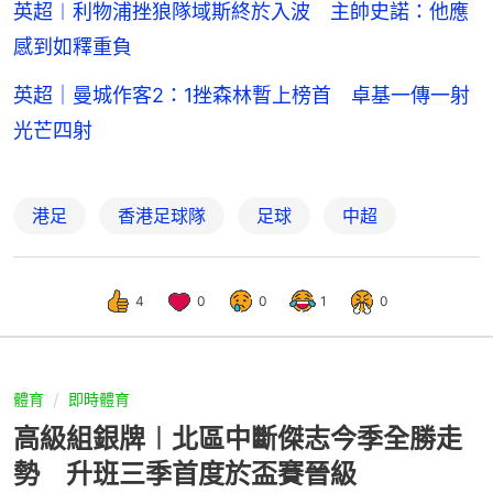
英超︱利物浦挫狼隊域斯終於入波 主帥史諾：他應
感到如釋重負
英超｜曼城作客2：1挫森林暫上榜首 卓基一傳一射
光芒四射
港足
香港足球隊
足球
中超
4
0
0
1
0
體育
即時體育
高級組銀牌︱北區中斷傑志今季全勝走
勢 升班三季首度於盃賽晉級