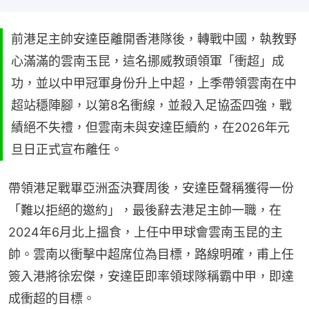
前港足主帥安達臣離開香港隊後，轉戰中國，執教野
心滿滿的雲南玉昆，這名挪威教頭領軍「衝超」成
功，並以中甲冠軍身份升上中超，上季帶領雲南在中
超站穩陣腳，以第8名衝線，並殺入足協盃四強，戰
績絕不失禮，但雲南未與安達臣續約，在2026年元
旦日正式宣布離任。
帶領港足戰畢亞洲盃決賽周後，安達臣聲稱獲得一份
「難以拒絕的邀約」，最後辭去港足主帥一職，在
2024年6月北上搵食，上任中甲球會雲南玉昆的主
帥。雲南以衝擊中超席位為目標，路線明確，甫上任
簽入港將徐宏傑，安達臣即率領球隊稱霸中甲，即達
成衝超的目標。