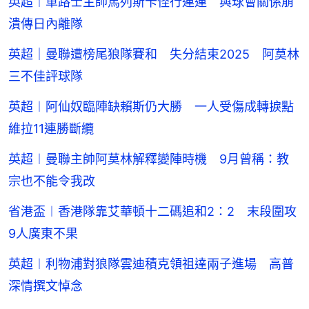
英超︱車路士主帥馬列斯卡怪行連連 與球會關係崩
潰傳日內離隊
英超｜曼聯遭榜尾狼隊賽和 失分結束2025 阿莫林
三不佳評球隊
英超︱阿仙奴臨陣缺賴斯仍大勝 一人受傷成轉捩點
維拉11連勝斷纜
英超︱曼聯主帥阿莫林解釋變陣時機 9月曾稱：教
宗也不能令我改
省港盃︱香港隊靠艾華頓十二碼追和2：2 末段圍攻
9人廣東不果
英超︱利物浦對狼隊雲迪積克領祖達兩子進場 高普
深情撰文悼念