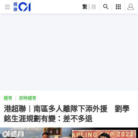
繁
|
简
體育
即時體育
港超聯︱南區多人離隊下添外援 劉學
銘生涯規劃有變：差不多退