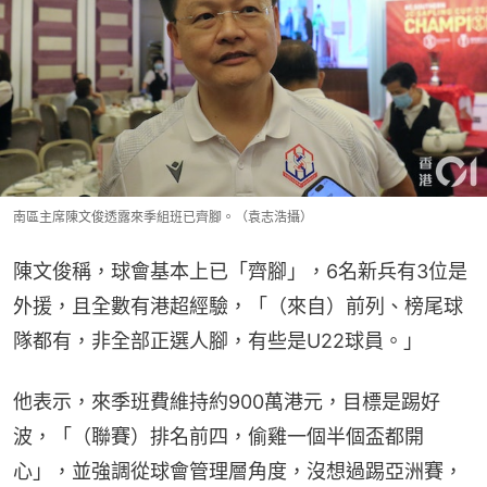
南區主席陳文俊透露來季組班已齊腳。（袁志浩攝）
陳文俊稱，球會基本上已「齊腳」，6名新兵有3位是
外援，且全數有港超經驗，「（來自）前列、榜尾球
隊都有，非全部正選人腳，有些是U22球員。」
他表示，來季班費維持約900萬港元，目標是踢好
波，「（聯賽）排名前四，偷雞一個半個盃都開
心」，並強調從球會管理層角度，沒想過踢亞洲賽，