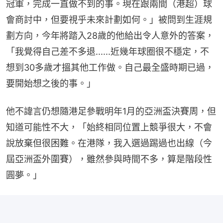
冠軍，完成一直做不到的事。現在跟兩間（港超）球
會商討中，但要視乎未來計劃如何。」被問到生涯規
劃方向，今年將踏入28歲的他給出令人意外的答案，
「我覺得自己差不多退......近幾年球圈很不穩定，不
想到30多歲才搵其他工作做。自己最全盛時期已過，
要開始想之後的事。」
他不諱言仍想隨港足參戰明年1月的亞洲盃決賽周，但
知道可能性不大，「始終相同位置上競爭很大，不會
說放棄但很困難。在港隊，我入選過踢過也出線（今
屆亞洲盃外圍賽），雖然參與時間不多，算是階段性
圓夢。」