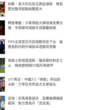
劍擊｜意大利花劍主將談港隊 陣容
更完整添經驗挑戰更大
轉會專題︱沙拿領銜大牌球員免費任
揀 辛祖華荷域搶手貨變籮底橙
FIFA主席恩芬天奴道歉但拒下台 秘
書長對內對外兩版本證腹背受敵
車路士對祖雲達斯｜薩高華妙射定江
山 梅迪歷相隔20個月再披甲
U17男足｜中國3:2「絕殺」阿仙奴
主帥：力爭在世界盃大名單留名
足球｜尼馬再惹是非 盃賽後爆通道
衝突 對方會長斥「流浪漢」