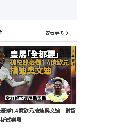
章
查看更多
豪擲1.4億歐元搶迪奧文迪 對留
奧斯感樂觀