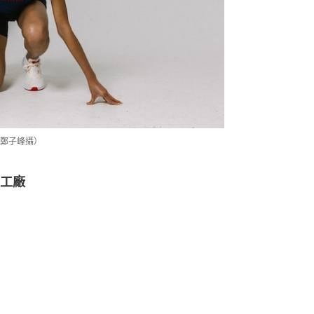
鄭子峰攝）
工廠