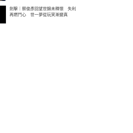
劍擊｜蔡俊彥回望世錦未釋懷 失利
再燃鬥心 世一夢從玩笑漸變真