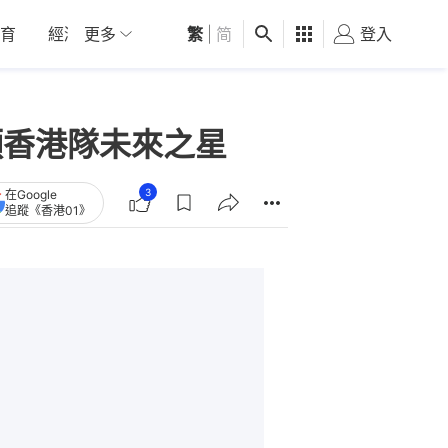
育
經濟
更多
01深圳
繁
觀點
|
简
健康
好食玩飛
登入
女
顆香港隊未來之星
3
在Google
追蹤《香港01》