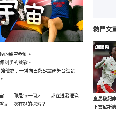
熱門文
欄後的甜蜜獎勵。
男佩劍手的挑戰。
，讓他放手一搏向巴黎霹靂舞舞台進發。
。
宙——即是每一個人——都在迸發璀璨
皇馬破紀錄
就是一次有趣的探索？
下雲尼斯