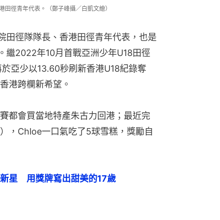
、香港田徑青年代表。（鄭子峰攝／白凱文繪）
女書院田徑隊隊長、香港田徑青年代表，也是
。繼2022年10月首戰亞洲少年U18田徑
於亞少以13.60秒刷新香港U18紀錄奪
香港跨欄新希望。
賽都會買當地特產朱古力回港；最近完
，Chloe一口氣吃了5球雪糕，獎勵自
新星　用獎牌寫出甜美的17歲