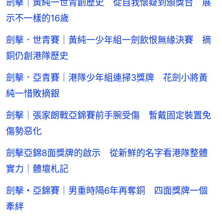
劍擊｜黃純一世青創歷史 從自我懷疑到頒獎台 展
示不一樣的16歲
劍擊．世青賽｜黃純一少年組一劍飲恨無緣決賽 摘
銅仍創港隊歷史
劍擊．亞青賽｜港隊少年組連掃3獎牌 花劍小將黃
純一惜敗摘銀
劍擊｜張家朗戰亞錦賽前手腕受傷 暫戴固定裝置免
傷勢惡化
劍擊亞錦8面獎牌的啟示 從新鮮的名字看港隊整體
實力｜體壇札記
劍擊・亞錦賽｜男重時隔6年再奪銅 四面獎牌一個
牽絆