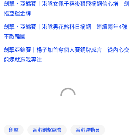
劍擊．亞錦賽｜港隊女佩千禧後孭飛摘銅信心增 劍
指亞運金牌
劍擊．亞錦賽｜港隊男花煞科日摘銅 連續兩年4強
不敵韓國
劍擊亞錦賽｜楊子加首奪個人賽銅牌感言 從內心交
煎煉就忘我專注
劍擊
香港劍擊總會
香港運動員