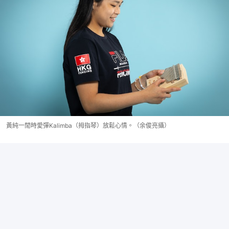
黃純一閒時愛彈Kalimba（拇指琴）放鬆心情。（余俊亮攝）