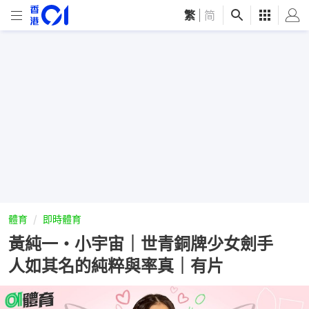
繁
|
简
體育
即時體育
黃純一・小宇宙｜世青銅牌少女劍手
人如其名的純粹與率真｜有片