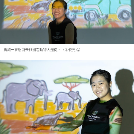
黃純一夢想能去非洲看動物大遷徙。（余俊亮攝）