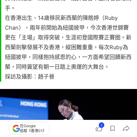
手。
在香港出生、14歲移民新西蘭的陳皓婷（Ruby
Chan），兩年前開始為紐國披甲，今次香港世錦賽
更在「主場」取得突破，生涯初登國際賽正賽圈。新
西蘭劍擊發展不及香港，縱困難重重，每次Ruby為
紐國披甲，同樣抱持感恩的心，一方面希望回饋新西
蘭，同時冀望有朝一日踏上奧運的大舞台。
採訪及攝影：趙子晉
5
在Google
追蹤《香港01》