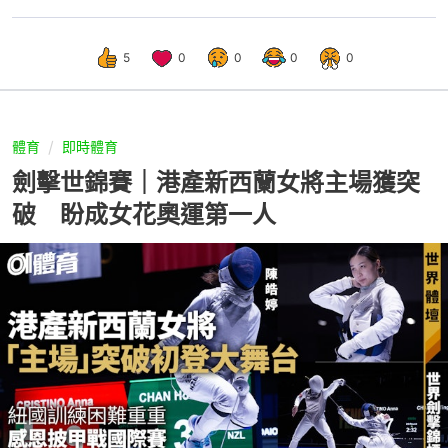
5
0
0
0
0
體育
即時體育
劍擊世錦賽｜港產新西蘭女將主場獲突
破 盼成女花奧運第一人