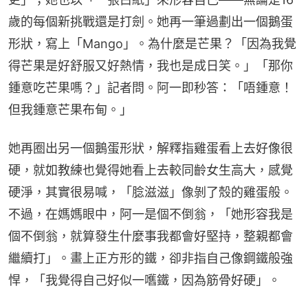
歲的每個新挑戰還是打劍。她再一筆過劃出一個鵝蛋
形狀，寫上「Mango」。為什麼是芒果？「因為我覺
得芒果是好舒服又好熱情，我也是成日笑。」「那你
鍾意吃芒果嗎？」記者問。阿一即秒答：「唔鍾意！
但我鍾意芒果布甸。」
她再圈出另一個鵝蛋形狀，解釋指雞蛋看上去好像很
硬，就如教練也覺得她看上去較同齡女生高大，感覺
硬淨，其實很易喊，「腍滋滋」像剝了殼的雞蛋般。
不過，在媽媽眼中，阿一是個不倒翁，「她形容我是
個不倒翁，就算發生什麼事我都會好堅持，整親都會
繼續打」。畫上正方形的鐵，卻非指自己像鋼鐵般強
悍，「我覺得自己好似一嚿鐵，因為筋骨好硬」。