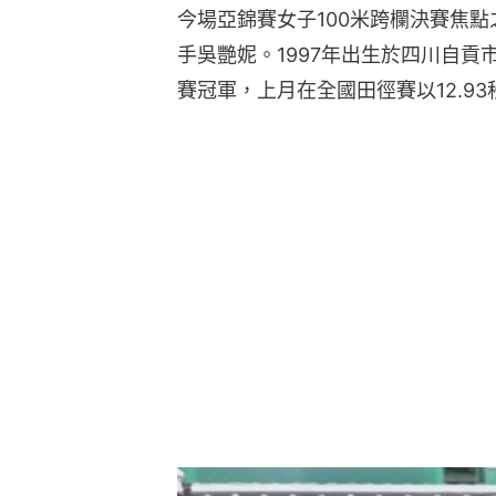
今場亞錦賽女子100米跨欄決賽焦
手吳艷妮。1997年出生於四川自貢市
賽冠軍，上月在全國田徑賽以12.9