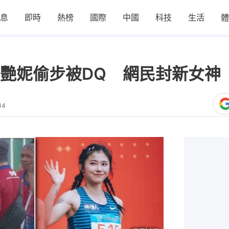
息
即時
熱榜
國際
中國
科技
生活
體
艷妮偷步被DQ 網民封新女神
14