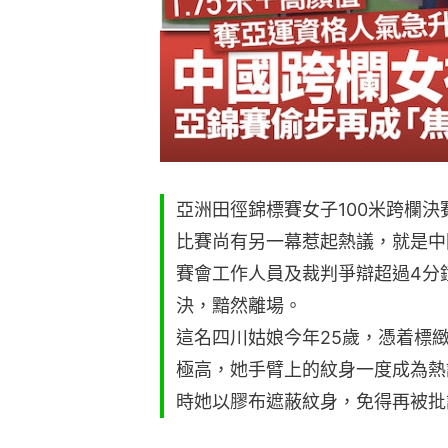
亞洲田徑錦標賽女子100米跨欄
比賽尚有另一幕惹起熱議，就是中
賽會工作人員及裁判爭辯超過4分
決，黯然離場。
這名四川姑娘今年25歲，憑着標
極高，她手臂上的紋身一度成為熱
時她以膠布遮蔽紋身，免得再被批