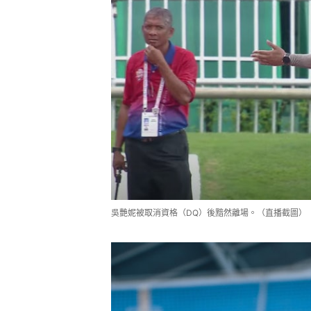
吳艷妮被取消資格（DQ）後黯然離場。（直播截圖）