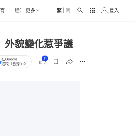
育
經濟
更多
01深圳
繁
觀點
|
简
健康
好食玩飛
登入
女
 外貌變化惹爭議
21
在Google
追蹤《香港01》