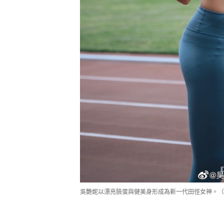
吳艷妮以漂亮臉蛋與健美身形成為新一代田徑女神。（