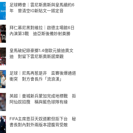
足球轉會｜雲尼斯奧斯與皇馬續約6
年 曾清空IG新貼文一錘定音
拜仁慕尼黑對維拉｜啟德主場館6日
內演第3戰 迪亞斯後備妙射奠勝
皇馬破紀錄豪擲1.4億歐元搶迪奧文
迪 對留下雲尼斯奧斯感樂觀
足球｜尼馬再惹是非 盃賽後爆通道
衝突 對方會長斥「流浪漢」
英超｜曼城新兵蒙加完成地標戰 拒
阿仙奴招攬 稱與藍色球隊有緣
FIFA主席恩芬天奴道歉但拒下台 秘
書長對內對外兩版本證腹背受敵