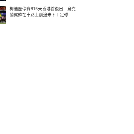
梅迪歷停賽615天香港首復出 烏克
蘭翼鋒在車路士前途未卜︱足球