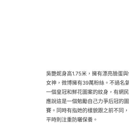
吳艷妮身高1.75米，擁有漂亮臉蛋
女神，微博擁有39萬粉絲。不過名
一個皇冠和鮮花圖案的紋身，有網民
應說這是一個勉勵自己力爭后冠的圖
賽。同時有指她的樣貌跟之前不同，
平時則注重防曬保養。