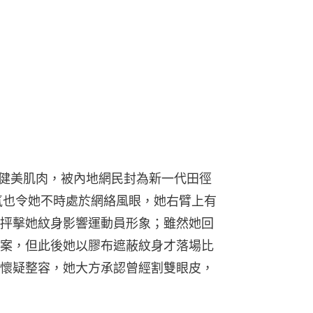
與健美肌肉，被內地網民封為新一代田徑
氣也令她不時處於網絡風眼，她右臂上有
抨擊她紋身影響運動員形象；雖然她回
案，但此後她以膠布遮蔽紋身才落場比
懷疑整容，她大方承認曾經割雙眼皮，