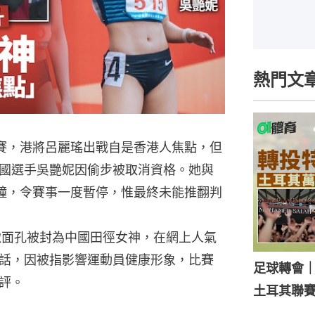
熱門文
決賽，港將呂麗瑤出戰自是香港人焦點，但
國選手吳艷妮因偷步被取消資格。她與
鐘，令賽事一度暫停，惟最終未能推翻判
緻面孔被封為中國田徑女神，在網上人氣
話，因被指影響運動員健康形象，比賽
足球轉會
評。
土耳其聯