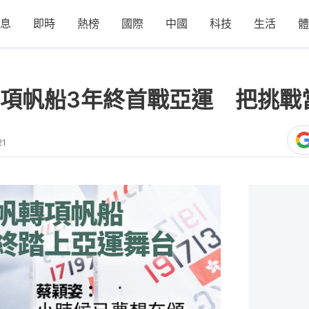
息
即時
熱榜
國際
中國
科技
生活
體
項帆船3年終首戰亞運 把挑戰
21