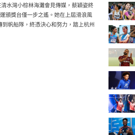
在清水灣小棕林海灘會見傳媒，蔡穎姿終
運頒獎台僅一步之遙。她在上屆滑浪風
然轉到帆船隊，終憑決心和努力，踏上杭州