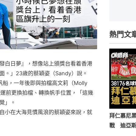
熱門文
發白日夢』，想像站上頒獎台看着香港
。」23歲的蔡穎姿（Sandy）說。
船，一年後即與拍檔高文莉（Molly
卻在亞運前更換拍檔、轉換帆手位置，「這幾
覺」。
自小在大海見慣風浪的蔡穎姿來說，就
拜仁慕尼黑
戰 迪亞