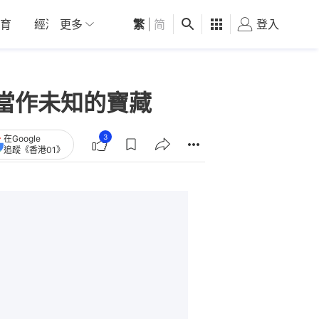
育
經濟
更多
01深圳
繁
觀點
|
简
健康
好食玩飛
登入
女
當作未知的寶藏
3
在Google
追蹤《香港01》