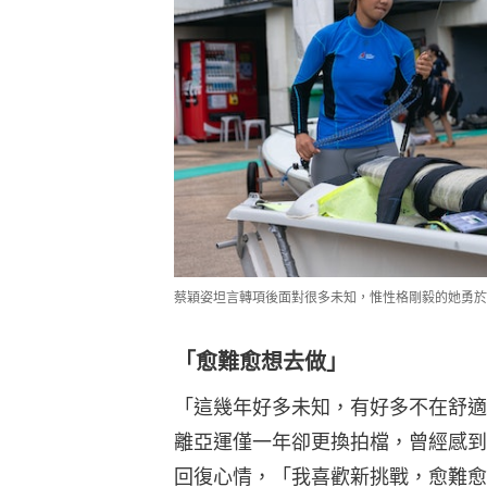
蔡穎姿坦言轉項後面對很多未知，惟性格剛毅的她勇於
「愈難愈想去做」
「這幾年好多未知，有好多不在舒適圈
離亞運僅一年卻更換拍檔，曾經感到
回復心情，「我喜歡新挑戰，愈難愈