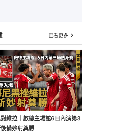
章
查看更多
對維拉｜啟德主場館6日內演第3
斯後備妙射奠勝