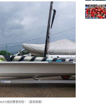
erFX級別賽事亮相。（夏家朗攝）