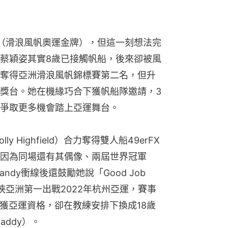
（滑浪風帆奧運金牌），但這一刻想法完
蔡穎姿其實8歲已接觸帆船，後來卻被風
奪得亞洲滑浪風帆錦標賽第二名，但升
獎台。她在機緣巧合下獲帆船隊邀請，3
爭取更多機會踏上亞運舞台。
Highfield）合力奪得雙人船49erFX
因為同場還有其偶像、兩屆世界冠軍
在Sandy衝線後還鼓勵她說「Good Job 
本挾亞洲第一出戰2022年杭州亞運，賽事
再獲亞運資格，卻在教練安排下換成18歲
addy）。