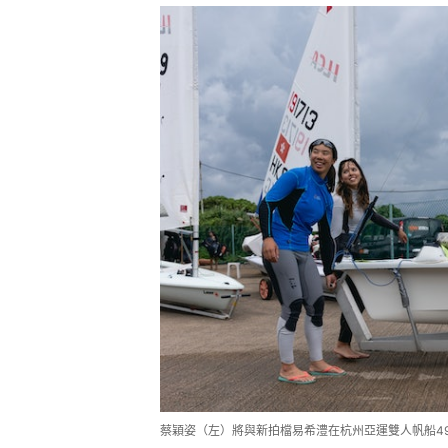
蔡穎姿（左）將與新拍檔易希澧在杭州亞運雙人帆船49