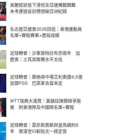
吳艷妮狀態下滑坦言亞運備戰艱難
未考慮退役目標想破亞洲紀錄
名古屋亞運會2026田徑｜香港運動員
名單+賽程賽果+歷屆成績
足球轉會｜沙拿簽特拉布宗兩年 加
歷查：土耳其聯賽水平太低
足球轉會｜摩納哥中場艾利奧捷4.5億
加盟PSG 巴高拿去留未定
WTT瑞典大滿貫｜黃鎮廷陳顥樺爭衛
冕 附香港隊及中國隊名單+賽程
足球轉會｜雲尼斯奧斯與皇馬續約6
年 曾清空IG新貼文一錘定音