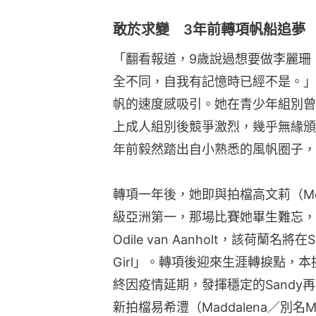
敢於求變 3年前轉項帆船追夢
「翻看報道，9歲說過想要做李麗珊
全不同，自我有記憶時已經不是。」
帆的速度感吸引。她在青少年組別曾
上成人組別後競爭激烈，幾乎無緣頒
年前毅然踏出自小熟悉的風帆圈子，
轉項一年後，她即與拍檔高文莉（Molly 
級亞洲第一，那場比賽她畢生難忘，
Odile van Aanholt，該荷蘭名將
Girl」。轉項後迎來生涯轉捩點，
終因疫情延期，發揮穩定的Sandy
新拍檔易希澧（Maddalena／別名M