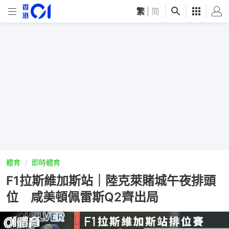
繁
|
简
體育
即時體育
F1拉斯維加斯站｜陸克萊賭城午夜排頭
位 咸美頓佩雷斯Q2齊出局