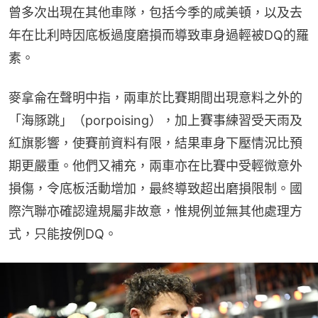
曾多次出現在其他車隊，包括今季的咸美頓，以及去
年在比利時因底板過度磨損而導致車身過輕被DQ的羅
素。
麥拿侖在聲明中指，兩車於比賽期間出現意料之外的
「海豚跳」（porpoising），加上賽事練習受天雨及
紅旗影響，使賽前資料有限，結果車身下壓情況比預
期更嚴重。他們又補充，兩車亦在比賽中受輕微意外
損傷，令底板活動增加，最終導致超出磨損限制。國
際汽聯亦確認違規屬非故意，惟規例並無其他處理方
式，只能按例DQ。