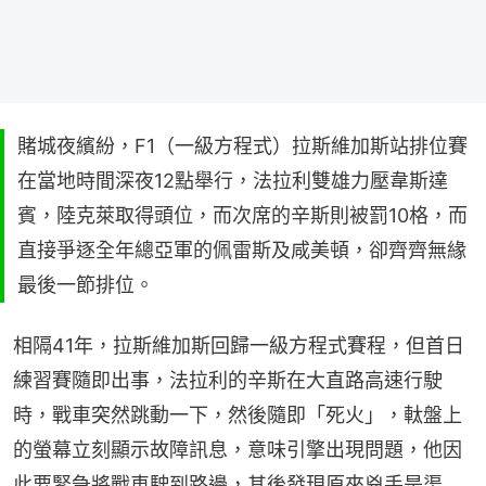
賭城夜繽紛，F1（一級方程式）拉斯維加斯站排位賽
在當地時間深夜12點舉行，法拉利雙雄力壓韋斯達
賓，陸克萊取得頭位，而次席的辛斯則被罰10格，而
直接爭逐全年總亞軍的佩雷斯及咸美頓，卻齊齊無緣
最後一節排位。
相隔41年，拉斯維加斯回歸一級方程式賽程，但首日
練習賽隨即出事，法拉利的辛斯在大直路高速行駛
時，戰車突然跳動一下，然後隨即「死火」，軚盤上
的螢幕立刻顯示故障訊息，意味引擎出現問題，他因
此要緊急將戰車駛到路邊，其後發現原來兇手是渠