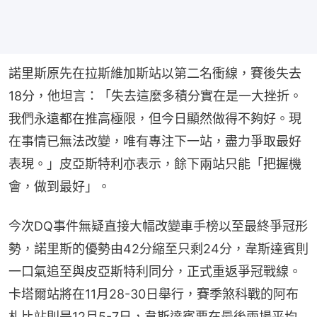
諾里斯原先在拉斯維加斯站以第二名衝線，賽後失去
18分，他坦言：「失去這麼多積分實在是一大挫折。
我們永遠都在推高極限，但今日顯然做得不夠好。現
在事情已無法改變，唯有專注下一站，盡力爭取最好
表現。」皮亞斯特利亦表示，餘下兩站只能「把握機
會，做到最好」。
今次DQ事件無疑直接大幅改變車手榜以至最終爭冠形
勢，諾里斯的優勢由42分縮至只剩24分，韋斯達賓則
一口氣追至與皮亞斯特利同分，正式重返爭冠戰線。
卡塔爾站將在11月28-30日舉行，賽季煞科戰的阿布
札比站則是12月5-7日，韋斯達賓要在最後兩場平均