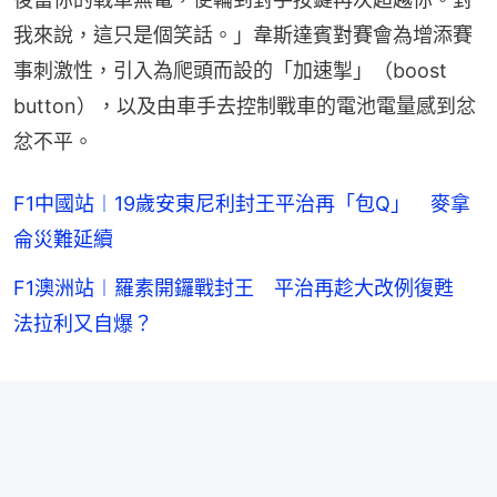
我來說，這只是個笑話。」韋斯達賓對賽會為增添賽
事刺激性，引入為爬頭而設的「加速掣」（boost 
button），以及由車手去控制戰車的電池電量感到忿
忿不平。
F1中國站︱19歲安東尼利封王平治再「包Q」 麥拿
侖災難延續
F1澳洲站︱羅素開鑼戰封王 平治再趁大改例復甦
法拉利又自爆？