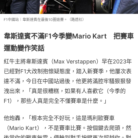
F1中國站︱韋斯達賓在最後10圈退賽。（路透社）
韋斯達賓不滿F1今季變Mario Kart 把賽車
運動變作笑話
紅牛主將韋斯達賓（Max Verstappen）早在2023年
已經對F1大改制抱懷疑態度，踏入新賽季，他屢次表
達不滿，今日在中國站過後，他更將滿腔牢騷狠狠發
洩出來，「真是很糟糕，如果有人喜歡它（今季的
F1），那些人真是完全不懂賽車是什麼。」
他炮轟，「根本完全不好玩，這是瑪利歐賽車
（Mario Kart），不是賽車比賽。按個鍵去爬頭，然
後當你的戰車無電，便輪到對手按鍵再次超越你。對