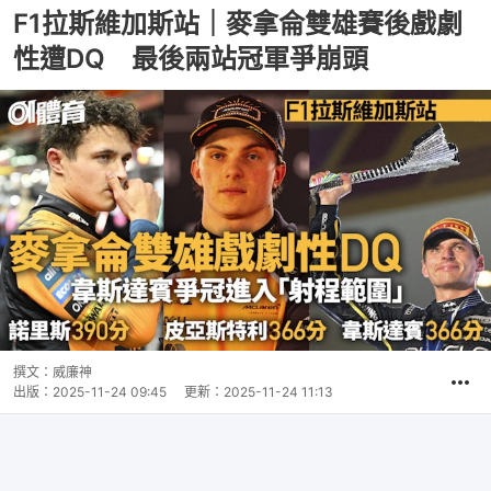
F1拉斯維加斯站｜麥拿侖雙雄賽後戲劇
性遭DQ 最後兩站冠軍爭崩頭
撰文：
威廉神
出版：
2025-11-24 09:45
更新：
2025-11-24 11:13