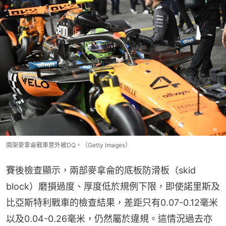
兩架麥拿侖戰車意外被DQ。（Getty Images）
賽後檢查顯示，兩部麥拿侖的底板防滑板（skid 
block）磨損過度、厚度低於規例下限，即使諾里斯及
比亞斯特利戰車的檢查結果，差距只有0.07-0.12毫米
以及0.04-0.26毫米，仍然屬於違規。這情況過去亦