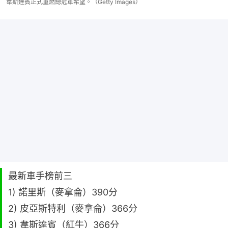
韋斯達賓正式重燃總冠軍希望。（Getty Images）
最新車手榜前三
1) 諾里斯（麥拿侖）390分
2) 皮亞斯特利（麥拿侖）366分
3) 韋斯達賓（紅牛）366分