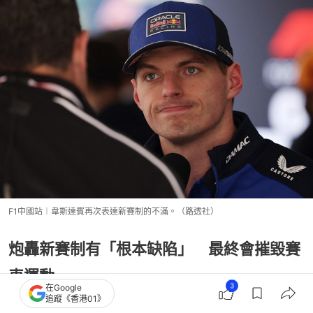
F1中國站︱韋斯達賓再次表達新賽制的不滿。（路透社）
炮轟新賽制有「根本缺陷」 最終會摧毀賽
車運動
3
在Google
追蹤《香港01》
今季F1在大改例下，平治暫時是最大贏家，這支德國