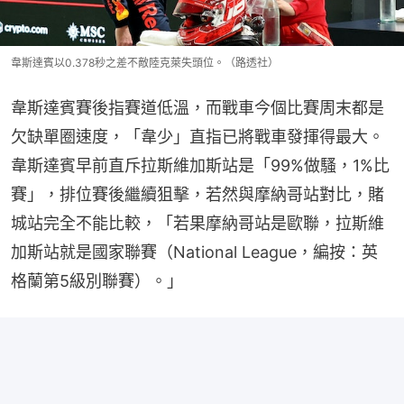
韋斯達賓以0.378秒之差不敵陸克萊失頭位。（路透社）
韋斯達賓賽後指賽道低溫，而戰車今個比賽周末都是
欠缺單圈速度，「韋少」直指已將戰車發揮得最大。
韋斯達賓早前直斥拉斯維加斯站是「99%做騷，1%比
賽」，排位賽後繼續狙擊，若然與摩納哥站對比，賭
城站完全不能比較，「若果摩納哥站是歐聯，拉斯維
加斯站就是國家聯賽（National League，編按：英
格蘭第5級別聯賽）。」