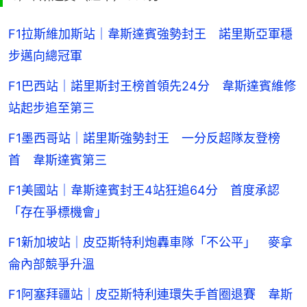
F1拉斯維加斯站｜韋斯達賓強勢封王 諾里斯亞軍穩
步邁向總冠軍
F1巴西站｜諾里斯封王榜首領先24分 韋斯達賓維修
站起步追至第三
F1墨西哥站｜諾里斯強勢封王 一分反超隊友登榜
首 韋斯達賓第三
F1美國站｜韋斯達賓封王4站狂追64分 首度承認
「存在爭標機會」
F1新加坡站｜皮亞斯特利炮轟車隊「不公平」 麥拿
侖內部競爭升溫
F1阿塞拜疆站｜皮亞斯特利連環失手首圈退賽 韋斯