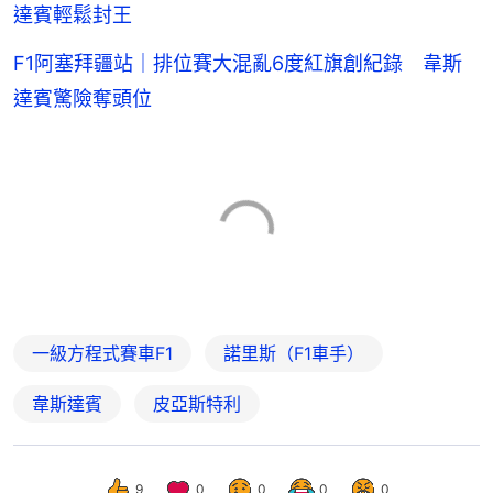
達賓輕鬆封王
F1阿塞拜疆站｜排位賽大混亂6度紅旗創紀錄 韋斯
達賓驚險奪頭位
一級方程式賽車F1
諾里斯（F1車手）
韋斯達賓
皮亞斯特利
9
0
0
0
0