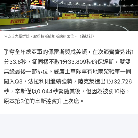
陸克萊力壓群雄，取得拉斯維加斯站的頭位。（路透社）
爭奪全年總亞軍的佩雷斯與咸美頓，在次節齊齊造出1
分33.8秒，卻同樣不敵1分33.809秒的保達斯，雙雙
無緣最後一節排位。威廉士車隊罕有地兩架戰車一同
闖入Q3，法拉利則繼續強勢，陸克萊造出1分32.726
秒，辛斯僅以0.044秒緊隨其後，但因為被罰10格，
原本第3位的韋斯達賓升上次席。