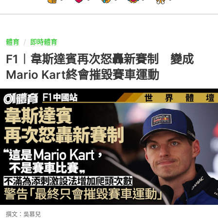
體育
即時體育
F1︱韋斯達賓再次怒轟新賽制 變成
Mario Kart終會摧毀賽車運動
撰文：
吳慕兒