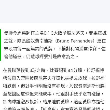
曼聯今周英超在主場0：3大敗予般尼茅夫，賽果震撼
之餘，隊長般奴費南迪斯（Bruno Fernandes）更在
末段領得一面無謂的黃牌，下輪對利物浦需停賽。儘
管他道歉，仍遭球評狠批是故意為之。
在曼聯落後到3球之時、比賽踢到84分鐘，拉舒福特
帶波闖入禁區被般尼茅夫守衛包夾搶去皮球，拉舒福
特跌倒，但對手也明顯沒有犯規，般奴費南迪斯也趕
至想搶回皮球但未能成事，他跟對手幾乎沒有碰撞，
卻向球證激烈投訴，結果遭罰黃牌，這面黃牌亦是他
今季第五面黃牌，「紅魔鬼」官方賽後發聲明確認，