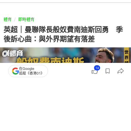
體育
即時體育
英超｜曼聯隊長般奴費南迪斯回勇 季
後訴心曲：與外界期望有落差
14
在Google
追蹤《香港01》
撰文：
胡卉忻
出版：
2026-06-02 16:28
更新：
2026-06-02 18:27