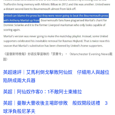
《曼徹斯特晚報》妙語反擊曼聯的「禁賽令」。（Manchester Evening News截
圖）
英超速評｜艾馬利倒戈擊敗阿仙奴 仔細用人與越位
陷阱成兩大兵器
英超｜阿仙奴作客0：1不敵阿士東維拉
英超｜曼聯大豐收後主場即慘敗 般奴開段送禮 3
球淨負般尼茅夫