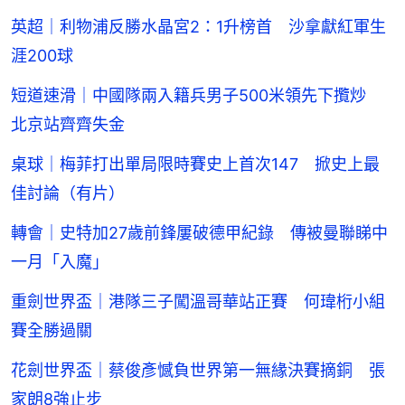
英超｜利物浦反勝水晶宮2：1升榜首 沙拿獻紅軍生
涯200球
短道速滑｜中國隊兩入籍兵男子500米領先下攬炒
北京站齊齊失金
桌球｜梅菲打出單局限時賽史上首次147 掀史上最
佳討論（有片）
轉會｜史特加27歲前鋒屢破德甲紀錄 傳被曼聯睇中
一月「入魔」
重劍世界盃｜港隊三子闖溫哥華站正賽 何瑋桁小組
賽全勝過關
花劍世界盃｜蔡俊彥憾負世界第一無緣決賽摘銅 張
家朗8強止步