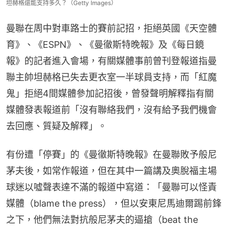
坦赫格還能支持多久？（Getty Images）
曼聯在周中對車路士的賽前記招，拒絕英國《天空體
育》、《ESPN》、《曼徹斯特晚報》及《每日鏡
報》的記者進入會場，有關媒體事前曾刊登報道指曼
聯主帥坦赫格已失去更衣室一半球員支持，而「紅魔
鬼」拒絕4間媒體參加記招後，曾發聲明解釋指有關
媒體發表報道前「沒有聯絡我們，沒有給予我們機會
去回應、質疑及解釋」。
有份遭「停賽」的《曼徹斯特晚報》在曼聯敗予般尼
茅夫後，如常作報道，但在其中一篇講及奧脫福主場
球迷以噓聲表達不滿的報道中寫道：「曼聯可以怪責
媒體（blame the press），但以安東尼馬迪爾踢前鋒
之下，他們無法對抗般尼茅夫的逼搶（beat the 