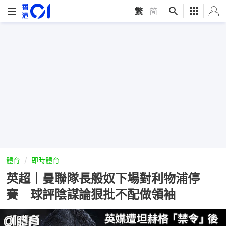
繁
|
简
體育
即時體育
英超｜曼聯隊長般奴下場對利物浦停
賽 球評陰謀論狠批不配做領袖