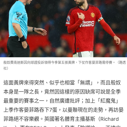
般奴費南迪斯因向球證投訴領得今季第五張黃牌，下仗作客晏菲路需停賽。（路透
社）
這面黃牌來得突然、似乎也相當「無謂」，而且般奴
本身是一隊之長，竟然因這樣的原因缺席可說是全季
最重要的賽事之一，自然廣遭批評；加上「紅魔鬼」
上季作客晏菲路吞下7蛋，以曼聯現在的走勢，再訪晏
菲路絕不容樂觀。英國著名體育主播基斯（Richard 