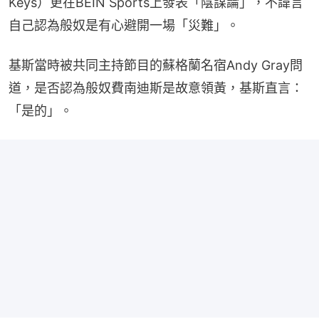
Keys）更在BEIN Sports上發表「陰謀論」，不諱言
自己認為般奴是有心避開一場「災難」。
基斯當時被共同主持節目的蘇格蘭名宿Andy Gray問
道，是否認為般奴費南迪斯是故意領黃，基斯直言：
「是的」。