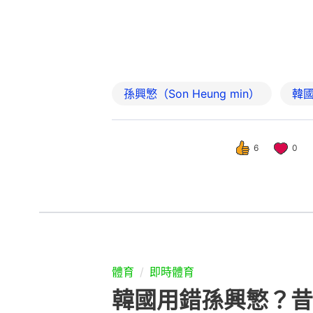
孫興慜（Son Heung min）
韓
6
0
體育
即時體育
韓國用錯孫興慜？昔