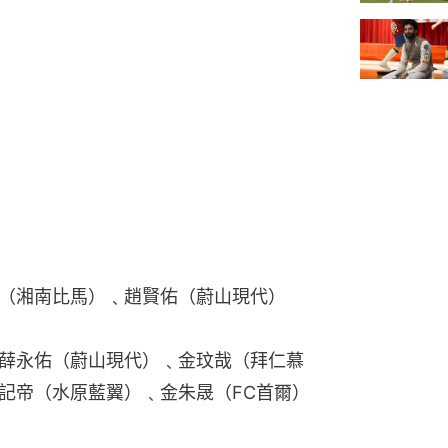
（湘南比馬）﹑趙賢佑（蔚山現代）
薛永佑（蔚山現代）﹑金玟哉（拜仁慕
記帝（水原藍翼）﹑金朱晟（FC首爾）