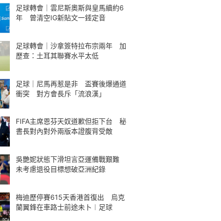
足球轉會｜雲尼斯奧斯與皇馬續約6
年 曾清空IG新貼文一錘定音
足球轉會｜沙拿簽特拉布宗兩年 加
歷查：土耳其聯賽水平太低
足球｜尼馬再惹是非 盃賽後爆通道
衝突 對方會長斥「流浪漢」
FIFA主席恩芬天奴道歉但拒下台 秘
書長對內對外兩版本證腹背受敵
吳艷妮狀態下滑坦言亞運備戰艱難
未考慮退役目標想破亞洲紀錄
梅迪歷停賽615天香港首復出 烏克
蘭翼鋒在車路士前途未卜︱足球