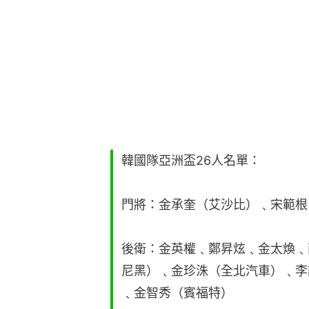
韓國隊亞洲盃26人名單：
門將：金承奎（艾沙比）﹑宋範根
後衛：金英權﹑鄭昇炫﹑金太煥﹑
尼黑）﹑金珍洙（全北汽車）﹑李
﹑金智秀（賓福特）