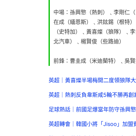
中場：孫興慜（熱刺）﹑李剛仁（
在成（緬恩斯）﹑洪鉉錫（根特）
（史特加）﹑黃喜燦（狼隊）﹑李
北汽車）﹑楊賢俊（些路迪）
前鋒：曹圭成（米迪蘭特）﹑吳賢
英超｜黃喜燦半場梅開二度領狼隊大
英超｜熱刺反負韋斯咸5輪不勝再創
足球熱話｜前國足爆當年防守孫興慜
英超轉會｜韓國小將「Jisoo」加