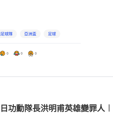
國足球隊
亞洲盃
足球
0
0
0
日功勳隊長洪明甫英雄變罪人︱世