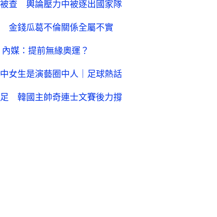
被查 輿論壓力中被逐出國家隊
 金錢瓜葛不倫關係全屬不實
 內媒：提前無緣奧運？
中女生是演藝圈中人｜足球熱話
足 韓國主帥奇連士文賽後力撐