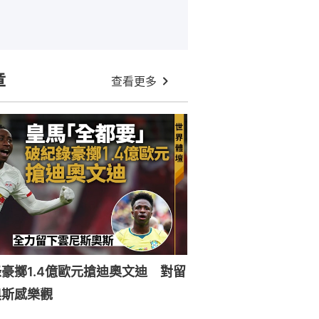
章
查看更多
豪擲1.4億歐元搶迪奧文迪 對留
奧斯感樂觀