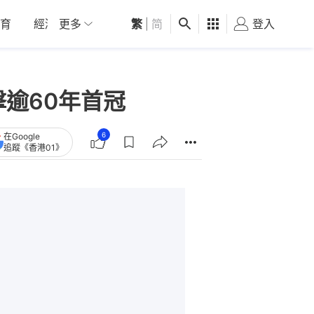
育
經濟
更多
01深圳
繁
觀點
|
简
健康
好食玩飛
登入
女
逾60年首冠
6
在Google
追蹤《香港01》