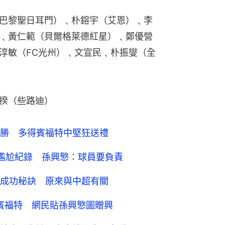
巴黎聖日耳門）﹑朴鎔宇（艾恩）﹑李
﹑黃仁範（貝爾格萊德紅星）﹑鄭優營
淳敏（FC光州）﹑文宣民﹑朴振燮（全
揆（些路迪）
勝 多得賓福特中堅狂送禮
尷尬紀錄 孫興慜：球員要負責
成功秘訣 原來與中超有關
盟賓福特 網民貼孫興慜圖贈興