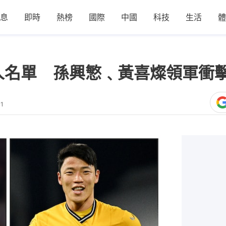
息
即時
熱榜
國際
中國
科技
生活
體
人名單 孫興慜﹑黃喜燦領軍衝擊
01