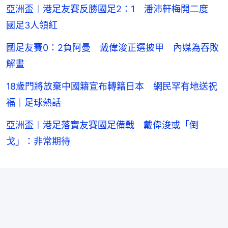
亞洲盃︱港足友賽反勝國足2：1 潘沛軒梅開二度
國足3人領紅
國足友賽0：2負阿曼 戴偉浚正選披甲 內媒為吞敗
解畫
18歲門將放棄中國籍宣布轉籍日本 網民罕有地送祝
福｜足球熱話
亞洲盃︱港足落實友賽國足備戰 戴偉浚或「倒
戈」：非常期待