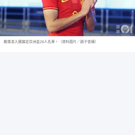
戴偉浚入選國足亞洲盃26人名單。（資料圖片／趙子晉攝）