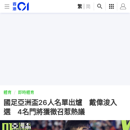
繁
|
简
體育
即時體育
國足亞洲盃26人名單出爐 戴偉浚入
選 4名門將獲徵召惹熱議