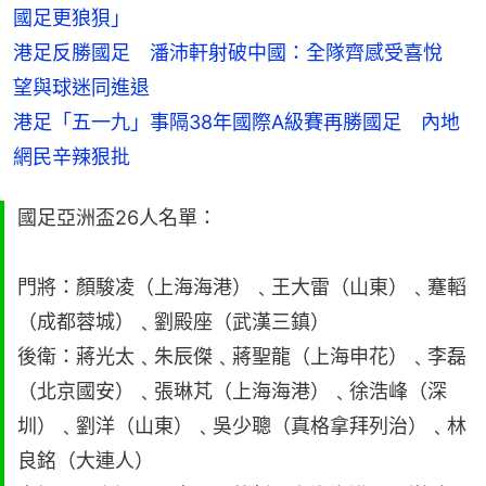
國足更狼狽」
港足反勝國足　潘沛軒射破中國：全隊齊感受喜悅　
望與球迷同進退
港足「五一九」事隔38年國際A級賽再勝國足　內地
網民辛辣狠批
國足亞洲盃26人名單：
門將：顏駿凌（上海海港）﹑王大雷（山東）﹑蹇轁
（成都蓉城）﹑劉殿座（武漢三鎮）
後衛：蔣光太﹑朱辰傑﹑蔣聖龍（上海申花）﹑李磊
（北京國安）﹑張琳芃（上海海港）﹑徐浩峰（深
圳）﹑劉洋（山東）﹑吳少聰（真格拿拜列治）﹑林
良銘（大連人）