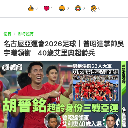
6
1
0
6
0
體育
即時體育
名古屋亞運會2026足球｜曾昭達掌帥吳
宇曦領銜 40歲艾里奧超齡兵