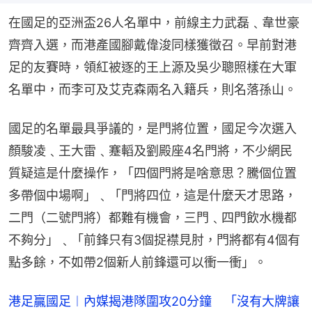
在國足的亞洲盃26人名單中，前線主力武磊﹑韋世豪
齊齊入選，而港產國腳戴偉浚同樣獲徵召。早前對港
足的友賽時，領紅被逐的王上源及吳少聰照樣在大軍
名單中，而李可及艾克森兩名入籍兵，則名落孫山。
國足的名單最具爭議的，是門將位置，國足今次選入
顏駿凌﹑王大雷﹑蹇轁及劉殿座4名門將，不少網民
質疑這是什麼操作，「四個門將是啥意思？騰個位置
多帶個中場啊」﹑「門將四位，這是什麼天才思路，
二門（二號門將）都難有機會，三門﹑四門飲水機都
不夠分」﹑「前鋒只有3個捉襟見肘，門將都有4個有
點多餘，不如帶2個新人前鋒還可以衝一衝」。
港足贏國足︱內媒揭港隊圍攻20分鐘　「沒有大牌讓