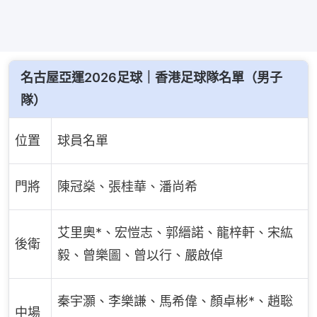
名古屋亞運2026足球｜香港足球隊名單（男子
隊）
位置
球員名單
門將
陳冠燊、張桂華、潘尚希
艾里奧*、宏愷志、郭縉諾、龍梓軒、宋紘
後衛
毅、曾樂圖、曾以行、嚴啟倬
秦宇灝、李樂謙、馬希偉、顏卓彬*、趙聡
中場