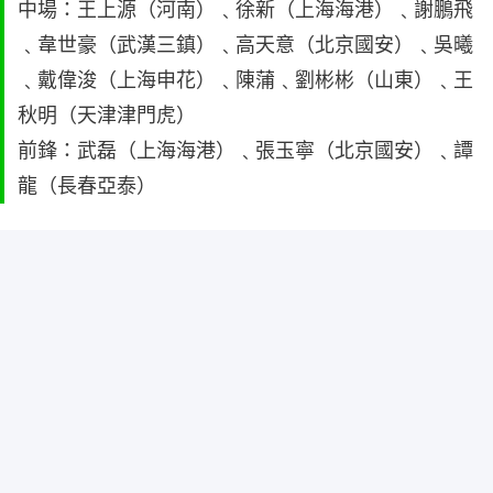
中場：王上源（河南）﹑徐新（上海海港）﹑謝鵬飛
﹑韋世豪（武漢三鎮）﹑高天意（北京國安）﹑吳曦
﹑戴偉浚（上海申花）﹑陳蒲﹑劉彬彬（山東）﹑王
秋明（天津津門虎）
前鋒：武磊（上海海港）﹑張玉寧（北京國安）﹑譚
龍（長春亞泰）