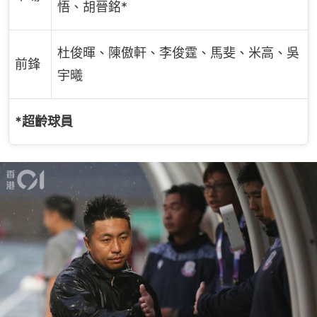
悟、胡晉銘*
杜俊暉、陳傲軒、李俊霆、馬斐、米高、吳
前鋒
宇曦
*超齡球員