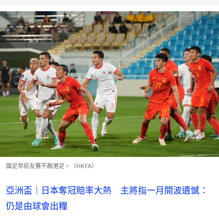
國足早前友賽不敵港足。（HKFA）
亞洲盃｜日本奪冠賠率大熱 主將指一月開波遺憾：
仍是由球會出糧