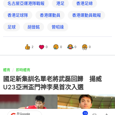
名古屋亞運港隊戰報
港足
香港足總
香港足球隊
香港運動員
香港運動員戰報
足球
胡晉銘
曾昭達
2
0
0
0
0
體育
即時體育
國足新集訓名單老將武磊回歸 揚威
U23亞洲盃門神李昊首次入選
13
在Google