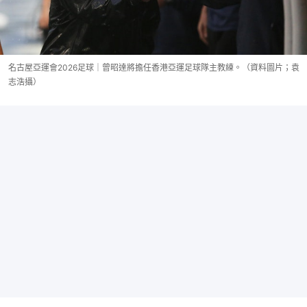
名古屋亞運會2026足球｜曾昭達將擔任香港亞運足球隊主教練。（資料圖片；袁
志浩攝）