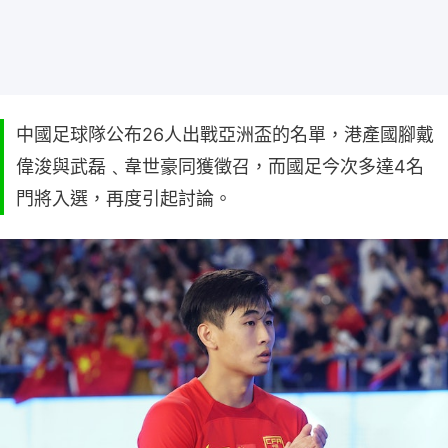
中國足球隊公布26人出戰亞洲盃的名單，港產國腳戴
偉浚與武磊﹑韋世豪同獲徵召，而國足今次多達4名
門將入選，再度引起討論。