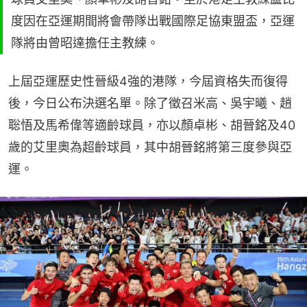
度因在亞運期間將會帶隊出戰國際足協東盟盃，亞運
隊將由曾昭達擔任主教練。
上屆亞運歷史性晉級4強的港隊，今屆資格失而復得
後，今日公布決選名單。除了徵召米高、吳宇曦、趙
聡悟及馬希偉等適齡球員，亦以顏卓彬、胡晉銘及40
歲的艾里奧為超齡球員，其中胡晉銘將第三度參與亞
運。