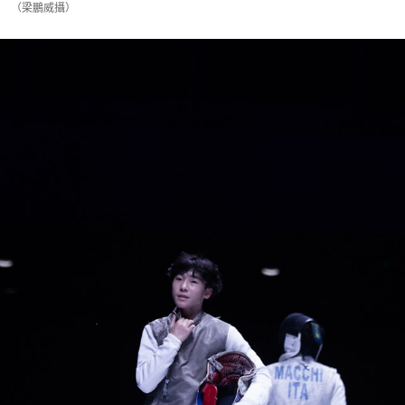
（梁鵬威攝）