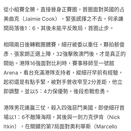
從小組賽全勝，直接晉身正賽圈，首圈面對英國的占
美曲克（Jaimie Cook），緊張感揮之不去，何承謙
開局落後1：6，其後未能平反敗局，首圈止步。
相隔兩日後轉戰團體賽，細孖被委以重任，夥拍蔡俊
彥、張家朗正選上陣，32強擊敗澳門後，才是真正的
開始。港隊16強面對比利時，賽事移師至一號館
Arena，看台充滿港隊支持者，縱細孖早前有經驗，
起初還是有點手緊，被對手曾收窄至2分差距，他立
即調整，並以5：4力保優勢，後段愈戰愈勇。
港隊男花連贏三仗，殺入四強惡鬥美國，即使細孖首
場以1：6不敵陳海翔，其後與一劍力克伊肯（Nick 
Itkin），在關鍵的第7局面對奧利華斯（Marcello 