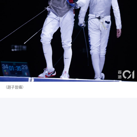
（趙子晉攝）