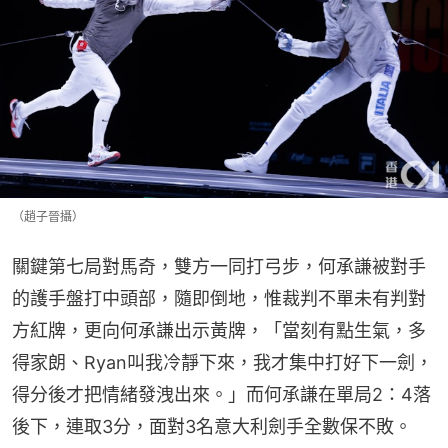
（趙子晉攝）
關鍵第七局對馬奇，雙方一同打弓步，何承謙被對手
的護手盤打中頭部，隨即倒地，惟裁判不單未有判對
方紅牌，更向何承謙出示黃牌，「當刻有點生氣，多
得家朗、Ryan叫我冷靜下來，我才集中打好下一劍，
得分後才把情緒發洩出來。」而何承謙在單局2：4落
後下，連取3分，面對3名意大利劍手全數保不敗。