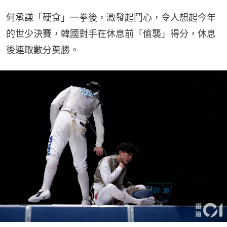
何承謙「硬食」一拳後，激發起鬥心，令人想起今年
的世少決賽，韓國對手在休息前「偷襲」得分，休息
後連取數分奠勝。