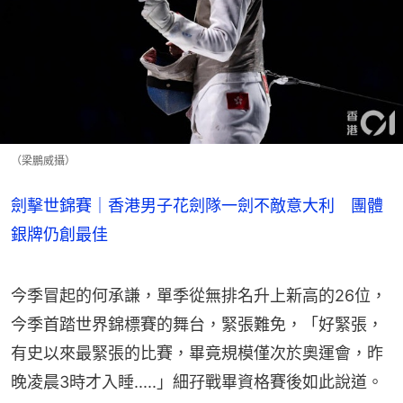
（梁鵬威攝）
劍擊世錦賽｜香港男子花劍隊一劍不敵意大利 團體
銀牌仍創最佳
今季冒起的何承謙，單季從無排名升上新高的26位，
今季首踏世界錦標賽的舞台，緊張難免，「好緊張，
有史以來最緊張的比賽，畢竟規模僅次於奧運會，昨
晚凌晨3時才入睡.....」細孖戰畢資格賽後如此說道。