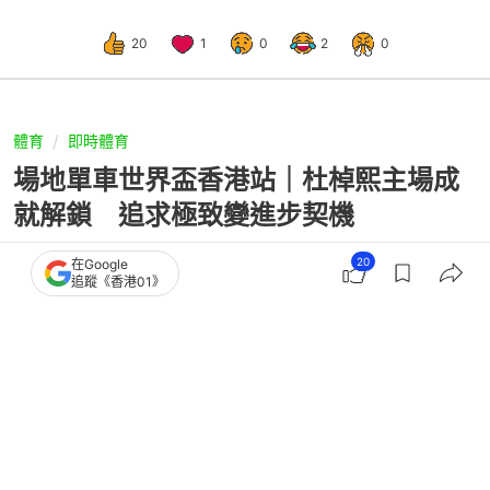
20
1
0
2
0
體育
即時體育
場地單車世界盃香港站｜杜棹熙主場成
就解鎖 追求極致變進步契機
20
在Google
追蹤《香港01》