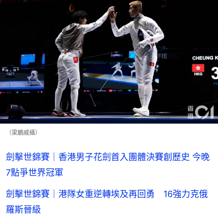
（梁鵬威攝）
劍擊世錦賽｜香港男子花劍首入團體決賽創歷史 今晚
7點爭世界冠軍
劍擊世錦賽｜港隊女重逆轉埃及再回勇 16強力克俄
羅斯晉級