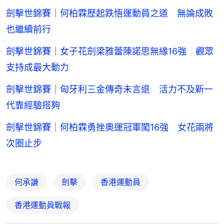
劍擊世錦賽｜何柏霖歷起跌悟運動員之道 無論成敗
也繼續前行
劍擊世錦賽｜女子花劍梁雅蕾陳諾思無緣16強 觀眾
支持成最大動力
劍擊世錦賽｜匈牙利三金傳奇未言退 活力不及新一
代靠經驗搭夠
劍擊世錦賽｜何柏霖勇挫奧運冠軍闖16強 女花兩將
次圈止步
何承謙
劍擊
香港運動員
香港運動員戰報