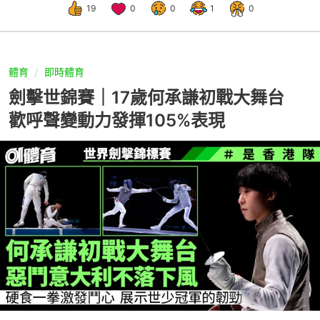
19
0
0
1
0
體育
即時體育
劍擊世錦賽｜17歲何承謙初戰大舞台
歡呼聲變動力發揮105%表現