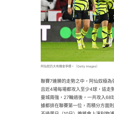
阿仙奴仍大有機會爭標。（Getty Images）
聯賽7連勝的走勢之中，阿仙奴極為
且近4場每場都攻入至少4球，這走
曼城兩強，27輪過後，一共攻入68
據都排在聯賽第一位，而積分方面則
不過周日（10日）晚將會上演利物