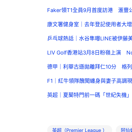
Faker領T1全員9月首度訪港 
康文署健身室｜去年登記使用者大增
乒乓球熱話｜水谷隼曝LINE被伊
LIV Golf香港站3月8日粉嶺上演
德甲｜利華古遜拋離拜仁10分 格
F1｜紅牛領隊醜聞纏身與妻子高調
英超｜夏蘭特門前一碼「世紀失機」
英超（Premier League ）
阿仙