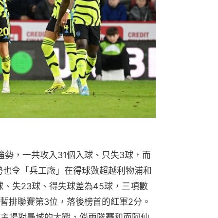
強勢，一共攻入31個入球、只失3球，而
勢也令「兵工廠」在得球數超越利物浦和
球、失23球、得失球差為45球，三項數
暫排聯賽第3位，落後榜首的紅軍2分。
浦主場對曼城的大戰，倘兩隊賽和而阿仙