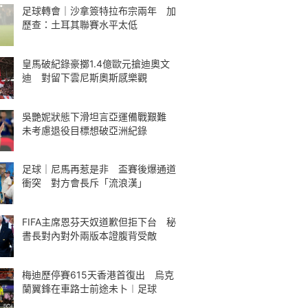
足球轉會｜沙拿簽特拉布宗兩年 加
歷查：土耳其聯賽水平太低
皇馬破紀錄豪擲1.4億歐元搶迪奧文
迪 對留下雲尼斯奧斯感樂觀
吳艷妮狀態下滑坦言亞運備戰艱難
未考慮退役目標想破亞洲紀錄
足球｜尼馬再惹是非 盃賽後爆通道
衝突 對方會長斥「流浪漢」
FIFA主席恩芬天奴道歉但拒下台 秘
書長對內對外兩版本證腹背受敵
梅迪歷停賽615天香港首復出 烏克
蘭翼鋒在車路士前途未卜︱足球