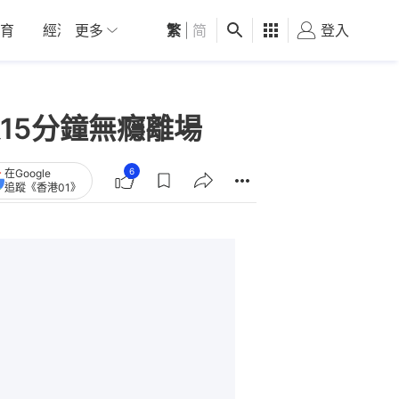
育
經濟
更多
01深圳
繁
觀點
|
简
健康
好食玩飛
登入
女
15分鐘無癮離場
6
在Google
追蹤《香港01》