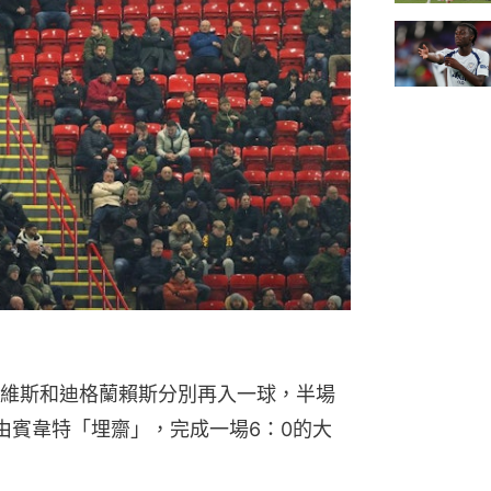
維斯和迪格蘭賴斯分別再入一球，半場
由賓韋特「埋齋」，完成一場6：0的大