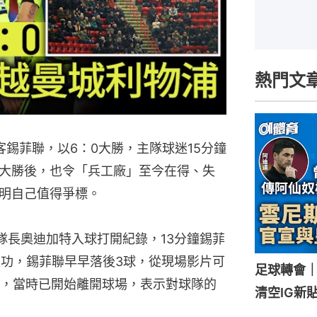
熱門文
錫菲聯，以6：0大勝，主隊球迷15分鐘
大勝後，也令「兵工廠」至今在得、失
明自己值得爭標。
隊長奧迪加特入球打開紀錄，13分鐘錫菲
建功，錫菲聯早早落後3球，從現場影片可
足球轉會
，當時已開始離開球場，表示對球隊的
清空IG新