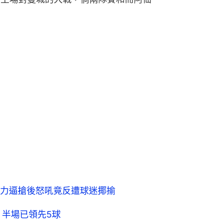
力逼搶後怒吼竟反遭球迷揶揄
 半場已領先5球