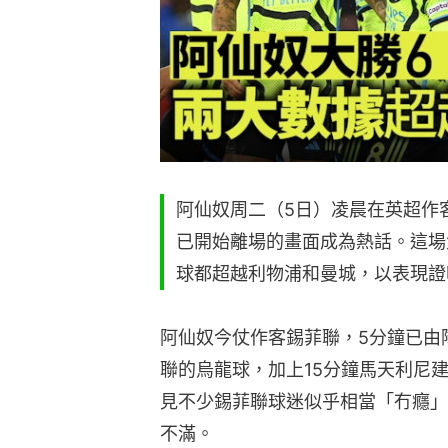
阿仙奴周二（5日）凌晨在英超作客
已開始離場的畫面成為熱話。這場
球都超越利物浦和曼城，以表現證
阿仙奴今仗作客錫菲聯，5分鐘已由
聯的烏龍球，加上15分鐘馬天利尼
見不少錫菲聯球迷似乎相當「冇癮」
不滿。