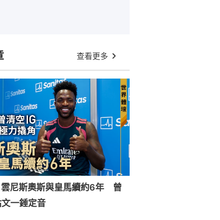
章
查看更多
｜雲尼斯奧斯與皇馬續約6年 曾
貼文一錘定音