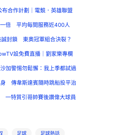
滙豐公布合作計劃｜電競．英雄聯盟
一倍 平均每間服務近400人
藤美誠封鎖 東奧冠軍組合決裂？
 NowTV設免費直播｜劉家樂專欄
列沙加警惕勿鬆懈：我上季都試過
現身 傳韋斯達賓隨時跳船投平治
 一特質引哥帥賽後讚偉大球員
奴
足球
足球熱話