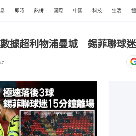
息
即時
熱榜
國際
中國
科技
生活
體
數據超利物浦曼城 錫菲聯球迷
47