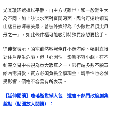
尤其瓊瑤選擇以平靜、自主方式離世，和一般輕生大
為不同，加上該淡水面對寬闊河面，陽台可遠眺觀音
山落日餘暉等美景，曾被外媒評為「少數世界頂尖風
景之一」，如此條件極可能吸引特殊買家想要接手。
徐佳馨表示，凶宅雖然客觀條件不像海砂、輻射直接
對住戶產生危險，但「心因性」影響不容小覷，在不
動產交易中被視為重大瑕疵之一，銀行端多數不願意
給凶宅貸款，買方必須負擔全額現金，轉手性也必然
受影響，價格不容易有所表現。
【延伸閱讀】瓊瑤逝世懶人包　遺書＋熱門改編劇集
盤點（點圖放大閱讀）：