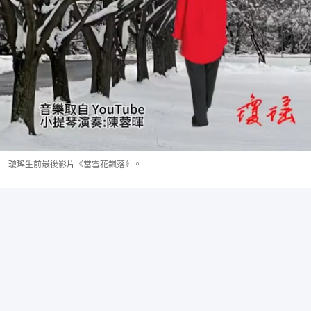
瓊瑤生前最後影片《當雪花飄落》。