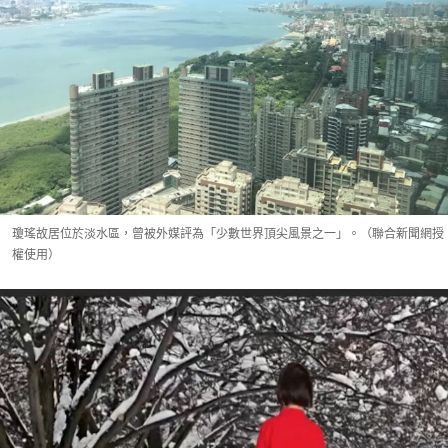
瓊瑤故居位於淡水區，曾被外媒評為「少數世界頂尖風景之一」。（聯合新聞網授
權使用）