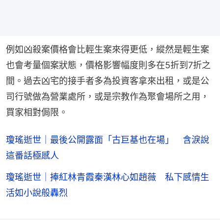
例如凶殺案價格會比輕生案來得更低，縱然是輕生案
也會考量個案狀態，價格影響幅度則多在5折到7折之
間。過去凶宅的接手者多為投資客拿來出租，或是公
司行號做為營業處所，或是宗教作為聚會場所之用，
買家相對侷限。
瓊瑤逝世｜最後公開露面「古巨基也在場」 含淚說
這番話極感人
瓊瑤逝世｜捧紅林青霞秦漢林心如趙薇 私下感情生
活如小說般轟烈