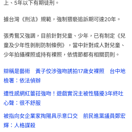
上、5年以下有期徒刑。
據台灣《刑法》規範，強制猥褻追訴期可達20年。
張秀鴛又強調，目前針對兒童、少年，已有制定《兒
童及少年性剝削防制條例》，當中針對成人對兒童、
少年拍攝裸照或持有裸照，依情節都有相關罰則。
辯稱是藝術 黃子佼涉強吻誘拍17歲女裸照 台中地
檢署：依法偵辦
遭性感網紅蕾菈強吻！遊戲實況主被性騷擾3年終吐
心聲：很不舒服
被指向女企業家掏陽具示意口交 前民進黨議員鄭宏
輝：人格謀殺