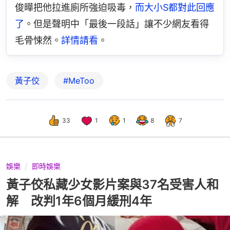
俊曄把他拉進廁所強迫吸毒，
而大小S都對此回應
了
。但是聲明中「最後一段話」讓不少網友看得
毛骨悚然。
詳情請看
。
黃子佼
#MeToo
33
1
1
8
7
娛樂
即時娛樂
黃子佼私藏少女影片案與37名受害人和
解 改判1年6個月緩刑4年