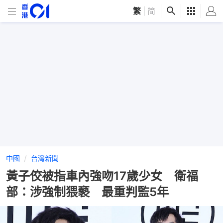
繁
|
简
中國
台灣新聞
黃子佼被指車內強吻17歲少女 衛福
部：涉強制猥褻 最重判監5年