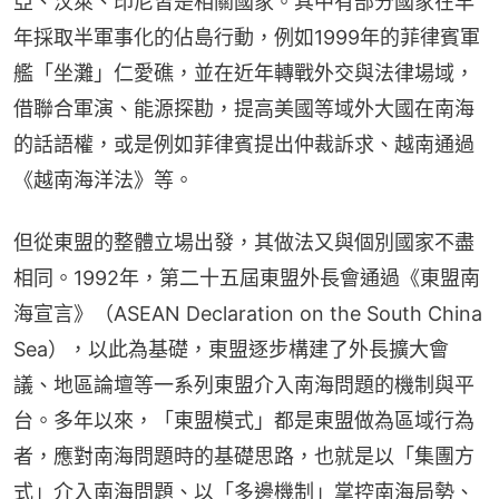
亞、汶萊、印尼皆是相關國家。其中有部分國家在早
年採取半軍事化的佔島行動，例如1999年的菲律賓軍
艦「坐灘」仁愛礁，並在近年轉戰外交與法律場域，
借聯合軍演、能源探勘，提高美國等域外大國在南海
的話語權，或是例如菲律賓提出仲裁訴求、越南通過
《越南海洋法》等。
但從東盟的整體立場出發，其做法又與個別國家不盡
相同。1992年，第二十五屆東盟外長會通過《東盟南
海宣言》（ASEAN Declaration on the South China 
Sea），以此為基礎，東盟逐步構建了外長擴大會
議、地區論壇等一系列東盟介入南海問題的機制與平
台。多年以來，「東盟模式」都是東盟做為區域行為
者，應對南海問題時的基礎思路，也就是以「集團方
式」介入南海問題、以「多邊機制」掌控南海局勢、