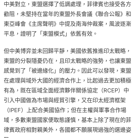
中美對立，東盟選擇了低調處理，菲律賓也接受各方
勸阻，未堅持在當年的東盟外長會議《聯合公報》和
東亞峰會《主席聲明》中提及南海仲裁案，風波逐漸
平息，證明了「東盟模式」依舊有效。
但中美博弈並未回歸平靜，美國依舊推進印太戰略，
東盟的分裂隱憂仍在，且印太戰略的強勢，也讓東盟
感覺到了「被邊緣化」的壓力。因此可以發現，東盟
在處理與域外大國的經濟合作上，比起過去更加積極
有為，既在區域全面經濟夥伴關係協定（RCEP）中
引入中國做為市場與經貿引擎，又在印太經濟框架
（IPEF）上配合美國協作；但在主權與軍事合作場
域，多數東盟國家便取態謹慎，基本上除了現在的菲
律賓政府相對親美外，各國都不願展現過強的選邊姿