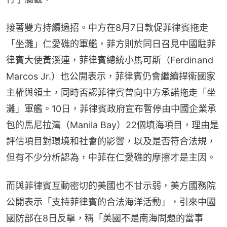
接著雙方持續過招。中方在8月7日敦促菲律賓拖走
「坐灘」仁愛礁的軍艦，菲方則於同日召見中國駐菲
律賓大使黃溪連，菲律賓總統小馬可斯（Ferdinand 
Marcos Jr.）也公開表示，菲律賓仍會繼續捍衛國家
主權與領土，同時否認菲律賓曾向中方承諾拖走「坐
灘」軍艦。10日，菲律賓政府宣布暫停由中國企業承
包的馬尼拉灣（Manila Bay）22個填海項目，理由是
評估項目對環境和社會的影響，以及是否符合法規，
但有不少分析認為，中菲在仁愛礁的摩擦才是主因。
而與菲律賓互動密切的美國也不甘示弱，美方國務院
公開表示「支持菲律賓的合法海洋活動」，引來中國
國防部在8日反擊，稱「美國不是南海問題的當事