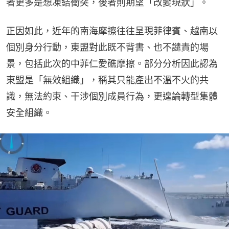
者更多是想凍結衝突，後者則期望「改變現狀」。
正因如此，近年的南海摩擦往往呈現菲律賓、越南以
個別身分行動，東盟對此既不背書、也不譴責的場
景，包括此次的中菲仁愛礁摩擦。部分分析因此認為
東盟是「無效組織」，稱其只能產出不溫不火的共
識，無法約束、干涉個別成員行為，更遑論轉型集體
安全組織。