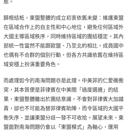
態。
歸根結柢，東盟整體的成立初衷依舊未變：維護東盟
在區域合作上的自主性和中心地位，避免任何區域外
大國主導區域秩序，同時維持區域的團結穩定。其內
部統一性當然不能跟歐盟、乃至北約相比，成員國中
也偶有不合群的個別行動，但各方共識依舊在維持區
域安穩上扮演重要角色。
而處理如今的南海問題亦是此理。中美菲的仁愛礁衝
突，其本質便是菲律賓在中美間「過度選邊」的結
果，東盟整體雖出於團結意識，不會對菲律賓大加譴
責，卻也不可能為替菲律賓助陣，而令區域的大國平
衡失序、並讓東盟分歧一發不可收拾。展望未來，東
盟面對南海問題仍會以「東盟模式」為軸心，運用