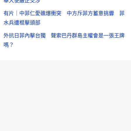
華大使嚴正交涉
有片｜中菲仁愛礁爆衝突 中方斥菲方蓄意挑釁 菲
水兵遭棍擊頭部
外抗日菲內擊台獨 聲索巴丹群島主權會是一張王牌
嗎？