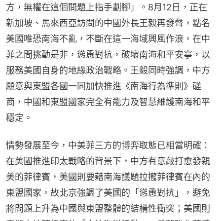
方，無權在這個問題上指手劃腳」。8月12日，正在
新加坡、馬來西亞訪問的中國外長王毅再發聲，點名
美國唯恐南海不亂，不斷在這一海域興風作浪，在中
菲之間挑動是非，慫恿對抗，破壞南海和平安寧，以
服務美國自身的地緣政治戰略。王毅同時強調，中方
願意與東盟各國一同加快推進《南海行為準則》磋
商，中國和東盟國家完全有能力及智慧維護南海和平
穩定。
情勢發展至今，中美菲三方的博弈取態已相當明確：
在美國推進印太戰略的背景下，中方有意敲打愈發親
美的菲律賓，美國則要藉南海議題拉攏菲律賓在內的
東盟國家，故北京強調了美國的「慫恿對抗」，避免
將問題上升為中國與東盟整體的結構性衝突；美國則