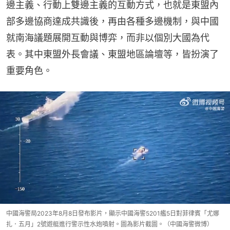
邊主義、行動上雙邊主義的互動方式，也就是東盟內
部多邊協商達成共識後，再由各種多邊機制，與中國
就南海議題展開互動與博弈，而非以個別大國為代
表。其中東盟外長會議、東盟地區論壇等，皆扮演了
重要角色。
中國海警局2023年8月8日發布影片，顯示中國海警5201艦5日對菲律賓「尤娜
扎．五月」2號遊艇進行警示性水炮噴射。圖為影片截圖。（中國海警微博）