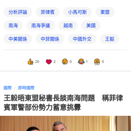
分析評論
菲律賓
小馬可斯
東盟
南海
南海爭議
越南
美國
中美關係
中菲關係
中國外交
王毅
20
2
0
1
0
國際
即時國際
王毅晤東盟秘書長談南海問題 稱菲律
賓軍警部份勢力蓄意挑釁