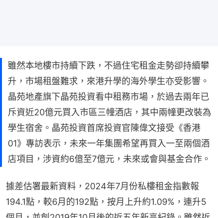
雖然本地樓市持續下跌，不過住宅租金走勢卻持續攀
升，市場租盤難求，來港升學的海外學生亦受影響。
晶苑地產旗下晶苑投資看中租務市場，於過去兩年已
斥資近20億元買入市區三幢酒店，其中兩幢更改裝為
學生宿舍。晶苑投資首席投資官陳偉文接受《香港
01》專訪表示，未來一年集團希望再買入一至兩個酒
店項目，涉資約6億至7億元，未來或會與基金合作。
據差估署最新資料，2024年7月份私樓租金指數報
194.1點，較6月的192點，按月上升約1.09%，連升5
個月，並創2019年10月後的近五年新高紀錄。雖然近