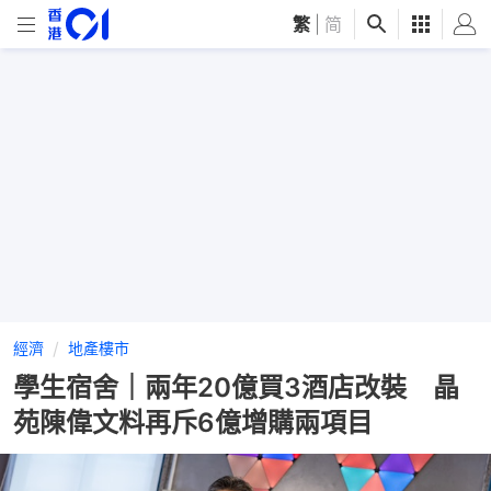
繁
|
简
經濟
地產樓市
學生宿舍｜兩年20億買3酒店改裝 晶
苑陳偉文料再斥6億增購兩項目