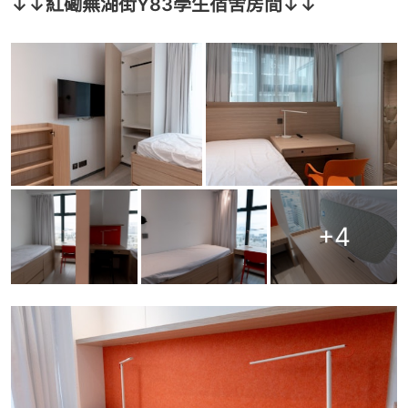
↓↓紅磡蕪湖街Y83學生宿舍房間↓↓
+
4