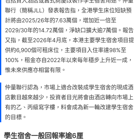
包括買入酒店或舊式商廈改裝作學生宿舍用途。仲量
聯行（簡稱JLL）發表報告指，全港學生床位短缺預
計將由2025/26年的7.63萬個，增加近一倍至
2029/30年的14.72萬個，淨缺口擴大逾7萬個。報告
又指，截至2026年4月底，本港主要學生宿舍項目提
供約6,900個可租床位，主要項目入住率達98%至
100%，租金亦自2022年以來每年穩步上升近一成，
惟未來供應亦相當有限。
仲量聯行認為，市場上適合改裝成學生宿舍的現成酒
店數目越來越少，投資者目光將會由酒店轉向市場上
有的乙、丙級寫字樓，料會成為新一輪改建學生宿舍
的目標。
學生宿舍一般回報率逾6厘