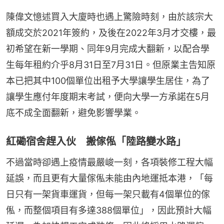
陳偉文憶述買入大廈時也遇上驚險時刻，由於該宗大
額成交於2021年簽約，及後在2022年3月才交樓，最
初希望在新一學期、同年9月完成大翻新，以配合學
生每年租約介乎8月31日至7月31日。但原業主告知原
本已把其中100個單位出租予大學讓學生居住，為了
讓學生應付年度期末考試，便向大學一方承諾在5月
底不成全面翻新，避免影響學業。
紅磡宿舍趕入伙 搬傢俬「陸路變水路」
不過當時卻遇上疫情最嚴峻一刻，各項裝修工程大幅
延誤，而且更有大量傢俬未能由內地運抵本港，「每
日只有一架貨車運貨，但每一架只載有4個單位的傢
俬，而整個項目有多達388個單位」，因此預計大幅