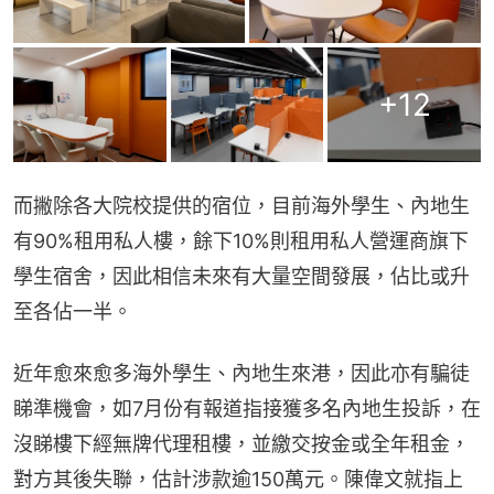
+
12
而撇除各大院校提供的宿位，目前海外學生、內地生
有90%租用私人樓，餘下10%則租用私人營運商旗下
學生宿舍，因此相信未來有大量空間發展，佔比或升
至各佔一半。
近年愈來愈多海外學生、內地生來港，因此亦有騙徒
睇準機會，如7月份有報道指接獲多名內地生投訴，在
沒睇樓下經無牌代理租樓，並繳交按金或全年租金，
對方其後失聯，估計涉款逾150萬元。陳偉文就指上