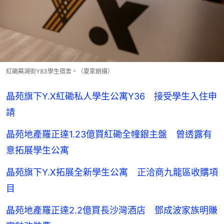
紅磡蕪湖街Y83學生宿舍。（夏家朗攝）
晶苑旗下Y.X紅磡私人學生公寓Y36 接受學生入住申
請
晶苑地產羅正達1.23億買紅磡全幢銀主盤 曾透露有
意拓展學生公寓
晶苑旗下Y.X拓展全新學生公寓 正洽商九龍區收購項
目
晶苑地產羅正達2.2億買長沙灣酒店 鄧成波家族明賺