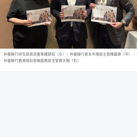
仲量聯行研究部資深董事鍾楚如（左）、仲量聯行資本市場部主管陳國章（中）、
仲量聯行香港項目發展服務部主管黃天賜（右）