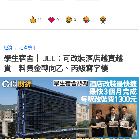
11
0
0
1
1
經濟
地產樓市
學生宿舍｜ JLL：可改裝酒店越賣越
貴 料資金轉向乙、丙級寫字樓