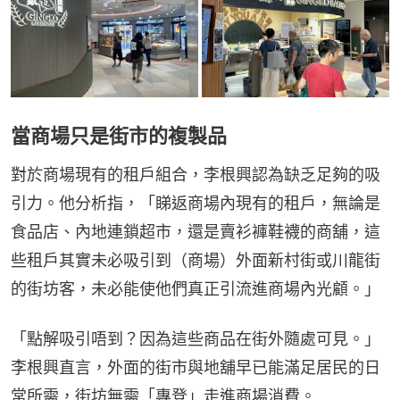
當商場只是街市的複製品
對於商場現有的租戶組合，李根興認為缺乏足夠的吸
引力。他分析指，「睇返商場內現有的租戶，無論是
食品店、內地連鎖超市，還是賣衫褲鞋襪的商舖，這
些租戶其實未必吸引到（商場）外面新村街或川龍街
的街坊客，未必能使他們真正引流進商場內光顧。」
「點解吸引唔到？因為這些商品在街外隨處可見。」
李根興直言，外面的街市與地舖早已能滿足居民的日
常所需，街坊無需「專登」走進商場消費。