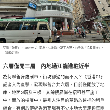
荃灣「聯薈」（Laneway）商場，佔地逾16萬平方呎，前身為「協和廣場」。
（李煥好攝）
六層僅開三層 內地過江龍進駐近半
為何聯薈身處鬧市，街坊卻過門而不入？《香港01》
記者入內直擊，發現聯薈合共六層，目前僅開放了地
庫、地面G層及三樓，其餘樓層尚在招租甚至施工
中。開放的樓層中，最引人注目的莫過於這裡的租戶
組合，有別於傳統香港商場有不少本地大型連鎖集團