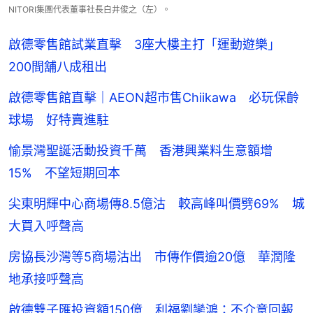
NITORI集團代表董事社長白井俊之（左）。
啟德零售館試業直擊 3座大樓主打「運動遊樂」
200間舖八成租出
啟德零售館直擊｜AEON超市售Chiikawa 必玩保齡
球場 好特賣進駐
愉景灣聖誕活動投資千萬 香港興業料生意額增
15% 不望短期回本
尖東明輝中心商場傳8.5億沽 較高峰叫價劈69% 城
大買入呼聲高
房協長沙灣等5商場沽出 市傳作價逾20億 華潤隆
地承接呼聲高
啟德雙子匯投資額150億 利福劉鑾鴻：不介意回報