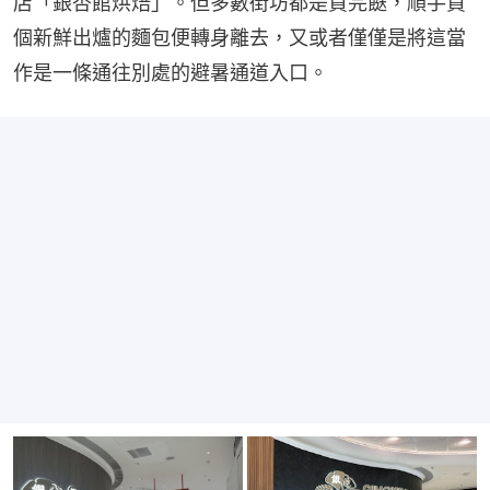
店「銀杏館烘焙」。但多數街坊都是買完餸，順手買
個新鮮出爐的麵包便轉身離去，又或者僅僅是將這當
作是一條通往別處的避暑通道入口。