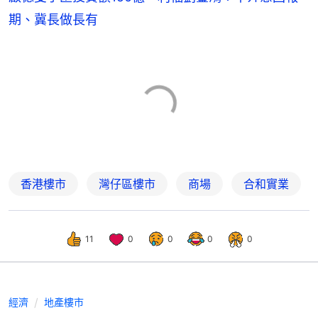
期、冀長做長有
香港樓市
灣仔區樓市
商場
合和實業
11
0
0
0
0
經濟
地產樓市