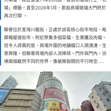
場」標籤。直至2026年1月，那扇商場玻璃大門終於
再次打開 。
聯薈位於荃灣川龍街，正處於該區核心街市地段，毗
鄰楊屋道街市，附近聚集多個菜檔、生果攤及肉檔。
但令人訝異的是，商場外圍的地舖檔口人頭湧湧，生
意興隆，但聯薈商場內卻人流稀疏。門外與門內，彷
彿兩個截然不同的世界，像被撕裂開的平行時空.....