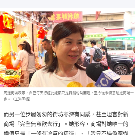
周邊街坊表示，自己每天行經此處都只是買餸匆匆而過，至今從未特意踏進商場一
步。（王海圖攝）
而另一位步履匆匆的街坊亦深有同感，甚至坦言對新
商場「完全無意欲去行」。她形容，商場對她唯一的
價值只是「一條有冷氣的捷徑」、「我只不過係穿過