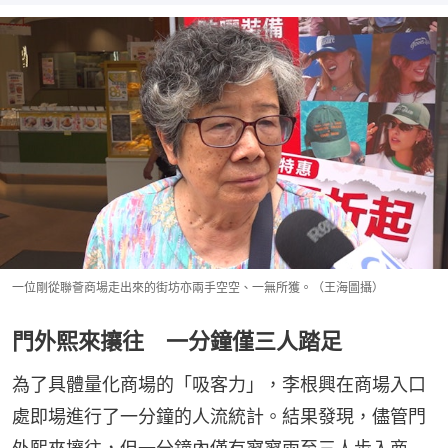
一位剛從聯薈商場走出來的街坊亦兩手空空、一無所獲。（王海圖攝）
門外熙來攘往 一分鐘僅三人踏足
為了具體量化商場的「吸客力」，李根興在商場入口
處即場進行了一分鐘的人流統計。結果發現，儘管門