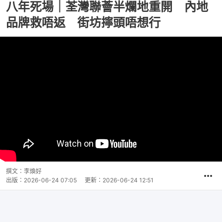
八年死場｜荃灣聯薈半爛地重開 內地
品牌救唔返 街坊擰頭唔想行
撰文：
李煥好
出版：
2026-06-24 07:05
更新：
2026-06-24 12:51