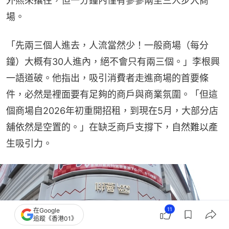
外熙來攘往，但一分鐘內僅有寥寥兩至三人步入商
場。
「先兩三個人進去，人流當然少！一般商場（每分
鐘）大概有30人進內，絕不會只有兩三個。」李根興
一語道破。他指出，吸引消費者走進商場的首要條
件，必然是裡面要有足夠的商戶與商業氛圍。「但這
個商場自2026年初重開招租，到現在5月，大部分店
舖依然是空置的。」在缺乏商戶支撐下，自然難以產
生吸引力。
11
在Google
追蹤《香港01》