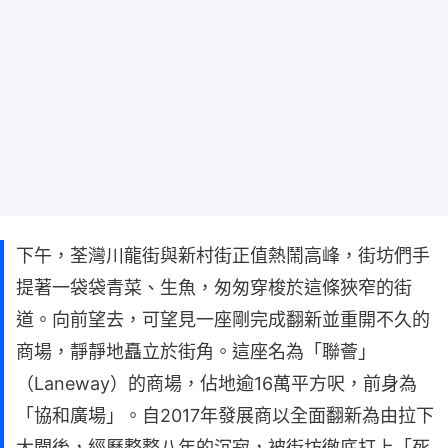
下午，荃灣川龍街與新村街正值熱鬧高峰，街坊們手
提著一袋袋青菜、生魚，匆匆穿梭於這條狹窄的街
道。向前望去，可望見一座剛完成翻新並重開不久的
商場，靜靜地矗立於街角。這座名為「聯薈」
（Laneway）的商場，佔地逾16萬平方呎，前身為
「協和廣場」。自2017年發展商以全面翻新為由拉下
大閘後，經歷整整八年的沉寂，被街坊徹底打上「死