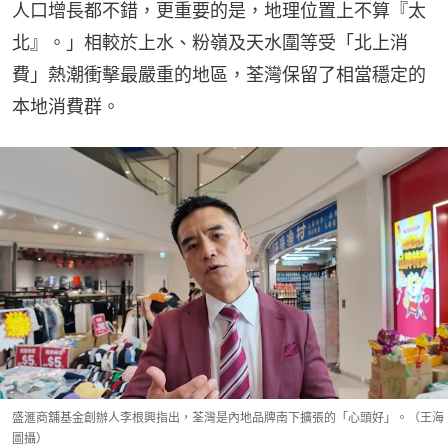
人口增長都不錯，更重要的是，地理位置上不算『太
北』。」相較於上水、粉嶺及天水圍等受「北上消
費」熱潮衝擊最嚴重的地區，荃灣保留了相當穩定的
本地消費群。
盛滙商舖基金創辦人李根興指出，荃灣是內地品牌南下擴張的「心頭好」。（王海
圖攝）