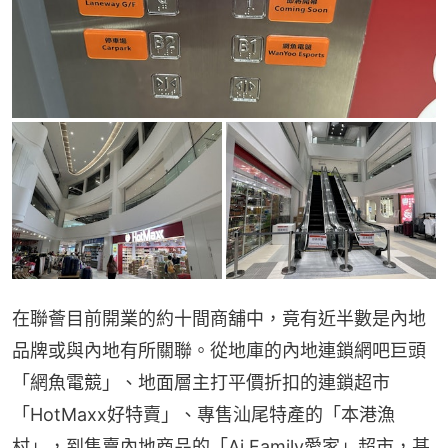
在聯薈目前開業的約十間商舖中，竟有近半數是內地
品牌或與內地有所關聯。從地庫的內地連鎖網吧巨頭
「網魚電競」、地面層主打平價折扣的連鎖超市
「HotMaxx好特賣」、專售汕尾特產的「本港漁
村」，到售賣內地商品的「Ai Family愛家」超市，甚