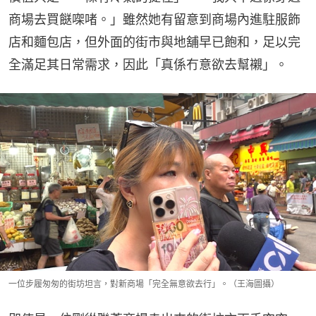
商場去買餸㗎啫。」雖然她有留意到商場內進駐服飾
店和麵包店，但外面的街市與地舖早已飽和，足以完
全滿足其日常需求，因此「真係冇意欲去幫襯」。
一位步履匆匆的街坊坦言，對新商場「完全無意欲去行」。（王海圖攝）