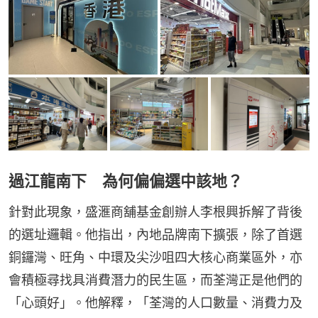
過江龍南下 為何偏偏選中該地？
針對此現象，盛滙商舖基金創辦人李根興拆解了背後
的選址邏輯。他指出，內地品牌南下擴張，除了首選
銅鑼灣、旺角、中環及尖沙咀四大核心商業區外，亦
會積極尋找具消費潛力的民生區，而荃灣正是他們的
「心頭好」。他解釋，「荃灣的人口數量、消費力及