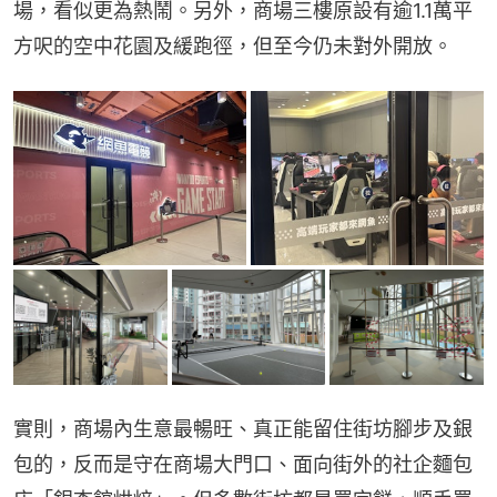
場，看似更為熱鬧。另外，商場三樓原設有逾1.1萬平
方呎的空中花園及緩跑徑，但至今仍未對外開放。
實則，商場內生意最暢旺、真正能留住街坊腳步及銀
包的，反而是守在商場大門口、面向街外的社企麵包