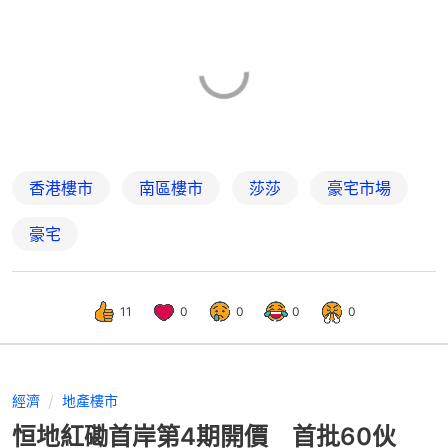
香港樓市
南區樓市
莎莎
豪宅市場
豪宅
11
0
0
0
0
經濟
地產樓市
恒地紅磡首岸第4期開價 首批60伙