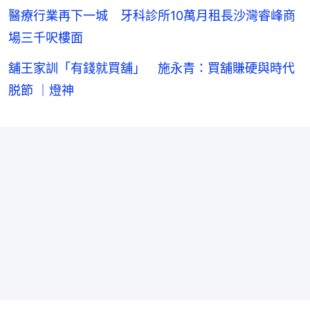
醫療行業再下一城 牙科診所10萬月租長沙灣睿峰商
場三千呎樓面
舖王家訓「有錢就買舖」 施永青：買舖賺硬與時代
脱節 ｜燈神