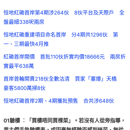
恒地紅磡首岸第4期涉264伙 8伙平台及天際戶 全
盤最細338呎兩房
恒地紅磡重建項目命名首岸 分4期共1296伙 第
一、三期最快4月推
紅磡首岸開價 首批110伙折實均價18666元 兩房折
實最平638萬
首岸首輪開賣218伙全數沽清 買家「塞爆」天橋
豪客5800萬掃8伙
恒地紅磡首岸2期、4期獲批預售 合共涉648伙
01驗樓 ︰「買樓唔同買棵菜」。若沒有人從旁指導，
業主們手執驗樓表，或因毫無經驗而感到迷茫、無從