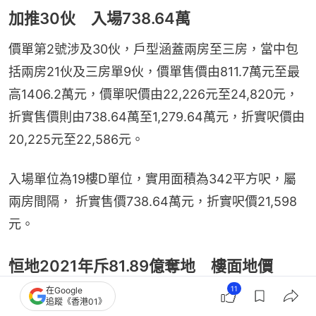
加推30伙 入場738.64萬
價單第2號涉及30伙，戶型涵蓋兩房至三房，當中包
括兩房21伙及三房單9伙，價單售價由811.7萬元至最
高1406.2萬元，價單呎價由22,226元至24,820元，
折實售價則由738.64萬至1,279.64萬元，折實呎價由
20,225元至22,586元。
入場單位為19樓D單位，實用面積為342平方呎，屬
兩房間隔， 折實售價738.64萬元，折實呎價21,598
元。
恒地2021年斥81.89億奪地 樓面地價
11414元
11
在Google
追蹤《香港01》