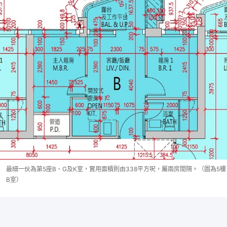
最細一伙為第5座B、G及K室，實用面積則由338平方呎，屬兩房間隔。（圖為5樓
B室）