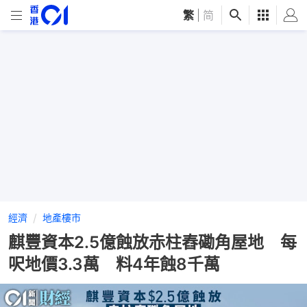
繁
|
简
經濟
地產樓市
麒豐資本2.5億蝕放赤柱舂磡角屋地 每
呎地價3.3萬 料4年蝕8千萬