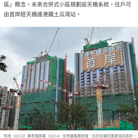
區」概念，未來合併式小區規劃設天橋系統，住戶可
由首岸經天橋達港鐵土瓜灣站。
恒地（0012）夥希慎興業（0014）及帝國集團發展，位於紅磡的重建項目首岸。