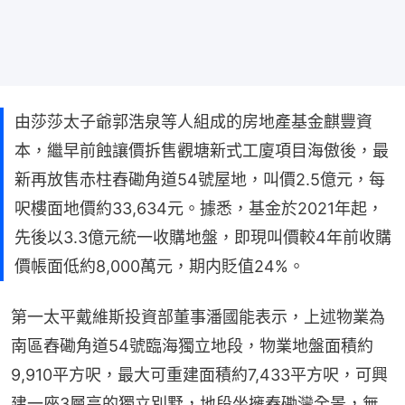
由莎莎太子爺郭浩泉等人組成的房地產基金麒豐資
本，繼早前蝕讓價拆售觀塘新式工廈項目海傲後，最
新再放售赤柱舂磡角道54號屋地，叫價2.5億元，每
呎樓面地價約33,634元。據悉，基金於2021年起，
先後以3.3億元統一收購地盤，即現叫價較4年前收購
價帳面低約8,000萬元，期内貶值24%。
第一太平戴維斯投資部董事潘國能表示，上述物業為
南區舂磡角道54號臨海獨立地段，物業地盤面積約
9,910平方呎，最大可重建面積約7,433平方呎，可興
建一座3層高的獨立別墅，地段坐擁舂磡灣全景，無