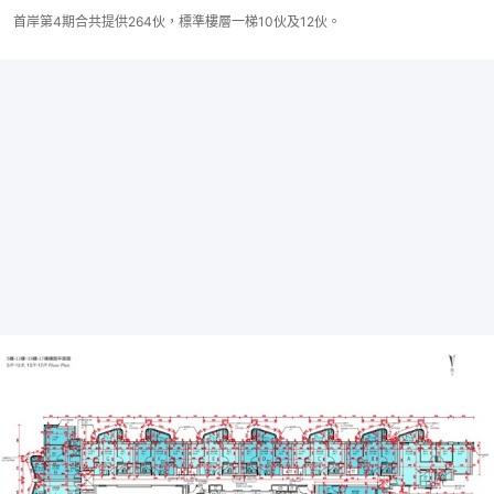
首岸第4期合共提供264伙，標準樓層一梯10伙及12伙。