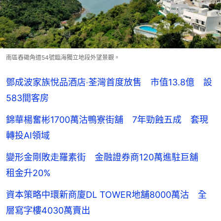
南區舂磡角道54號臨海獨立地段外望景觀。
鄧成波家族悅品酒店‧荃灣首度放售 市值13.8億 設
583間客房
錦華楊奮彬1700萬沽鴨寮街舖 7年勁蝕五成 套現
轉投AI領域
變形金剛敗走羅素街 金融證券商120萬進駐巨舖
租金升20%
資本策略中環新商廈DL TOWER地舖8000萬沽 全
層寫字樓4030萬賣出