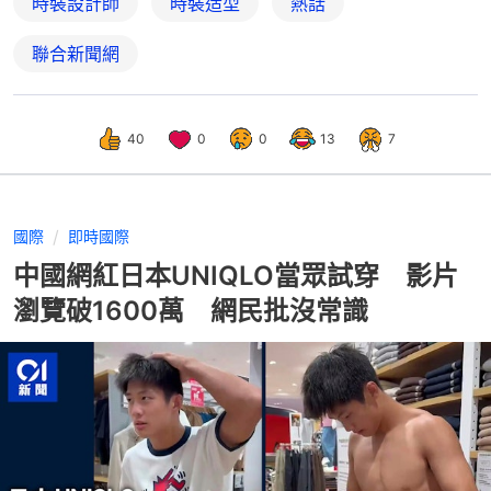
時裝設計師
時裝造型
熱話
聯合新聞網
40
0
0
13
7
國際
即時國際
中國網紅日本UNIQLO當眾試穿 影片
瀏覽破1600萬 網民批沒常識