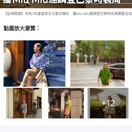
【延伸閱讀】內地7旬婆婆穿兒子舊衣爆紅 獲Miu Miu邀請登巴黎時尚周驚艷全球
點圖放大瀏覽：
+
12