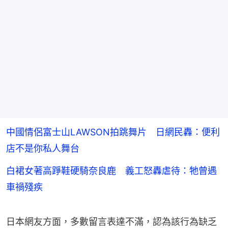
中國情侶富士山LAWSON拍跳舞片 日網民轟：便利
店不是你私人舞台
白裙女著高踭鞋硬騎奈良鹿 義工怒轟虐待：牠曾遇
車禍殘疾
日本網友方面，多數留言表達不滿，認為該行為缺乏