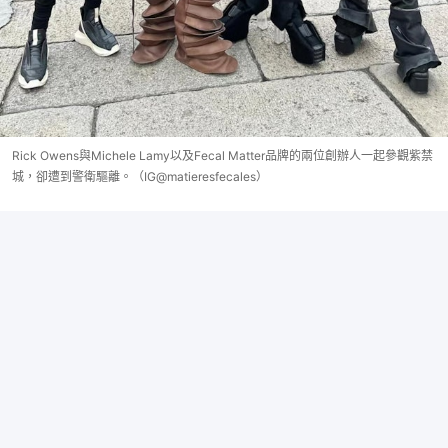
Rick Owens與Michele Lamy以及Fecal Matter品牌的兩位創辦人一起參觀紫禁
城，卻遭到警衛驅離。（IG@matieresfecales）