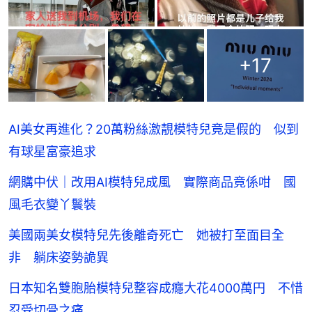
+
17
AI美女再進化？20萬粉絲激靚模特兒竟是假的 似到
有球星富豪追求
網購中伏｜改用AI模特兒成風 實際商品竟係咁 國
風毛衣變丫鬟裝
美國兩美女模特兒先後離奇死亡 她被打至面目全
非 躺床姿勢詭異
日本知名雙胞胎模特兒整容成癮大花4000萬円 不惜
忍受切骨之痛