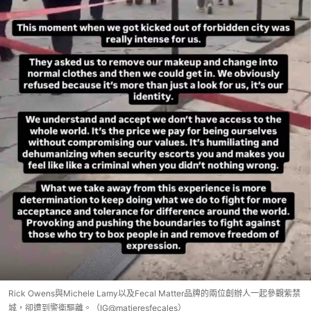
Rick Owens與Michele Lamy以及Fecal Matter品牌的兩位創辦人一起參觀紫禁
城，卻遭到警衛驅離。（IG@matieresfecales）