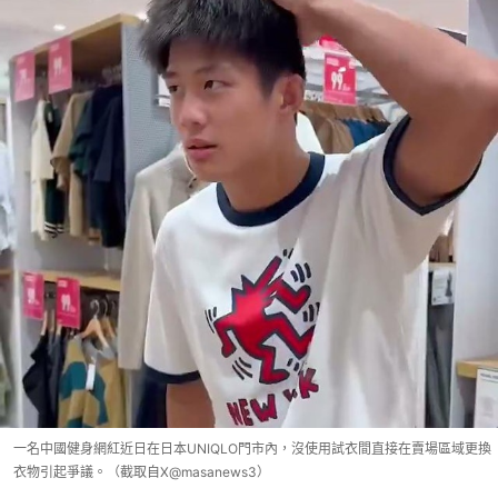
一名中國健身網紅近日在日本UNIQLO門市內，沒使用試衣間直接在賣場區域更換
衣物引起爭議。（截取自X@masanews3）