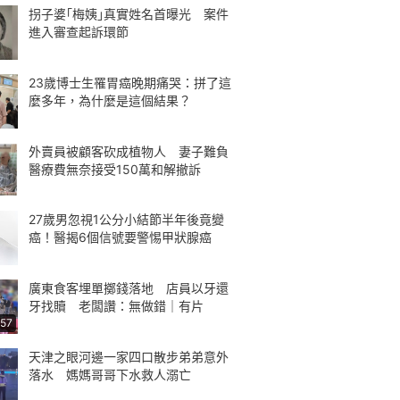
拐子婆｢梅姨｣真實姓名首曝光 案件
進入審查起訴環節
23歲博士生罹胃癌晚期痛哭：拼了這
麼多年，為什麼是這個結果？
外賣員被顧客砍成植物人 妻子難負
醫療費無奈接受150萬和解撤訴
27歲男忽視1公分小結節半年後竟變
癌！醫揭6個信號要警惕甲狀腺癌
廣東食客埋單擲錢落地 店員以牙還
牙找贖 老闆讚：無做錯｜有片
:57
天津之眼河邊一家四口散步弟弟意外
落水 媽媽哥哥下水救人溺亡