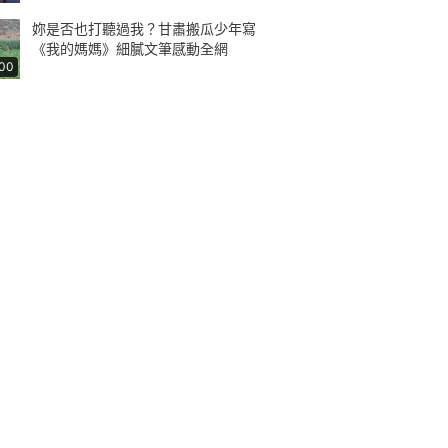
妳是否也打聽過我？甘肅搬瓜少年寫
《我的媽媽》細膩文筆感動全網
:00