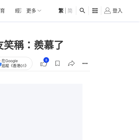
育
經濟
更多
01深圳
繁
觀點
|
简
健康
好食玩飛
登入
女
友笑稱：羨慕了
8
在Google
追蹤《香港01》