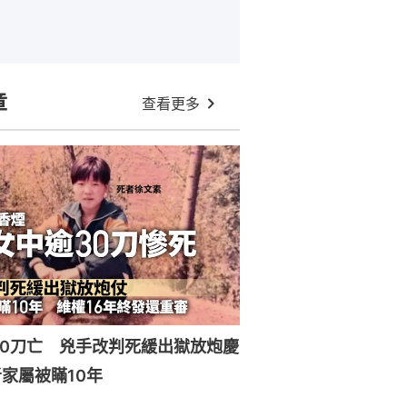
章
查看更多
30刀亡 兇手改判死緩出獄放炮慶
家屬被瞞10年