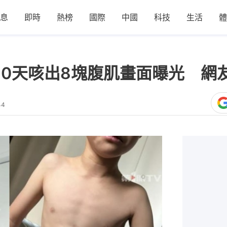
息
即時
熱榜
國際
中國
科技
生活
體
10天咳出8塊腹肌畫面曝光 網
44