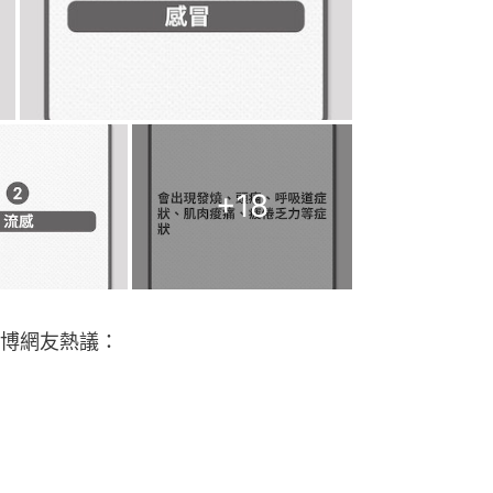
+
18
博網友熱議：