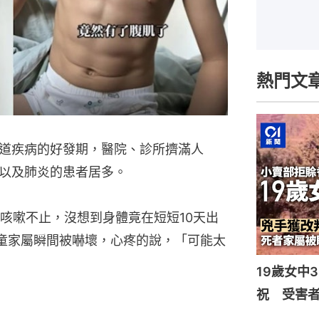
熱門文
道疾病的好發期，醫院、診所擠滿人
以及肺炎的患者居多。
咳嗽不止，沒想到身體竟在短短10天出
童家屬瞬間被嚇壞，心疼的說，「可能太
19歲女中
祝 受害者