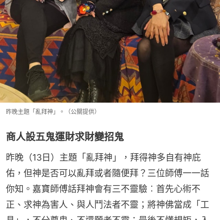
昨晚主題「亂拜神」。（公關提供）
商人設五鬼運財求財變招鬼
昨晚（13日）主題「亂拜神」，拜得神多自有神庇
佑，但神是否可以亂拜或者隨便拜？三位師傅一一話
你知。嘉寶師傅話拜神會有三不靈驗︰首先心術不
正、求神為害人、與人鬥法者不靈；將神佛當成「工