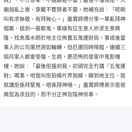
具」，不分尊卑、不還願者不靈；最後不懂規矩，入
廟胡亂上香、穿戴不整齊者不靈，她補充說︰「呢啲
叫有求無敬、有拜無心。」嘉寶師傅分享一單亂拜神
個案，搞到一屋都鬼。事緣有位生意人祈求生意興
隆，找來風水師於地主位佈置五鬼運財局。事成後當
事人的公司果然貨如輪轉，但厄運同時降臨。連續三
個月家人都會受傷、生病，更恐怖的是家中鬼影幢
幢，她說︰「最後佢搵到我，初頭完全冇講『五鬼運
財』嘅事。咁我叫佢拍條片畀我睇，睇到地主位，我
就講佢係拜緊鬼，唔係拜神喎。」嘉寶師傅表示是很
典型為求目的，而不分正神及陰神供奉。