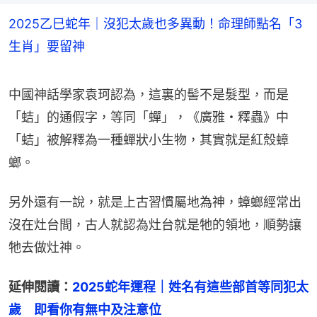
2025乙巳蛇年｜沒犯太歲也多異動！命理師點名「3
生肖」要留神
中國神話學家袁珂認為，這裏的髻不是髮型，而是
「蛣」的通假字，等同「蟬」，《廣雅・釋蟲》中 
「蛣」被解釋為一種蟬狀小生物，其實就是紅殼蟑
螂。
另外還有一說，就是上古習慣屬地為神，蟑螂經常出
沒在灶台間，古人就認為灶台就是牠的領地，順勢讓
牠去做灶神。
延伸閱讀：
2025蛇年運程｜姓名有這些部首等同犯太
歲　即看你有無中及注意位