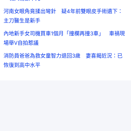
河南女眼角竟揉出彎針 疑4年前雙眼皮手術遺下：
主刀醫生是新手
內地新手女司機買車1個月「撞欄再撞3車」 車禍現
場舉V自拍惹議
消防員爸爸為救女童智力退回3歲 妻喜揭近況：已
恢復到高中水平