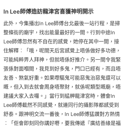
In Lee師傅造訪龍津宮喜獲神明開示
此外，今集播出In Lee師傅台北最後一站行程，是掃
整條街的廟宇，找出能量最好的一間。行到中途In 
Lee師傅忽然有不自在的感覺，她停在其中一間，接
住解釋︰「哦，呢間天后宮感覺上唔係做好多功德，
可能純粹畀人拜神，但就唔係好推介。另一間令我緊
張係對面嗰間，我見到好多鬼，門口已經有，而且唔
友善、煞氣好重。如果嚟驅鬼可能惡鬼治惡鬼還可以
嘅，但入到去就會周身唔聚財，就係呢類型嘅廟，唔
建議大家入去囉。」當行到艋舺龍津宮時，體會In 
Lee師傅截然不同感覺，就連同行的攝影隊都感受到
舒泰。跟神明交流一番後，In Lee師傅猛讚對方熱情
︰「佢會即刻同你講好嘢，要我傳遞『廣結善緣是福