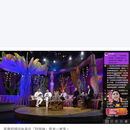
嘉寶師傅話有善信「拜錯神」惹來一屋鬼。