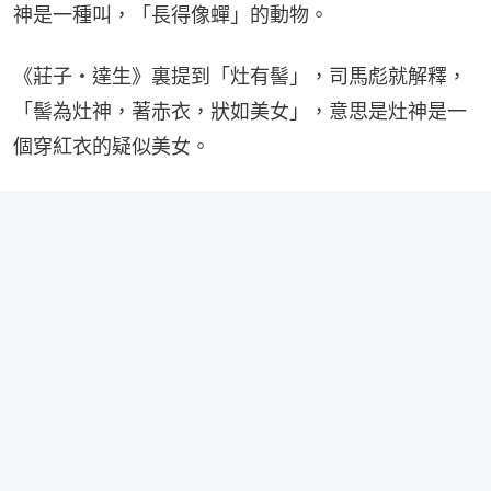
神是一種叫，「長得像蟬」的動物。
《莊子・達生》裏提到「灶有髻」，司馬彪就解釋，
「髻為灶神，著赤衣，狀如美女」，意思是灶神是一
個穿紅衣的疑似美女。