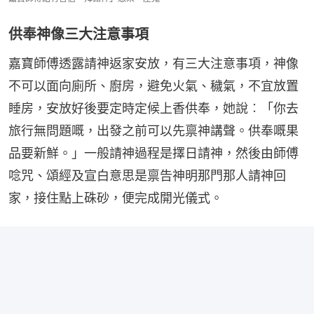
供奉神像三大注意事項
嘉寶師傅透露請神返家安放，有三大注意事項，神像
不可以面向廁所、廚房，避免火氣、穢氣，不宜放置
睡房，安放好後要定時定候上香供奉，她說︰「你去
旅行無問題嘅，出發之前可以先禀神講聲。供奉嘅果
品要新鮮。」一般請神過程是擇日請神，然後由師傅
唸咒、頌經及宣白意思是禀告神明那門那人請神回
家，接住點上硃砂，便完成開光儀式。