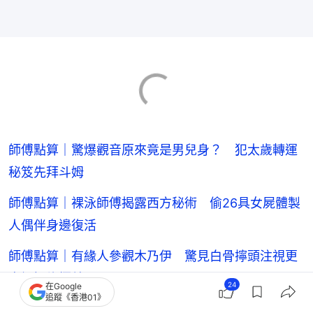
師傅點算｜驚爆觀音原來竟是男兒身？ 犯太歲轉運
秘笈先拜斗姆
師傅點算｜裸泳師傅揭露西方秘術 偷26具女屍體製
人偶伴身邊復活
師傅點算｜有緣人參觀木乃伊 驚見白骨擰頭注視更
自爆姻緣極差
24
在Google
追蹤《香港01》
東張西望｜港人北上誤墮免費按摩陷阱 遭搶手機強