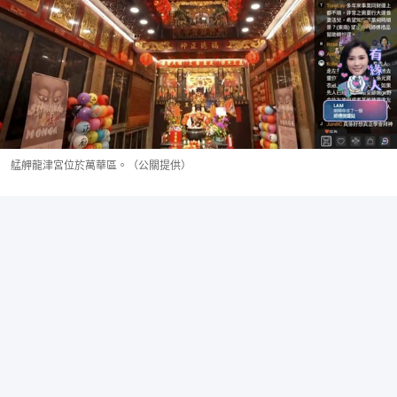
艋舺龍津宮位於萬華區。（公關提供）