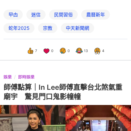
曱甴
迷信
民間習俗
農曆新年
蛇年2025
宗教
中天新聞網
7
0
0
13
4
娛樂
即時娛樂
師傅點算｜In Lee師傅直擊台北煞氣重
廟宇 驚見門口鬼影幢幢