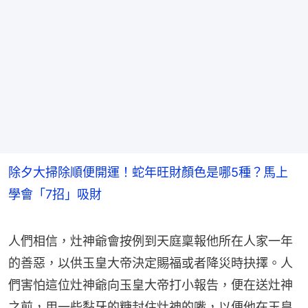
除夕大掃除順便開運！蛇年旺財顏色是哪5種？馬上
學會「7招」吸財
人們相信，灶神爺會按例到天庭稟報他所在人家一年
的善惡，以供玉皇大帝決定賜福或者降災時抉擇。人
們害怕這位灶神爺向玉皇大帝打小報告，便在送灶神
之前，用一些黏牙的糖封住灶神的嘴，以便他在玉皇