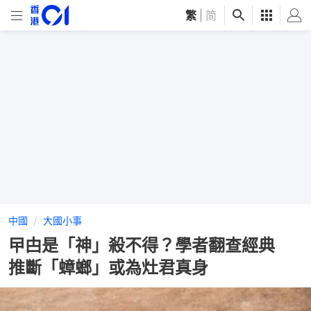
繁
|
简
中國
大國小事
曱甴是「神」殺不得？學者翻查經典
推斷「蟑螂」或為灶君真身