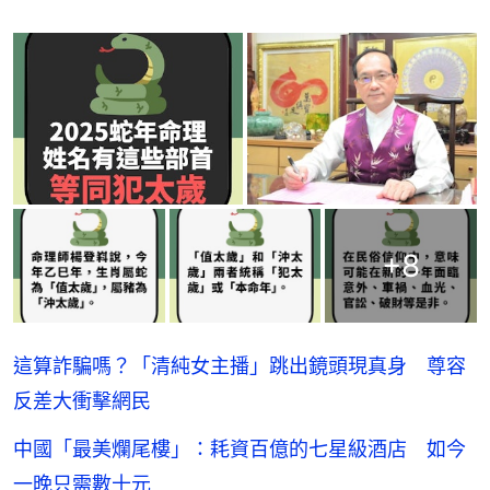
+
8
這算詐騙嗎？「清純女主播」跳出鏡頭現真身 尊容
反差大衝擊網民
中國「最美爛尾樓」：耗資百億的七星級酒店 如今
一晚只需數十元