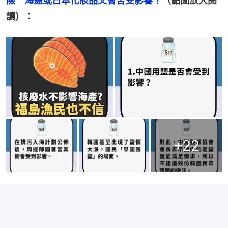
險　海鹽或日本化妝品又會否受影響？
（點圖放大閱
讀）：
+
22