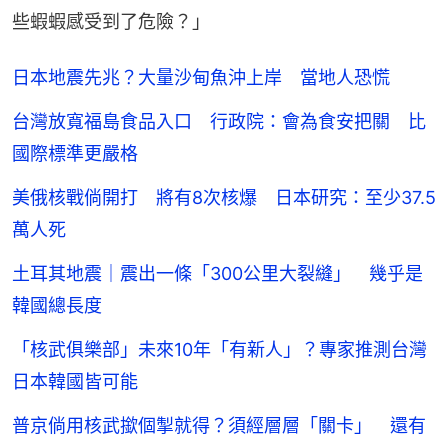
些蝦蝦感受到了危險？」
日本地震先兆？大量沙甸魚沖上岸 當地人恐慌
台灣放寬福島食品入口 行政院：會為食安把關 比
國際標準更嚴格
美俄核戰倘開打 將有8次核爆 日本研究：至少37.5
萬人死
土耳其地震｜震出一條「300公里大裂縫」 幾乎是
韓國總長度
「核武俱樂部」未來10年「有新人」？專家推測台灣
日本韓國皆可能
普京倘用核武撳個掣就得？須經層層「關卡」 還有