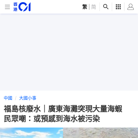
繁
|
简
中國
大國小事
福島核廢水｜廣東海灘突現大量海蝦
民眾嘲：或預感到海水被污染