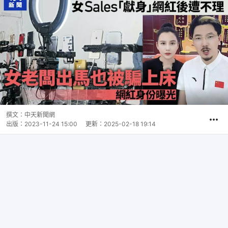
撰文：
中天新聞網
出版：
2023-11-24 15:00
更新：
2025-02-18 19:14