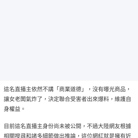
這名直播主依然不講「商業道德」，沒有曝光商品，
讓女老闆氣炸了，決定聯合受害者出來爆料，維護自
身權益。
目前這名直播主身份尚未被公開，不過大陸網友根據
相關搜尋和諸多細節做出推論，這位網紅就是擁有近