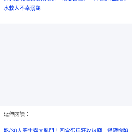
水救人不幸溺斃
延伸閱讀：
影/30人慶生變大亂鬥！四盒蛋糕狂攻包廂　餐廳慘陷