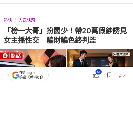
熱話
人氣話題
「榜一大哥」扮闊少！帶20萬假鈔誘見
女主播性交 騙財騙色終判監
51
在Google
追蹤《香港01》
撰文：
伊萬德
出版：
2026-06-09 00:14
更新：
2026-06-11 16:06