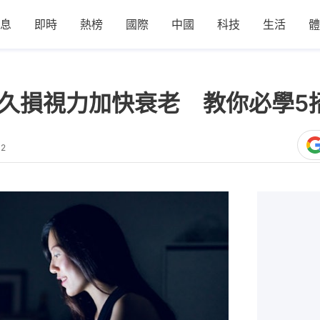
息
即時
熱榜
國際
中國
科技
生活
體
永久損視力加快衰老 教你必學5
42