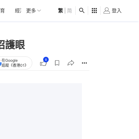
育
經濟
更多
01深圳
繁
觀點
|
简
健康
好食玩飛
登入
女
招護眼
8
在Google
追蹤《香港01》