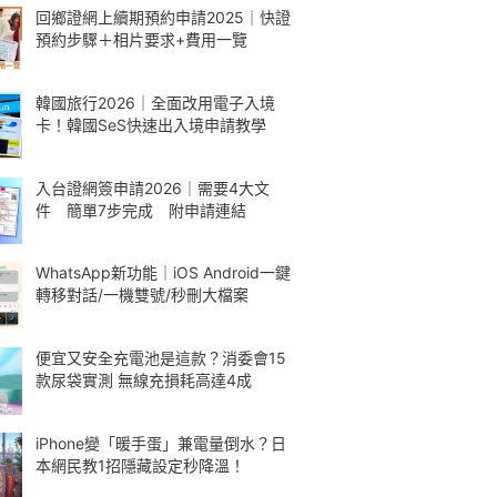
回鄉證網上續期預約申請2025｜快證
預約步驟＋相片要求+費用一覽
韓國旅行2026｜全面改用電子入境
卡！韓國SeS快速出入境申請教學
入台證網簽申請2026｜需要4大文
件 簡單7步完成 附申請連結
WhatsApp新功能｜iOS Android一鍵
轉移對話/一機雙號/秒刪大檔案
便宜又安全充電池是這款？消委會15
款尿袋實測 無線充損耗高達4成
iPhone變「暖手蛋」兼電量倒水？日
本網民教1招隱藏設定秒降溫！