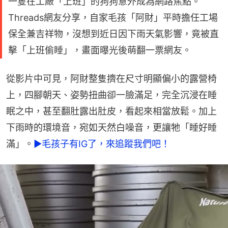
一隻在工廠「上班」的狗狗意外成為網路焦點。
Threads網友分享，自家毛孩「阿財」平時擔任工場
保全兼吉祥物，沒想到近日因下雨天氣影響，竟被直
擊「上班偷睡」，畫面曝光後萌翻一票網友。
從影片中可見，阿財整隻擠在尺寸明顯偏小的露營椅
上，四腳朝天、姿勢扭曲卻一臉滿足，完全沉浸在睡
眠之中，甚至翻肚露出肚皮，看起來相當放鬆。加上
下雨時的環境音，宛如天然白噪音，更讓牠「睡好睡
滿」。
►毛孩子有IG了，來追蹤我們吧！