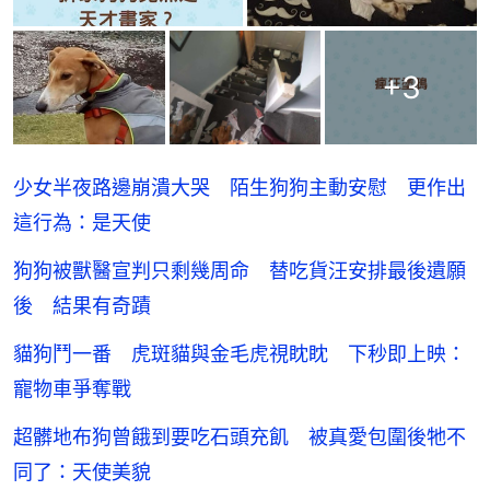
+
3
少女半夜路邊崩潰大哭 陌生狗狗主動安慰 更作出
這行為：是天使
狗狗被獸醫宣判只剩幾周命 替吃貨汪安排最後遺願
後 結果有奇蹟
貓狗鬥一番 虎斑貓與金毛虎視眈眈 下秒即上映：
寵物車爭奪戰
超髒地布狗曾餓到要吃石頭充飢 被真愛包圍後牠不
同了：天使美貌