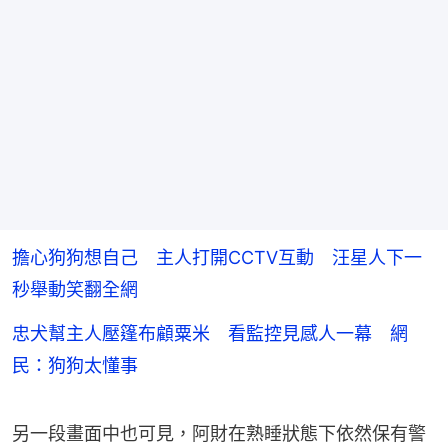
擔心狗狗想自己 主人打開CCTV互動 汪星人下一
秒舉動笑翻全網
忠犬幫主人壓篷布顧粟米 看監控見感人一幕 網
民：狗狗太懂事
另一段畫面中也可見，阿財在熟睡狀態下依然保有警