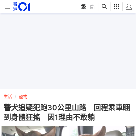
繁
|
简
生活
寵物
警犬追疑犯跑30公里山路 回程乘車睏
到身體狂搖 因1理由不敢躺