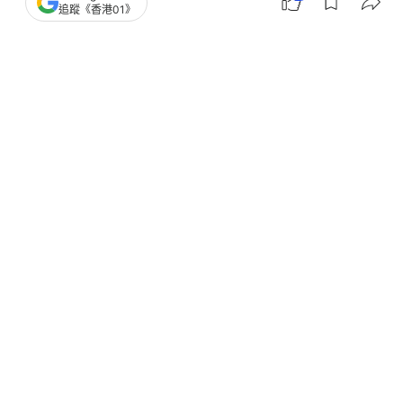
追蹤《香港01》
撰文：
狗與愛的世界
出版：
2026-07-03 12:00
更新：
2026-07-03 19:10
博主發了段監控視頻，稱想要讓大家見識一下壯年金
毛的衝擊力。畫面中顯示，博主的媽媽正好端端的在
走路，結果沒想到的是，下一秒，一隻大金毛卻突然