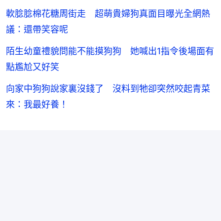
軟腍腍棉花糖周街走 超萌貴婦狗真面目曝光全網熱
議：還帶笑容呢
陌生幼童禮貌問能不能摸狗狗 她喊出1指令後場面有
點尷尬又好笑
向家中狗狗說家裏沒錢了 沒料到牠卻突然咬起青菜
來：我最好養！