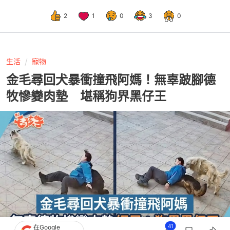
2
1
0
3
0
生活
寵物
金毛尋回犬暴衝撞飛阿媽！無辜跛腳德
牧慘變肉墊 堪稱狗界黑仔王
41
在Google