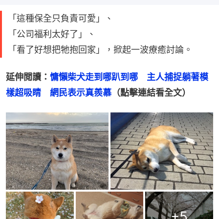
「這種保全只負責可愛」、
「公司福利太好了」、
「看了好想把牠抱回家」，掀起一波療癒討論。
延伸閲讀：
慵懶柴犬走到哪趴到哪　主人捕捉躺著模
樣超吸睛　網民表示真羨慕
（點擊連結看全文）
+
5