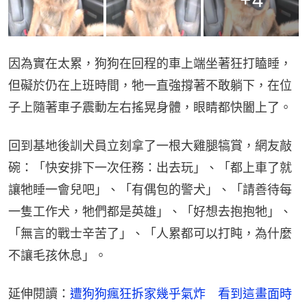
+
4
因為實在太累，狗狗在回程的車上端坐著狂打瞌睡，
但礙於仍在上班時間，牠一直強撐著不敢躺下，在位
子上隨著車子震動左右搖晃身體，眼睛都快闔上了。
回到基地後訓犬員立刻拿了一根大雞腿犒賞，網友敲
碗：「快安排下一次任務：出去玩」、「都上車了就
讓牠睡一會兒吧」、「有偶包的警犬」、「請善待每
一隻工作犬，牠們都是英雄」、「好想去抱抱牠」、
「無言的戰士辛苦了」、「人累都可以打盹，為什麼
不讓毛孩休息」。
延伸閱讀：
遭狗狗瘋狂拆家幾乎氣炸　看到這畫面時