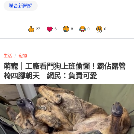
聯合新聞網
27
6
8
0
0
生活
寵物
萌寵｜工廠看門狗上班偷懶！霸佔露營
椅四腳朝天 網民：負責可愛