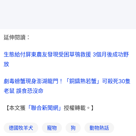
延伸閱讀：
生態給付屏東農友發現受困草鴞救援 3個月後成功野
放
劇毒螃蟹現身澎湖龍門！「銅鑄熟若蟹」可殺死30隻
老鼠 誤食恐沒命
【本文獲
「聯合新聞網」
授權轉載。】
德國牧羊犬
寵物
狗
動物熱話