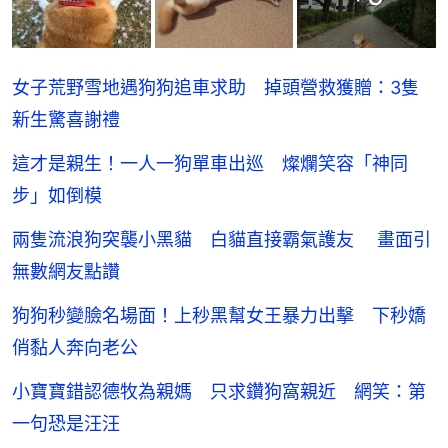
女子荒野雪地遇狗狗追車求助 掉頭營救獲贈：3隻
新生驚喜謝禮
這才是親生！一人一狗單車出巡 燦爛笑容「神同
步」如倒模
兩隻流浪狗突襲小黑貓 白貓直接霸氣護友 畫面引
無數網友點讚
狗狗秒變臉名場面！上秒黑幫女王暴力出擊 下秒嬌
俏黏人奔向老公
小寶寶錯認德牧為親媽 只求鑽狗窩親近 網笑：第
一句恐是汪汪