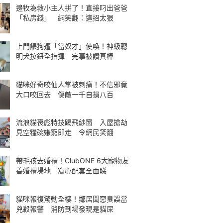
邊牧為救小主人拼了！直接叼出爸爸
「私房錢」 網笑翻：這招太狠
上門餵狗遭「當奴才」使喚！神級聰
明犬按鈕全指揮 完事被讚真棒
貓咪好奇咬仙人掌被刺痛！不信邪竟
大口咬回去 傷敵一千自損八百
流浪貓喪彪特技踢飛紗窗 入屋搶劫
見空糧碗嫌窮即走 令網民笑翻
帶毛孩去婚禮！ClubONE 6大寵物友
善婚禮場地 窩心配套全面睇
貓咪報復驚動全樓！鄰居聞惡臭誤當
兇殺報警 消防到場發現是貓屎