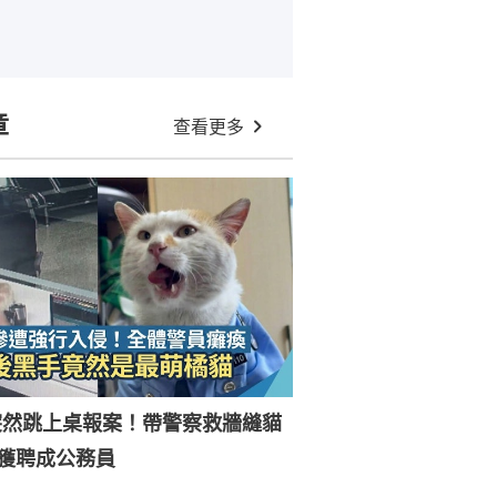
章
查看更多
突然跳上桌報案！帶警察救牆縫貓
獲聘成公務員