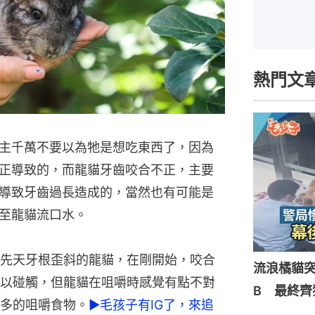
熱門文
主千萬不要以為牠是想吃東西了，因為
正導致的，而龍貓牙齒咬合不正，主要
導致牙齒過長造成的，當然也有可能是
至龍貓流口水。
先天牙根歪斜的龍貓，在剛開始，咬合
流浪橘貓
以碰觸，但龍貓在咀嚼時感覺有點不對
B 最終齊
多的咀嚼食物。
►毛孩子有IG了，來追