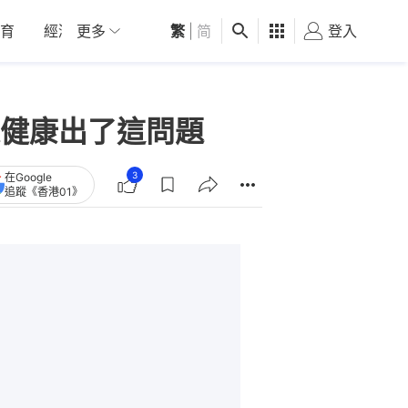
育
經濟
更多
01深圳
繁
觀點
|
简
健康
好食玩飛
登入
女
健康出了這問題
3
在Google
追蹤《香港01》