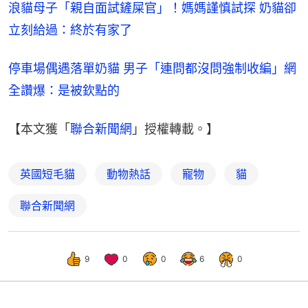
浪貓母子「親自面試鏟屎官」！媽媽謹慎試探 奶貓卻
立刻給過：終於有家了
停車場偶遇落單奶貓 男子「連問都沒問強制收編」網
全讚爆：是被欽點的
【本文獲「
聯合新聞網
」授權轉載。】
英國短毛貓
動物熱話
寵物
貓
聯合新聞網
9
0
0
6
0