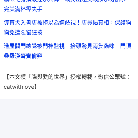
完美滿杯零失手
導盲犬入書店被拒以為遭歧視！店員揭真相：保護狗
狗免遭惡貓狂揍
進屋關門總覺被門神監視 抬頭驚見兩隻貓咪 門頂
疊羅漢齊齊偷窺
【本文獲「貓與愛的世界」授權轉載，微信公眾號：
catwithlove】