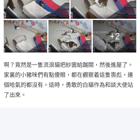
+
2
啊？竟然是一隻流浪貓把紗窗給踹開，然後進屋了。
家裏的小豬咪們有點傻眼，都在觀察着這隻喪彪，連
個哈氣的都沒有。這時，勇敢的白貓作為和談大使站
了出來。