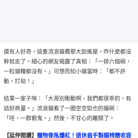
還有人好奇，這隻流浪貓費那大勁進屋，咋什麼都沒
幹就走了。細心的網友揭露了真相：「一排六個碗，
一粒貓糧都沒有。」可想而知小貓當時：「都不許
動，打劫！」
結果一家子咪：「大哥別衝動啊，我們都很乖的，有
話好商量。」流浪貓看了一圈空空如也的貓碗：
「呸，一群窮鬼。」然後，不甘心的離開了。
【延伸閲讀】
寵物傢俬爆紅！退休翁手製貓椅贈收容