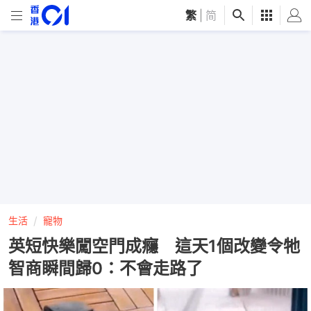
繁
|
简
生活
寵物
英短快樂闖空門成癮 這天1個改變令牠
智商瞬間歸0：不會走路了