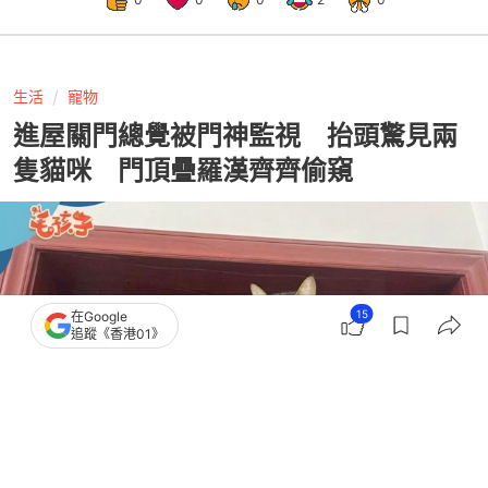
生活
寵物
進屋關門總覺被門神監視 抬頭驚見兩
隻貓咪 門頂疊羅漢齊齊偷窺
15
在Google
追蹤《香港01》
撰文：
擼貓教授