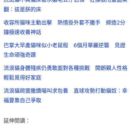
翻：這是朕的床
收容所貓咪主動出擊 熱情掛外套不撒手 締造2分
鐘極速收養神話
巴掌大早產貓咪似小老鼠般 6個月華麗逆襲 見證
生命頑強奇蹟
流浪貓身體殘疾仍勇敢面對各種挑戰 開朗親人性格
輕鬆覓得好家庭
流浪貓爬窗撒嬌喵叫求包養 直球攻勢打動貓奴：幸
福要靠自己爭取
延伸閱讀：