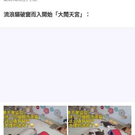
流浪貓破窗而入開始「大鬧天宮」：