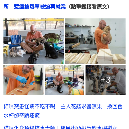
所　惹瘋搶爆單被迫再就業
（點擊鏈接看原文）
+
3
貓咪突患怪病不吃不喝 主人花錢求醫無果 換回舊
水杯卻奇蹟痊癒
貓咪化身頂級控水大師！網民出題挑戰飲水機斟水