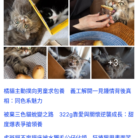
+
3
橘貓主動撲向男童求包養 義工解開一見鍾情背後真
相：同色系魅力
被棄三色貓蛻變之路 322g靠愛與關懷逆襲成長：甜
度爆表爭搶領養
虎斑貓不爽貓床被水獺毛公仔佔領 狂揍狠甩畫面笑