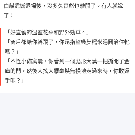
白貓遺憾退場後，沒多久喪彪也離開了。有人就說
了：
「好直觀的温室花朵和野外勁草。」
「窗戶都給你幹飛了，你還指望幾隻糯米湯圓治住牠
嗎？」
「不怪小貓窩囊，你看到一個彪形大漢一把撕開了金
庫的門，然後大搖大擺毫髮無損地走過來時，你敢還
手嗎？」