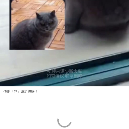
快把「門」還給貓咪！