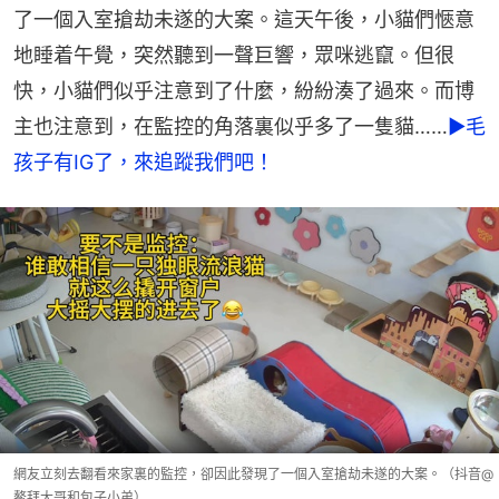
了一個入室搶劫未遂的大案。這天午後，小貓們愜意
地睡着午覺，突然聽到一聲巨響，眾咪逃竄。但很
快，小貓們似乎注意到了什麼，紛紛湊了過來。而博
主也注意到，在監控的角落裏似乎多了一隻貓……
►毛
孩子有IG了，來追蹤我們吧！
網友立刻去翻看來家裏的監控，卻因此發現了一個入室搶劫未遂的大案。（抖音@
鰲拜大哥和包子小弟）