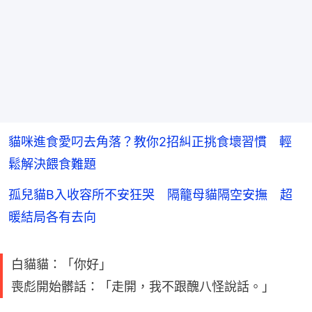
貓咪進食愛叼去角落？教你2招糾正挑食壞習慣 輕
鬆解決餵食難題
孤兒貓B入收容所不安狂哭 隔籠母貓隔空安撫 超
暖結局各有去向
白貓貓：「你好」
喪彪開始髒話：「走開，我不跟醜八怪說話。」