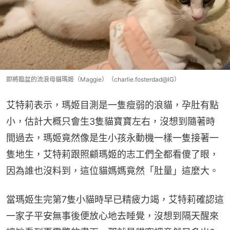
即將臨盆的流浪母貓瑪姬（Maggie）（charlie.fosterdad@IG）
艾特莉表示，瑪姬目測是一隻瘦弱的浪貓，孕肚有點
小，估計大概只會生3隻貓寶寶左右，沒想到隨著時
間過去，瑪姬竟然像是生小孩永動機一樣一隻接著一
隻地生，艾特莉跟照顧瑪姬的志工們全都看傻了眼，
因為誰也沒料到，這位貓媽媽竟然「肚量」這麼大。
當瑪姬生完第7隻小貓時早已精疲力竭，艾特莉確認這
一家子平安無事後便放心地去睡覺，沒想到隔天醒來