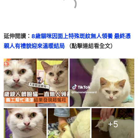
延伸閲讀：
8歲貓咪因面上特殊斑紋無人領養 最終憑
親人有禮貌迎來溫暖結局 
（點擊連結看全文）
+
5