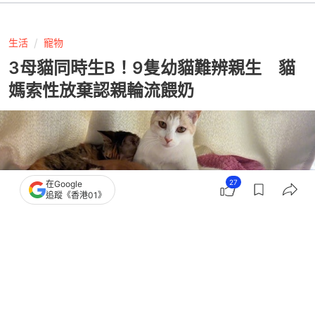
生活
寵物
3母貓同時生B！9隻幼貓難辨親生 貓
媽索性放棄認親輪流餵奶
27
在Google
追蹤《香港01》
撰文：
貓來了
出版：
2026-07-15 08:00
更新：
2026-07-15 08:00