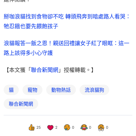
掰咖浪貓找到食物卻不吃 轉頭飛奔到暗處路人看哭：
牠忍餓也要先餵飽孩子
浪貓報答一飯之恩！親送回禮讓女子紅了眼眶：這一
路上該得多小心守護
【本文獲「
聯合新聞網
」授權轉載。】
貓
寵物
動物熱話
流浪貓狗
聯合新聞網
25
2
0
0
0