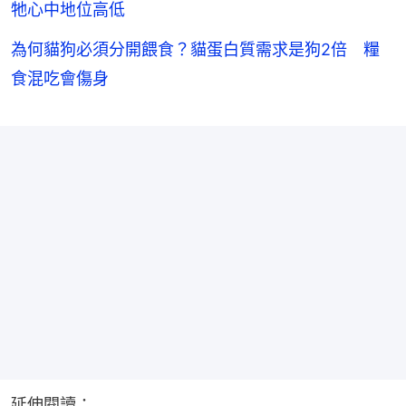
牠心中地位高低
為何貓狗必須分開餵食？貓蛋白質需求是狗2倍 糧
食混吃會傷身
延伸閱讀：