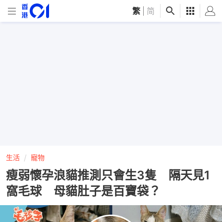
繁
|
简
生活
寵物
瘦弱懷孕浪貓推測只會生3隻 隔天見1
窩毛球 母貓肚子是百寶袋？