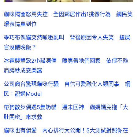
貓咪隔窗怒罵失控 全因鄰居作出1挑釁行為 網民笑
爆表情真到位
乖巧布偶貓突然嗷嗷亂叫 背後原因令人失笑 鏟屎
官沒餵晚飯？
冰雹襲擊致2小貓凍僵 暖男帶牠們回家 依偎不離
肩膊秒成安樂窩
公司窗台驚現貓咪行騷 自信可愛融化人類同事 網
民：靚過Model
帶狗散步偶遇5隻奶貓 還未回神 貓媽媽竟拖「大
肚閨密」來求救
貓咪也有偏愛 內心排行大公開！5大測試對照你在