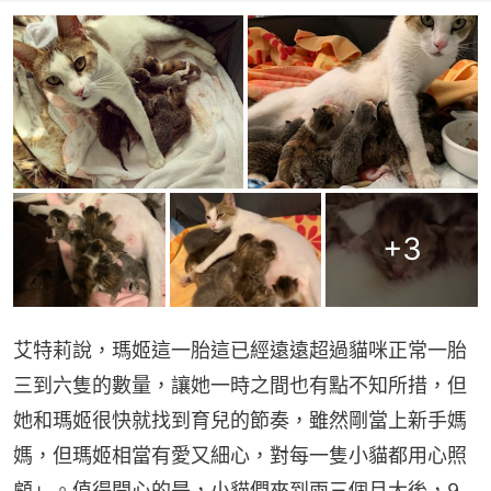
+
3
艾特莉說，瑪姬這一胎這已經遠遠超過貓咪正常一胎
三到六隻的數量，讓她一時之間也有點不知所措，但
她和瑪姬很快就找到育兒的節奏，雖然剛當上新手媽
媽，但瑪姬相當有愛又細心，對每一隻小貓都用心照
顧」。值得開心的是，小貓們來到兩三個月大後，9