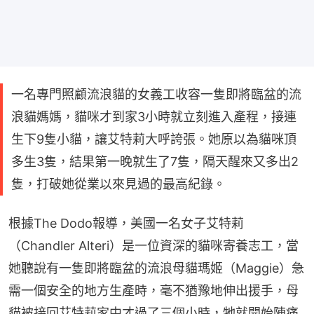
一名專門照顧流浪貓的女義工收容一隻即將臨盆的流
浪貓媽媽，貓咪才到家3小時就立刻進入產程，接連
生下9隻小貓，讓艾特莉大呼誇張。她原以為貓咪頂
多生3隻，結果第一晚就生了7隻，隔天醒來又多出2
隻，打破她從業以來見過的最高紀錄。
根據The Dodo報導，美國一名女子艾特莉
（Chandler Alteri）是一位資深的貓咪寄養志工，當
她聽說有一隻即將臨盆的流浪母貓瑪姬（Maggie）急
需一個安全的地方生產時，毫不猶豫地伸出援手，母
貓被接回艾特莉家中才過了三個小時，牠就開始陣痛