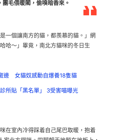
診所貼「黑名單」 3受害喵曝光
咪在室內冷得踩着自己尾巴取暖，抱着
人家北方貓咪。四腳朝天地躺在地板上，