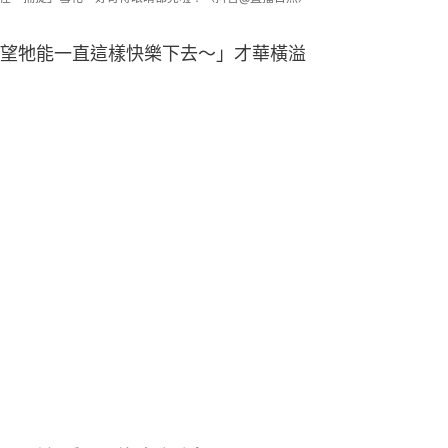
。團毛偎暖閣，偷嗅暗香來。
是一個讓南方的貓，都羨慕的貓。」網
哈哈～」畢竟，南北方貓咪的冬日生
窗邊 女貓奴感動自爆養18隻貓