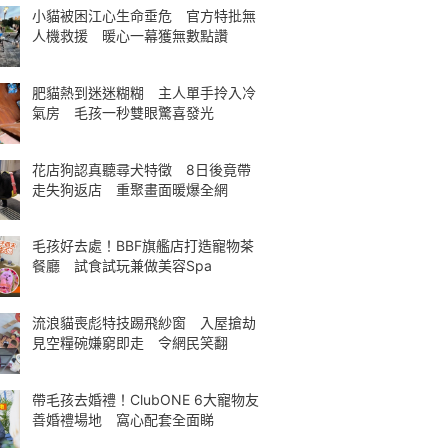
小貓被困江心生命垂危 官方特批無
人機救援 暖心一幕獲無數點讚
肥貓熱到迷迷糊糊 主人單手拎入冷
氣房 毛孩一秒雙眼驚喜發光
花店狗認真聽尋犬特徵 8日後竟帶
走失狗返店 重聚畫面暖爆全網
毛孩好去處！BBF旗艦店打造寵物茶
餐廳 試食試玩兼做美容Spa
流浪貓喪彪特技踢飛紗窗 入屋搶劫
見空糧碗嫌窮即走 令網民笑翻
帶毛孩去婚禮！ClubONE 6大寵物友
善婚禮場地 窩心配套全面睇