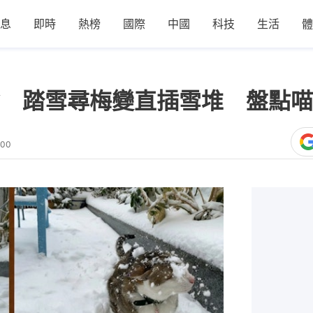
息
即時
熱榜
國際
中國
科技
生活
體
 踏雪尋梅變直插雪堆 盤點喵
:00