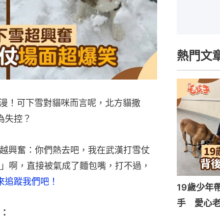
熱門文
漫！可下雪對貓咪而言呢，北方貓撒
為失控？
越興奮：你們熱去吧，我在武漢打雪仗
」啊，直接被氣成了麵包嘴，打不過，
，來追蹤我們吧！
19歲少年
手 愛心
：