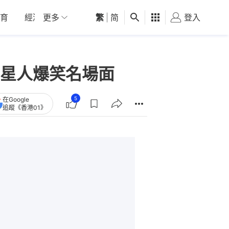
育
經濟
更多
01深圳
繁
觀點
|
简
健康
好食玩飛
登入
女
星人爆笑名場面
5
在Google
追蹤《香港01》