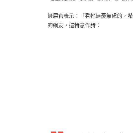
飛雪逗狸奴，輕爪印梅開
這一幕，可羨煞了旁貓。網友：「這
友：「不不不，南方的人也羨慕，哈
活，有時候簡直天差地別。
等你回家！下班見6隻貓「排排坐」