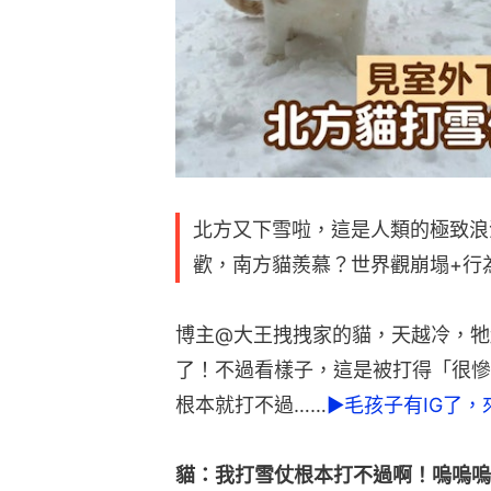
北方又下雪啦，這是人類的極致浪
歡，南方貓羨慕？世界觀崩塌+行
博主@大王拽拽家的貓，天越冷，牠
了！不過看樣子，這是被打得「很慘
根本就打不過……
►毛孩子有IG了
貓：我打雪仗根本打不過啊！嗚嗚嗚