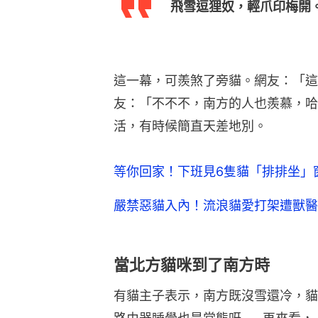
嚴禁惡貓入內！流浪貓愛打架遭獸醫
當北方貓咪到了南方時
有貓主子表示，南方既沒雪還冷，貓
路由器睡覺也是常態呀……再來看，
一副「熱到變形」的模樣。