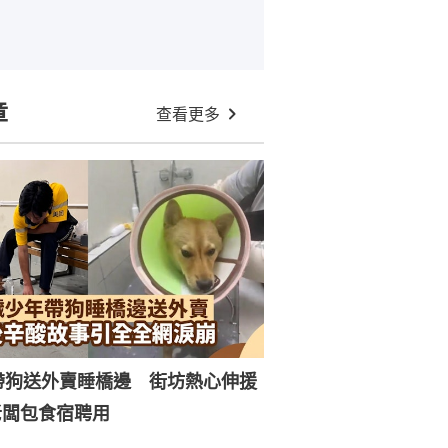
章
查看更多
帶狗送外賣睡橋邊 街坊熱心伸援
老闆包食宿聘用