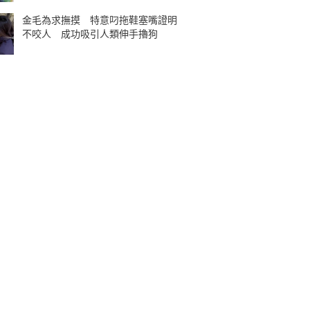
金毛為求撫摸 特意叼拖鞋塞嘴證明
不咬人 成功吸引人類伸手擼狗