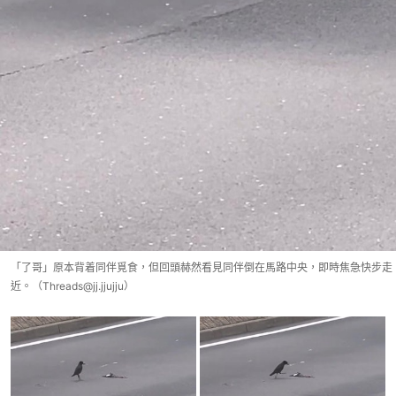
「了哥」原本背着同伴覓食，但回頭赫然看見同伴倒在馬路中央，即時焦急快步走
近。（Threads@jj.jjujju）