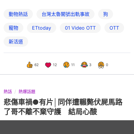
動物熱話
台灣太魯閣號出軌事故
狗
寵物
ETtoday
01‌ ‌Video‌ ‌OTT
OTT
新活道
62
12
11
3
0
熱話
熱爆話題
悲傷車禍●有片│同伴遭輾斃伏屍馬路
了哥不離不棄守護 結局心酸