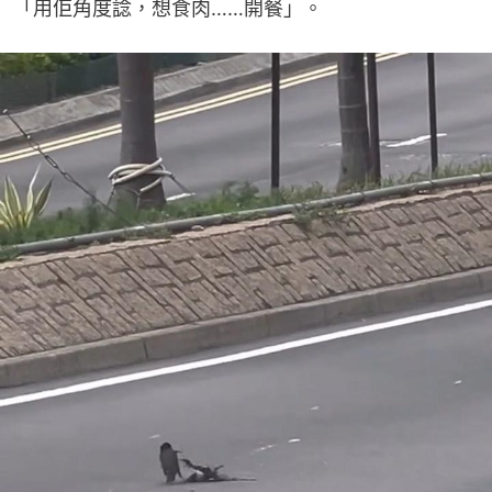
「用佢角度諗，想食肉……開餐」。