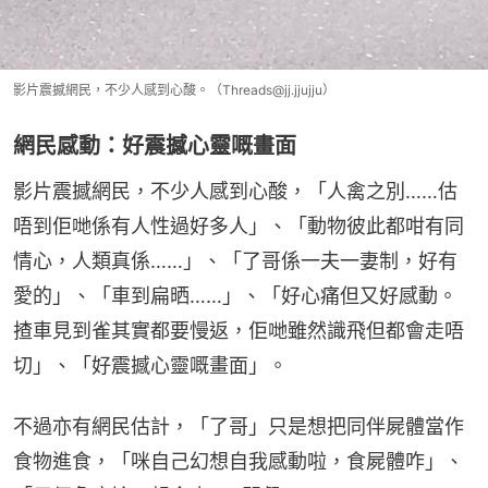
影片震撼網民，不少人感到心酸。（Threads@jj.jjujju）
網民感動：好震撼心靈嘅畫面
影片震撼網民，不少人感到心酸，「人禽之別……估
唔到佢哋係有人性過好多人」、「動物彼此都咁有同
情心，人類真係……」、「了哥係一夫一妻制，好有
愛的」、「車到扁晒……」、「好心痛但又好感動。
揸車見到雀其實都要慢返，佢哋雖然識飛但都會走唔
切」、「好震撼心靈嘅畫面」。
不過亦有網民估計，「了哥」只是想把同伴屍體當作
食物進食，「咪自己幻想自我感動啦，食屍體咋」、