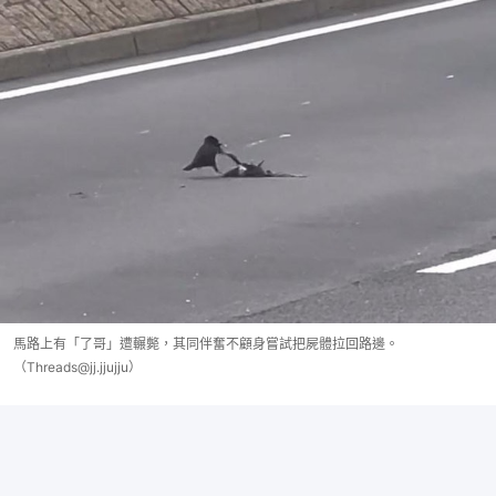
馬路上有「了哥」遭輾斃，其同伴奮不顧身嘗試把屍體拉回路邊。
（Threads@jj.jjujju）