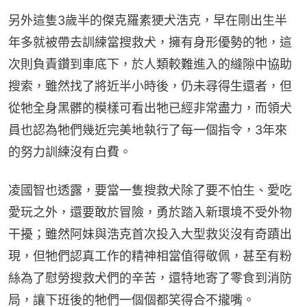
另外這隻3歲半的傑克羅素㹴犬浩克，早在剛出生半
年多就被帶去訓練當搜救犬，擁有身形優勢的牠，這
次則負責鑽到車底下，於人類較難進入的縫隙中協助
搜索，雖然找了將近半小時後，仍未尋得生還者，但
從牠全身黑髒的模樣可看出牠已經非常盡力，而領犬
員也認為牠們幾近完美地執行了每一個指令，3年來
的努力訓練沒有白費。
凌國智也透露，要當一隻搜救犬除了要不怕生、愛吃
愛玩之外，還要敢於冒險，勇於踏入新環境不受外物
干擾；雖然阿妹與浩克首次投入大型救災沒有奇蹟出
現，但牠們認真工作的精神相當值得敬佩，甚至有粉
絲為了慰勞搜救犬們的辛苦，還特地寄了零食到消防
局，讓下班後的牠們一個個都笑得合不攏嘴。