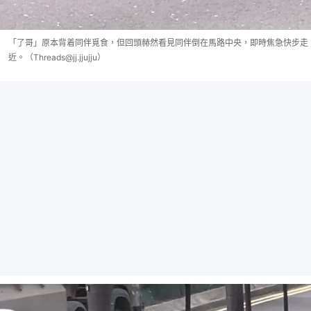
「了哥」原本背着同伴覓食，但回頭赫然看見同伴倒在馬路中央，即時焦急快步走
近。（Threads@jj.jjujju）