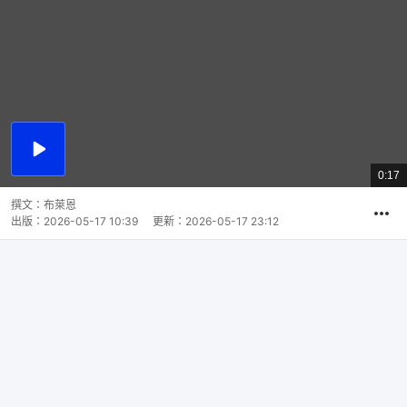
播
放
0:17
總
影
共
片
時
撰文：
布萊恩
間
出版：
2026-05-17 10:39
更新：
2026-05-17 23:12