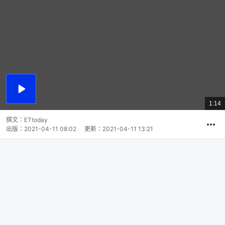
播
放
1:14
總
影
共
片
時
撰文：
ETtoday
間
出版：
2021-04-11 08:02
更新：
2021-04-11 13:21