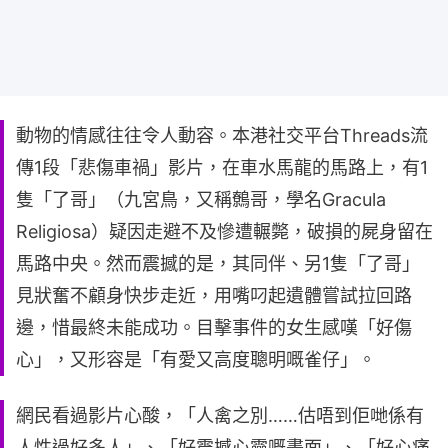
動物的情感往往令人動容。本港社交平台Threads流
傳1段「悲傷車禍」影片，在車水馬龍的馬路上，有1
隻「了哥」（九宮鳥，又稱鷯哥，學名Gracula
Religiosa）疑因走避不及慘遭輾斃，破損的屍身留在
馬路中央。然而震撼的是，其同伴、另1隻「了哥」
見狀奮不顧身快步走近，用嘴叼起遺體嘗試拉回路
邊，惜最終未能成功。目擊事件的女生感嘆「好傷
心」，又形容是「有愛又高度聰明嘅雀仔」。
網民看過影片心酸，「人禽之別……估唔到佢哋係有
人性過好多人」、「好震撼心靈嘅畫面」、「好心痛