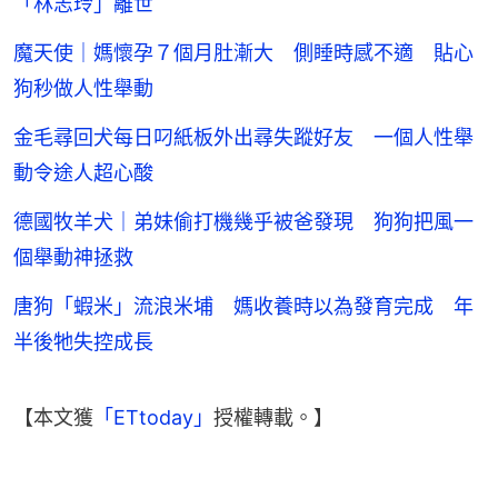
「林志玲」離世
魔天使｜媽懷孕７個月肚漸大 側睡時感不適 貼心
狗秒做人性舉動
金毛尋回犬每日叼紙板外出尋失蹤好友 一個人性舉
動令途人超心酸
德國牧羊犬｜弟妹偷打機幾乎被爸發現 狗狗把風一
個舉動神拯救
唐狗「蝦米」流浪米埔 媽收養時以為發育完成 年
半後牠失控成長
【本文獲
「ETtoday」
授權轉載。】