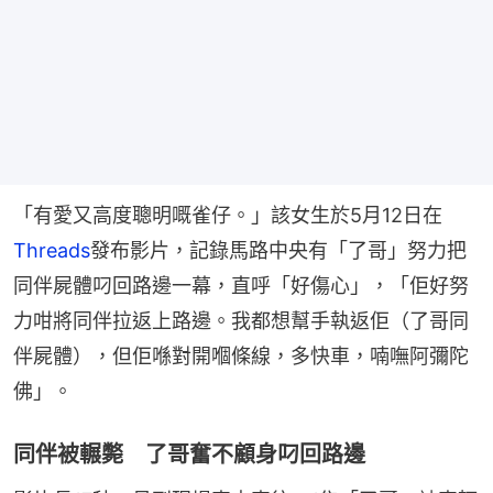
「有愛又高度聰明嘅雀仔。」該女生於5月12日在
Threads
發布影片，記錄馬路中央有「了哥」努力把
同伴屍體叼回路邊一幕，直呼「好傷心」，「佢好努
力咁將同伴拉返上路邊。我都想幫手執返佢（了哥同
伴屍體），但佢喺對開嗰條線，多快車，喃嘸阿彌陀
佛」。
同伴被輾斃 了哥奮不顧身叼回路邊