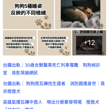
+
12
台鐵出軌｜30歲女獸醫乘死亡列車罹難 狗狗候診
室 背影哭崩網民
台鐵出軌｜ 狗狗爬瓦礫找生還者 消防踢爆身世：竟
非搜救犬
高雄氣爆瓦礫中救人 嗅出分屍案發現場 搜救犬