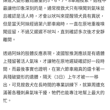
妹進入變形最為嚴重的5、6、7、8車廂搜索，過程中
最讓他印象深刻的是，通常搜救犬只有嗅聞到氣味並
且確認是活人時，才會以吠叫來提醒領犬員有異狀，
但是當天阿妹經過第六節車廂時，一直在原地重複嗅
聞逗留，不過又遲遲不吠叫，直到確認多次後才安靜
離開。
透過阿妹的肢體反應表現，凌國智推測應該是有遺體
上殘留著活人氣味，才讓牠在原地遲疑確認好一段時
間，而最後事實也證明，在第六節車廂真的還卡著一
具殘破變形的遺體，隔天（3日）上午才被一一移
出，可見搜救犬在長時間的專業訓練下，就算周遭充
滿著各種刺鼻氣味干擾，牠們也能專注地幫上最大的
忙。