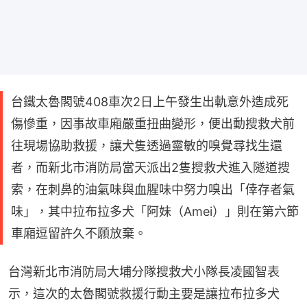
台鐵太魯閣號408車次2日上午發生出軌意外造成死
傷慘重，因事故車廂嚴重扭曲變形，便出動搜救犬前
往現場協助救援，讓犬隻透過靈敏的嗅覺尋找生還
者，而新北市消防局當天派出2隻搜救犬進入隧道搜
索，在刺鼻的油氣味與血腥味中努力嗅出「倖存者氣
味」，其中拉布拉多犬「阿妹（Amei）」則在第六節
車廂逗留許久不願放棄。
台灣新北市消防局大埔分隊搜救犬小隊長凌國智表
示，這次的太魯閣號救援行動主要是讓拉布拉多犬