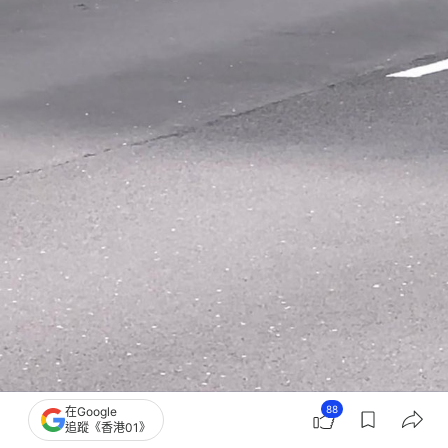
88
在Google
影片震撼網民，不少人感到心酸。（Threads@jj.jjujju）
追蹤《香港01》