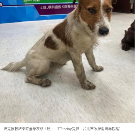
浩克搜救結束時全身灰頭土臉。（ETtoday提供，台北市政府消防局授權）