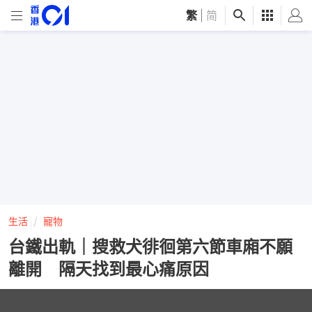
繁
|
简
生活
寵物
台鐵出軌｜搜救犬徘徊第六節車廂不願
離開 隔天找到最心痛原因