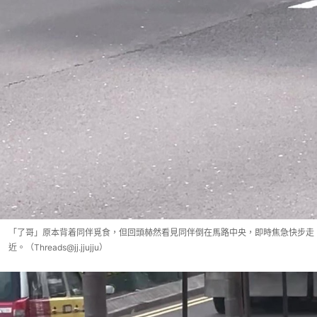
「了哥」原本背着同伴覓食，但回頭赫然看見同伴倒在馬路中央，即時焦急快步走
近。（Threads@jj.jjujju）