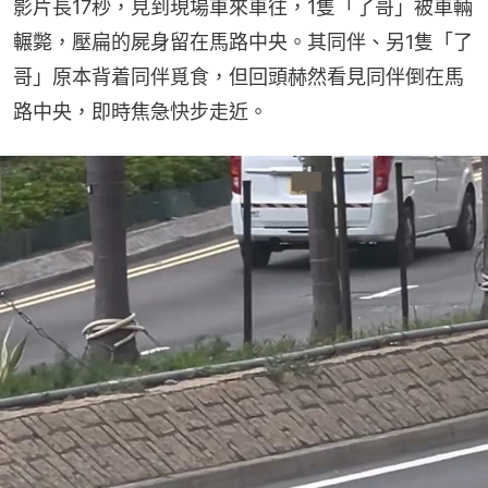
影片長17秒，見到現場車來車往，1隻「了哥」被車輛
輾斃，壓扁的屍身留在馬路中央。其同伴、另1隻「了
哥」原本背着同伴覓食，但回頭赫然看見同伴倒在馬
路中央，即時焦急快步走近。