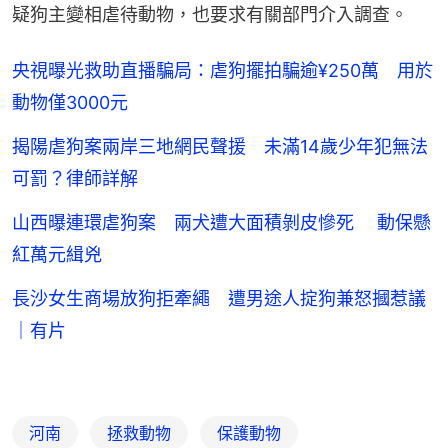
疑狗主變相虐待動物，也要求有關部門介入調查。
央視曝光救助直播騙局：虐狗擺拍騙逾¥250萬 用於
動物僅3000元
揭陽虐狗案兩岸三地網民聲援 未滿14歲少年犯無法
可罰？律師詳解
山西曝連環虐狗案 兩犬遭大面積剝皮慘死 動保懸
紅萬元緝兇
長沙女生商場放狗拒牽繩 遭男途人掟狗兼怒摑惹議
｜有片
河南
拯救動物
保護動物