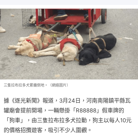
三隻拉布拉多犬累癱倒地。（網絡圖片）
據《逐光新聞》報道，3月24日，河南南陽鎮平縣瓦
罐廟會提前開場，一輛懸掛「R88888」假車牌的
「狗車」，由三隻拉布拉多犬拉動，狗主以每人10元
的價格招攬遊客，吸引不少人圍觀。