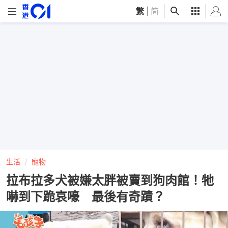
繁
|
简
生活
寵物
拉布拉多犬被嫌太胖被賣到狗肉館！牠
嚇到下跪哀嚎 最後有奇蹟？