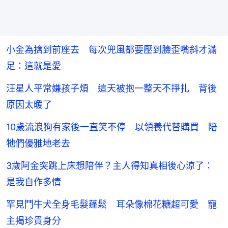
小金為擠到前座去 每次兜風都要壓到臉歪嘴斜才滿
足：這就是愛
汪星人平常嫌孩子煩 這天被抱一整天不掙扎 背後
原因太暖了
10歲流浪狗有家後一直笑不停 以領養代替購買 陪
牠們優雅地老去
3歲阿金突跳上床想陪伴？主人得知真相後心涼了：
是我自作多情
罕見鬥牛犬全身毛髮蓬鬆 耳朵像棉花糖超可愛 寵
主揭珍貴身分