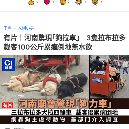
6
0
2
0
9
中國
大國小事
有片｜河南驚現｢狗拉車｣ 3隻拉布拉多
載客100公斤累癱倒地無水飲