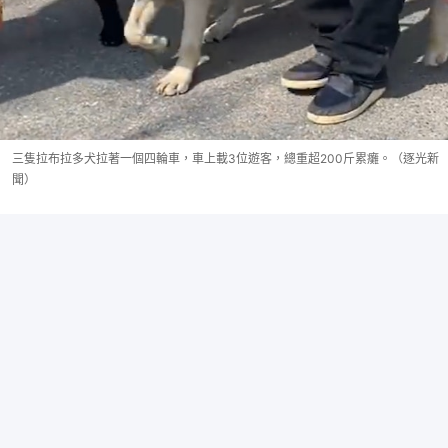
三隻拉布拉多犬拉著一個四輪車，車上載3位遊客，總重超200斤累癱。（逐光新
聞）