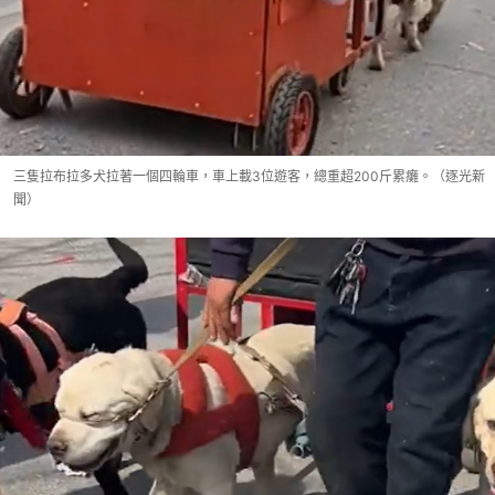
三隻拉布拉多犬拉著一個四輪車，車上載3位遊客，總重超200斤累癱。（逐光新
聞）