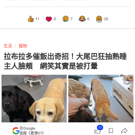
11
0
7
0
25
生活
寵物
拉布拉多催飯出奇招！大尾巴狂抽熟睡
主人臉頰 網笑其實是被打暈
17
在Google
追蹤《香港01》