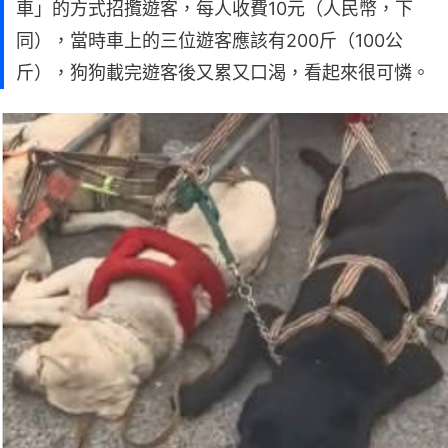
車」的方式招攬遊客，每人收費10元（人民幣，下
同），當時車上的三位遊客應該有200斤（100公
斤），狗狗載完遊客後又累又口渴，看起來很可憐。