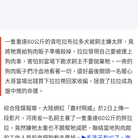
一隻重達60公斤的貪吃拉布拉多犬被飼主嫌太胖，竟
將牠賣給狗肉販子準備殺掉，拉拉發現自己要被運上
狗肉車，害怕到當場下跪求飼主不要拋棄牠，一旁的
狗肉販子們冷血地看著一切，還好最後關頭一名暖心
大哥當場出錢買下拉拉帶回家收編，拯救了拉拉成為
盤中飧的命運。
綜合陸媒報導，大陸網紅「農村啊威」於2日上傳一
段影片，河南省一名飼主養了一隻重達60公斤的胖拉
拉，竟然嫌牠太重也不願幫牠減肥，聯絡當地狗肉館
的工作人員前來把狗載走賣掉。
►毛孩子有IG了，來