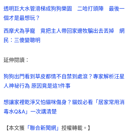
透明巨大水管滑梯成狗狗樂園 二哈打頭陣 最後一
個才是最想玩？
西摩犬為爭寵 竟把主人帶回家邊牧騙出去丟掉 網
民：三傻變聰明
延伸閱讀：
狗狗出門看到草皮都情不自禁到處滾？專家解析汪星
人神祕行為 原因竟是這1件事
想讓家裡乾淨又怕貓咪傷身？貓奴必看「居家常用消
毒水Q&A」一次講清楚
【本文獲
「聯合新聞網」
授權轉載。】