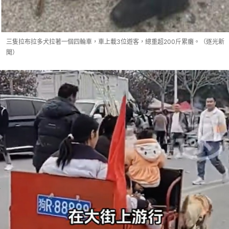
三隻拉布拉多犬拉著一個四輪車，車上載3位遊客，總重超200斤累癱。（逐光新
聞）