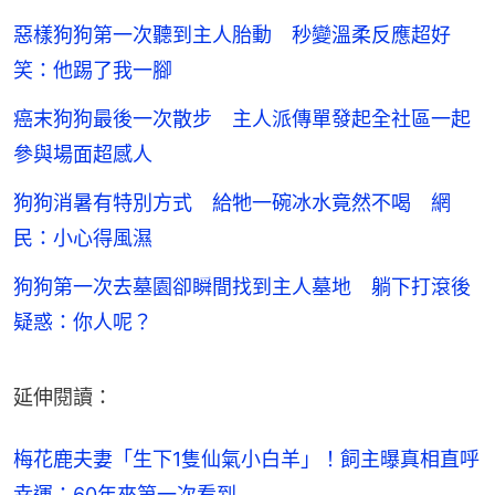
惡樣狗狗第一次聽到主人胎動 秒變溫柔反應超好
笑：他踢了我一腳
癌末狗狗最後一次散步 主人派傳單發起全社區一起
參與場面超感人
狗狗消暑有特別方式 給牠一碗冰水竟然不喝 網
民：小心得風濕
狗狗第一次去墓園卻瞬間找到主人墓地 躺下打滾後
疑惑：你人呢？
延伸閱讀：
梅花鹿夫妻「生下1隻仙氣小白羊」！飼主曝真相直呼
幸運：60年來第一次看到