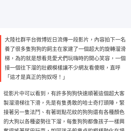
大陸社群平台微博近日流傳一段影片，內容拍下一名
養了很多隻狗狗的飼主在家建了一個超大的旋轉溜滑
梯，為的就是想看見愛犬們玩嗨時的開心笑容，一個
接一個往下溜的壯觀模樣讓不少網友看傻眼，直呼
「這才是真正的狗奴呀！」
從影片中可以看到，有許多狗狗快速順著這個超大客
製溜滑梯往下滑，先是有隻勇敢的哈士奇打頭陣，緊
接著另一隻法鬥、有著斑點花紋的狗狗還有各種顏色
的大狗以各種姿勢往下溜，每隻狗狗都像孩子一樣興
奮得搖著尾巴玩耍，如同孩子般童貞的模樣融化在場