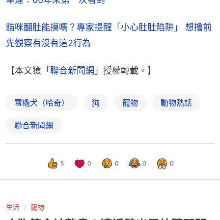
貓咪翻肚能摸嗎？專家提醒「小心肚肚陷阱」 想撸前
先觀察有沒有這2行為
【本文獲
「聯合新聞網」
授權轉載。】
雪橇犬（哈奇）
狗
寵物
動物熱話
聯合新聞網
5
0
0
0
0
生活
寵物