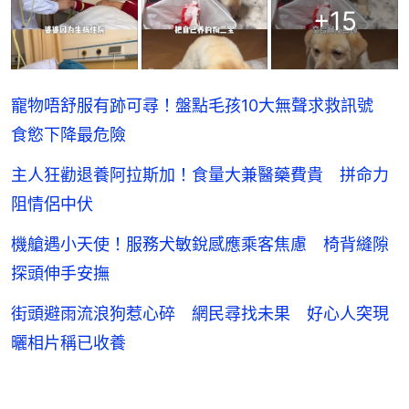
+
15
寵物唔舒服有跡可尋！盤點毛孩10大無聲求救訊號
食慾下降最危險
主人狂勸退養阿拉斯加！食量大兼醫藥費貴 拼命力
阻情侶中伏
機艙遇小天使！服務犬敏銳感應乘客焦慮 椅背縫隙
探頭伸手安撫
街頭避雨流浪狗惹心碎 網民尋找未果 好心人突現
曬相片稱已收養