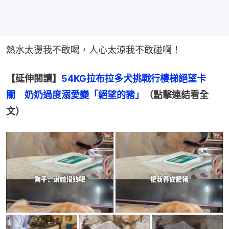
熱水太燙我不敢喝，人心太涼我不敢碰啊！
【延伸閲讀】
54KG拉布拉多犬挑戰行樓梯絕望卡
關　奶奶過度溺愛變「絕望的豬」
（點擊連結看全
文）