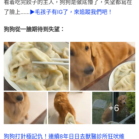
看着吃完餃子的主人，狗狗是徹底懵了，失望都寫在
了臉上……
►毛孩子有IG了，來追蹤我們吧！
狗狗從一臉期待到失望：
+
6
狗狗打針極記仇！連續8年日日去獸醫診所狂吠維