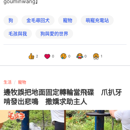
gouminwang】
狗
金毛尋回犬
寵物
萌寵充電站
毛孩與我
狗與愛的世界
2
0
0
0
1
生活
寵物
邊牧誤把地面固定轉輪當飛碟 爪扒牙
啃發出悲鳴 撒嬌求助主人