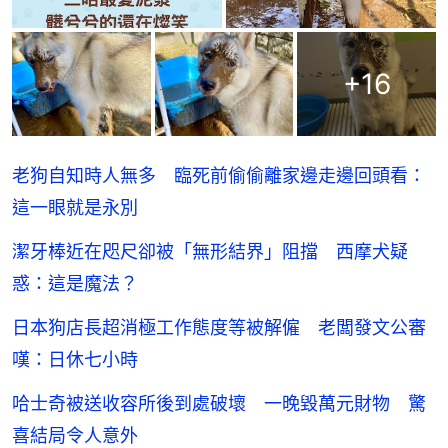
+
16
老狗自知時人無多 臨死前偷偷離家邊走邊回頭看：
這一眼就是永別
潔牙棒近在咫尺卻被「無形結界」阻擋 西摩犬疑
惑：這是魔法？
日本狗店長超消極工作態度等被解僱 老闆發文公審
嘆：日休七小時
哈士奇被送收容所後到處破壞 一晚毀萬元財物 驚
喜結局令人意外