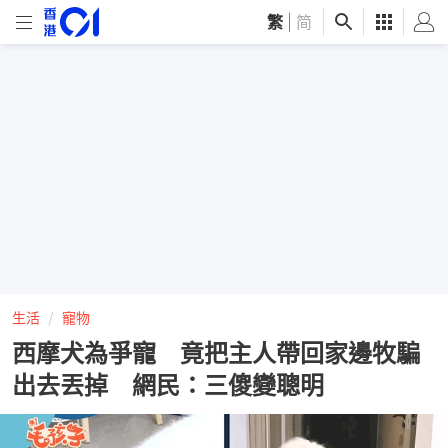
繁
|
简
生活
寵物
西摩犬為爭寵 竟把主人帶回家邊牧騙
出去丟掉 網民：三傻變聰明