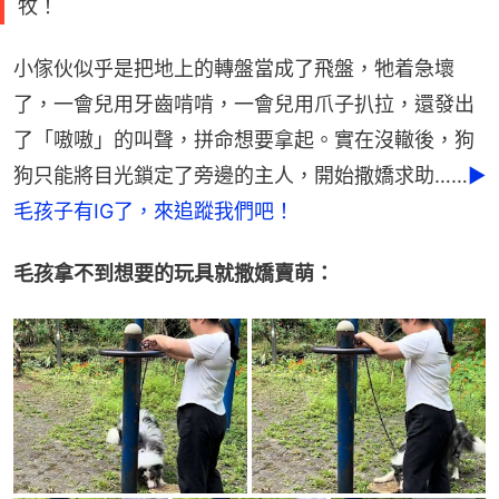
牧！
小傢伙似乎是把地上的轉盤當成了飛盤，牠着急壞
了，一會兒用牙齒啃啃，一會兒用爪子扒拉，還發出
了「嗷嗷」的叫聲，拼命想要拿起。實在沒轍後，狗
狗只能將目光鎖定了旁邊的主人，開始撒嬌求助……
►
毛孩子有IG了，來追蹤我們吧！
毛孩拿不到想要的玩具就撒嬌賣萌：