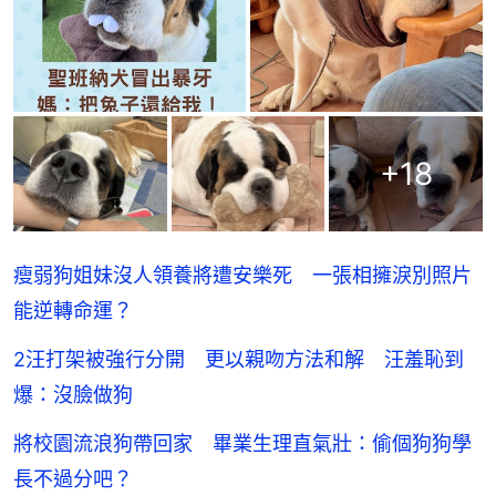
+
18
瘦弱狗姐妹沒人領養將遭安樂死 一張相擁淚別照片
能逆轉命運？
2汪打架被強行分開 更以親吻方法和解 汪羞恥到
爆：沒臉做狗
將校園流浪狗帶回家 畢業生理直氣壯：偷個狗狗學
長不過分吧？