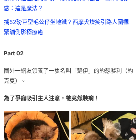
惑：這是魔法？
攜52磅巨型毛公仔坐地鐵？西摩犬燦笑引路人圍觀
緊繃側影極療癒
Part 02
國外一網友領養了一隻名叫「楚伊」的約瑟爹利（約
克夏）。
為了爭寵吸引主人注意，牠竟然裝瘸！