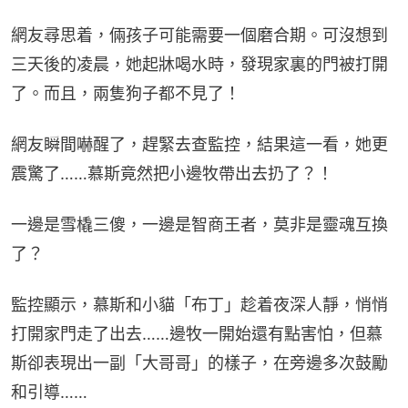
網友尋思着，倆孩子可能需要一個磨合期。可沒想到
三天後的凌晨，她起牀喝水時，發現家裏的門被打開
了。而且，兩隻狗子都不見了！
網友瞬間嚇醒了，趕緊去查監控，結果這一看，她更
震驚了……慕斯竟然把小邊牧帶出去扔了？！
一邊是雪橇三傻，一邊是智商王者，莫非是靈魂互換
了？
監控顯示，慕斯和小貓「布丁」趁着夜深人靜，悄悄
打開家門走了出去……邊牧一開始還有點害怕，但慕
斯卻表現出一副「大哥哥」的樣子，在旁邊多次鼓勵
和引導……