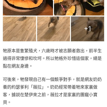
+
1
牠原本是隻繁殖犬，六歲時才被志願者救出，前半生
過得非常悽慘和坎坷。所以牠格外珍惜這個家，總是
黏在網友身邊。
可後來，牠發現自己有一個競爭對手，就是網友奶奶
養的約瑟爹利「薇拉」。奶奶經常帶着牠來家裏做
客，據説在楚伊來之前，薇拉才是家裏的團寵小寶
貝。