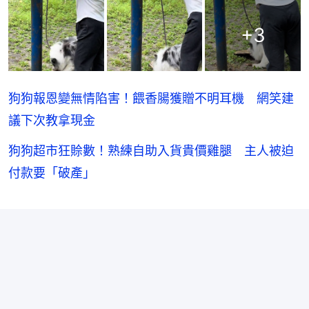
+
3
狗狗報恩變無情陷害！餵香腸獲贈不明耳機 網笑建
議下次教拿現金
狗狗超市狂賒數！熟練自助入貨貴價雞腿 主人被迫
付款要「破產」