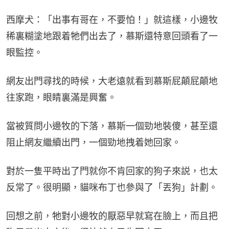
西摩犬：「出事有哥在，不要怕！」就這樣，小邊牧
稀裏糊塗地跟着牠們出去了，慕斯還特意回頭看了一
眼監控。
網友出門尋找的時候，大老遠就看到慕斯屁顛屁顛地
往家跑，眼睛裏滿是興奮。
當被質問小邊牧的下落，慕斯一個勁地裝傻，甚至還
阻止網友繼續出門，一個勁地拽着她回家。
對於一隻平時出了門就你不肯回家的狗子來説，也太
反常了。很明顯，貓咪布丁也參與了「丟狗」計劃。
回想之前，牠對小邊牧的厭惡早就寫在臉上，而且把