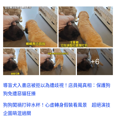
+
6
導盲犬入書店被拒以為遭歧視！店員揭真相：保護狗
狗免遭惡貓狂揍
狗狗闖禍打碎水杯！心虛轉身假裝看風景 超絕演技
企圖萌混過關