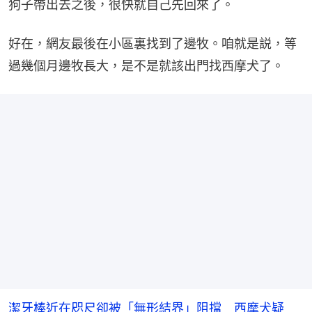
狗子帶出去之後，很快就自己先回來了。
好在，網友最後在小區裏找到了邊牧。咱就是説，等
過幾個月邊牧長大，是不是就該出門找西摩犬了。
潔牙棒近在咫尺卻被「無形結界」阻擋 西摩犬疑