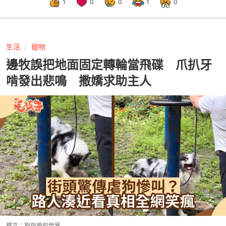
1
0
0
1
0
生活
寵物
邊牧誤把地面固定轉輪當飛碟 爪扒牙
啃發出悲鳴 撒嬌求助主人
撰文：
狗與愛的世界