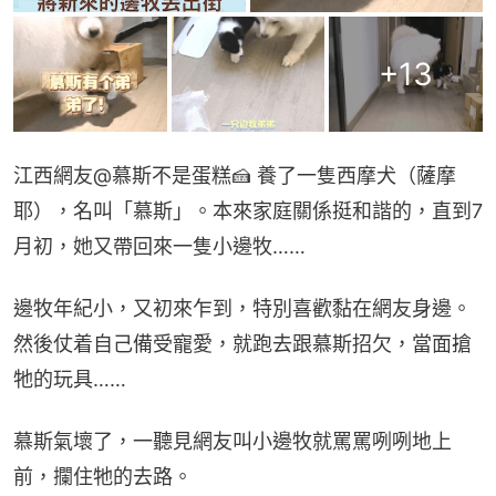
+
13
江西網友@慕斯不是蛋糕🍰 養了一隻西摩犬（薩摩
耶），名叫「慕斯」。本來家庭關係挺和諧的，直到7
月初，她又帶回來一隻小邊牧……
邊牧年紀小，又初來乍到，特別喜歡黏在網友身邊。
然後仗着自己備受寵愛，就跑去跟慕斯招欠，當面搶
牠的玩具……
慕斯氣壞了，一聽見網友叫小邊牧就罵罵咧咧地上
前，攔住牠的去路。