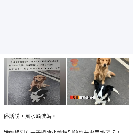
俗話説，風水輪流轉。
誰能想到有一天邊牧也能被別的狗帶出門扔了呢！