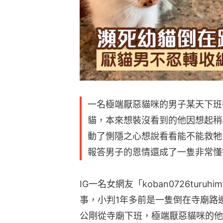
一名極端厭惡貓咪的男子某天下班
貓，本來想裝沒看到的他因想起稍
動了惻隱之心想說看看能不能救牠
報答男子的恩情還成了一隻非常懂
IG一名女網友「koban0726tur
事，小判1年多前是一隻倒在寺廟路
公剛從寺廟下班，極端厭惡貓咪的他