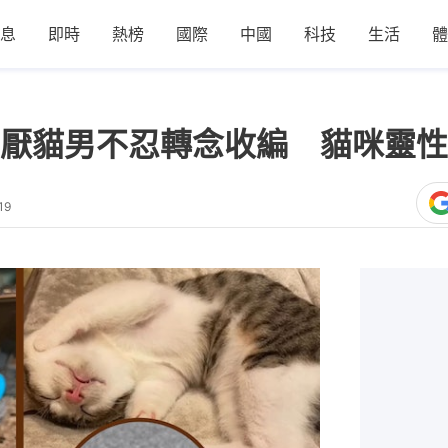
息
即時
熱榜
國際
中國
科技
生活
體
厭貓男不忍轉念收編 貓咪靈性
19