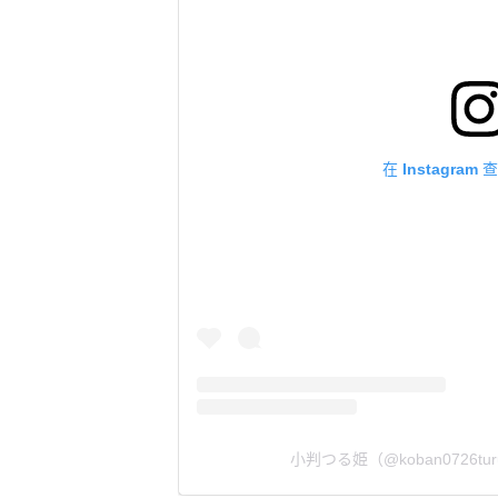
在 Instagra
小判つる姫（@koban0726tu