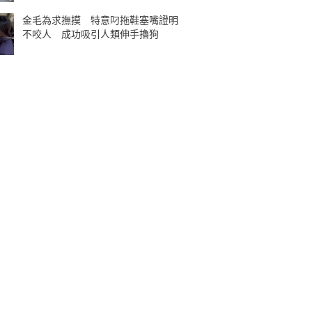
金毛為求撫摸 特意叼拖鞋塞嘴證明
不咬人 成功吸引人類伸手擼狗