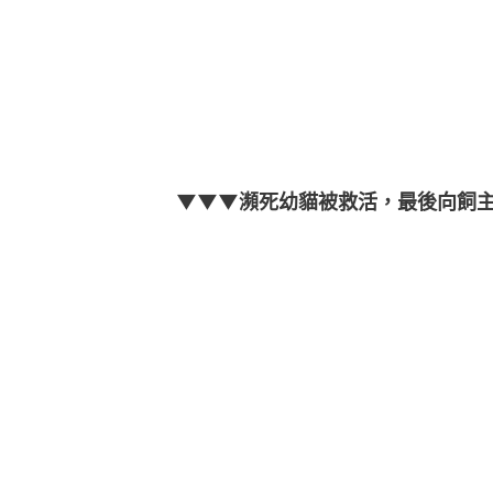
▼▼▼瀕死幼貓被救活，最後向飼