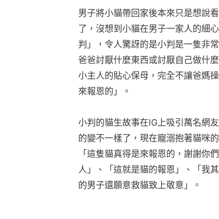
男子將小貓帶回家後本來只是想說看
了，沒想到小貓在男子一家人的細心
判」，令人驚訝的是小判是一隻非常
爸爸討厭什麼東西或討厭自己做什麼
小主人的貼心保母，完全不讓爸媽操
來報恩的」。
小判的貓生故事在IG上吸引萬名網
的變不一樣了，現在寵溺抱著貓咪的
「這隻貓真得是來報恩的，謝謝你們
人」、「這就是貓的報恩」、「我其
的男子還願意救貓致上敬意」。