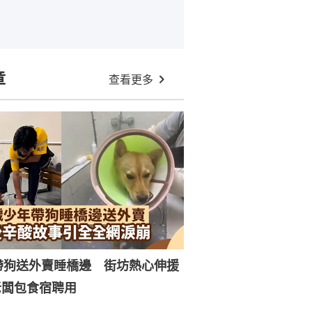
章
查看更多
帶狗送外賣睡橋邊 街坊熱心伸援
老闆包食宿聘用