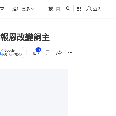
育
經濟
更多
01深圳
繁
觀點
|
简
健康
好食玩飛
登入
女
報恩改變飼主
18
在Google
追蹤《香港01》