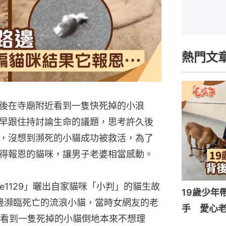
熱門文
後在寺廟附近看到一隻快死掉的小浪
早跟住持討論生命的議題，思考許久後
，沒想到瀕死的小貓成功被救活，為了
得報恩的貓咪，讓男子老婆相當感動。
uhime1129」曬出自家貓咪「小判」的貓生故
19歲少年
邊瀕臨死亡的流浪小貓，當時女網友的老
手 愛心
看到一隻死掉的小貓倒地本來不想理