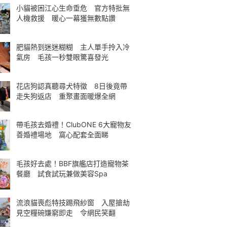
小貓被困江心生命垂危 官方特批無
人機救援 暖心一幕獲無數點讚
肥貓熱到迷迷糊糊 主人單手拎入冷
氣房 毛孩一秒雙眼驚喜發光
花店狗認真聽尋犬特徵 8日後竟帶
走失狗返店 重聚畫面暖爆全網
帶毛孩去婚禮！ClubONE 6大寵物友
善婚禮場地 窩心配套全面睇
毛孩好去處！BBF旗艦店打造寵物茶
餐廳 試食試玩兼做美容Spa
流浪貓喪彪特技踢飛紗窗 入屋搶劫
見空糧碗嫌窮即走 令網民笑翻