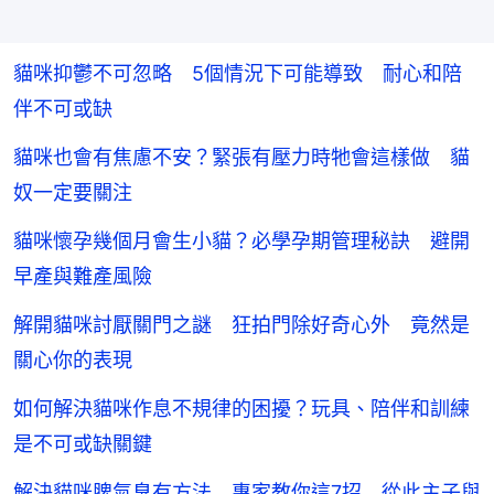
貓咪抑鬱不可忽略 5個情況下可能導致 耐心和陪
伴不可或缺
貓咪也會有焦慮不安？緊張有壓力時牠會這樣做 貓
奴一定要關注
貓咪懷孕幾個月會生小貓？必學孕期管理秘訣 避開
早產與難產風險
解開貓咪討厭關門之謎 狂拍門除好奇心外 竟然是
關心你的表現
如何解決貓咪作息不規律的困擾？玩具、陪伴和訓練
是不可或缺關鍵
解決貓咪脾氣臭有方法 專家教你這7招 從此主子與