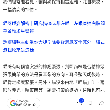
我們經常能看見，貓與狗保持相當距離，兀自梳妝，
一幅清高的神情。
貓咪睡姿解密｜研究指65%貓左睡 左眼直連右腦關
乎啟動求生警報
想讓貓咪主動坐你大腿？除要舒適感安全感外 貓式
邏輯原來是這樣
貓咪有時候會突然的神經緊張，判斷貓咪是否精神緊
張最簡單的方法是看耳朵的方向。耳朵整天朝後時，
貓肯定極度緊張。另外，貓沒來由地「瞄瞄」叫，兩
眼放兇光，咬東西等一副要打架的姿勢，這時也可能
是精神緊張。
24
在Google
追蹤《香港01》