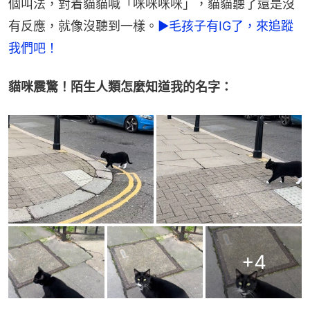
個叫法，對着貓貓喊「咪咪咪咪」，貓貓聽了還是沒
有反應，就像沒聽到一樣。
►毛孩子有IG了，來追蹤
我們吧！
貓咪震驚！陌生人類怎麼知道我的名字：
+
4