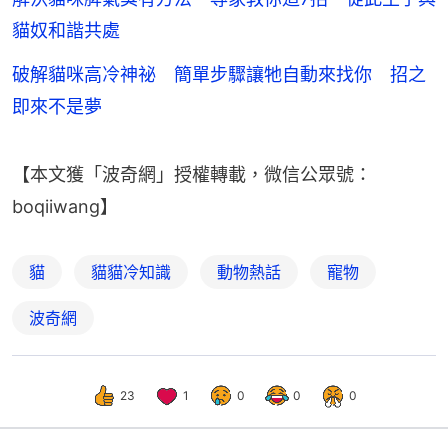
貓奴和諧共處
破解貓咪高冷神祕 簡單步驟讓牠自動來找你 招之
即來不是夢
【本文獲「波奇網」授權轉載，微信公眾號：
boqiiwang】
貓
貓貓冷知識
動物熱話
寵物
波奇網
23
1
0
0
0