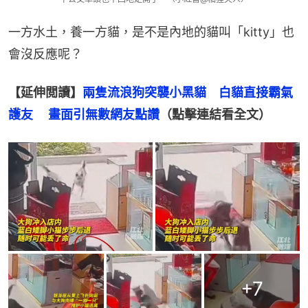
一方水土，養一方貓，是不是內地的貓叫「kitty」也
會沒反應呢？
【延伸閲讀】
兩隻流浪狗突襲小黑貓　白貓直接霸氣
護友 　畫面引無數網友點讚
（點擊連結看全文）
+
7