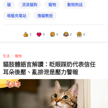
貓
流浪貓狗
寵物
動物熱話
萌寵充電站
擼貓教授
2
0
0
2
0
生活
寵物
貓肢體語言解讀：眨眼踩奶代表信任
耳朵後壓、亂排泄是壓力警報