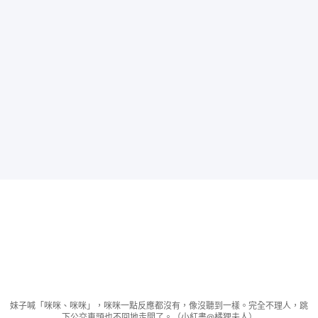
妹子喊「咪咪、咪咪」，咪咪一點反應都沒有，像沒聽到一樣。完全不理人，跳
下公交車頭也不回地走開了。（小紅書@橘狸夫人）