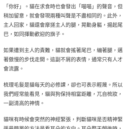
「你好」。貓在求食時也會發出「喵喵」的聲音，但
稍加留意，就會發現兩種叫聲是不盡相同的。此外，
主人回家，貓還會摩搓主人的腿，晃動身軀，揚起尾
巴，如同揮動歡迎的旗子。
如果遭到主人的責難，貓就會搖著尾巴，繃著腿，邁
著傲慢的步伐走開。這副不屑的表情，通常只有人才
會流露。
梳理毛髮是貓每天的必修課，卻也可表示輕蔑。所以
我們經常能看見，貓與狗保持相當距離，兀自梳妝，
一副清高的神情。
貓咪有時候會突然的神經緊張，判斷貓咪是否精神緊
張最簡單的方法是看耳朵的方向。耳朵整天朝後時，