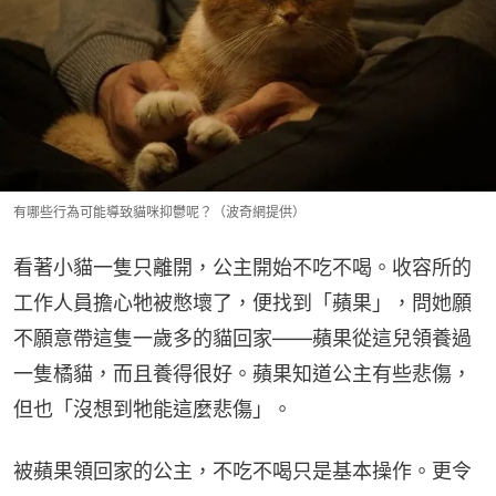
有哪些行為可能導致貓咪抑鬱呢？（波奇網提供）
看著小貓一隻只離開，公主開始不吃不喝。收容所的
工作人員擔心牠被憋壞了，便找到「蘋果」，問她願
不願意帶這隻一歲多的貓回家——蘋果從這兒領養過
一隻橘貓，而且養得很好。蘋果知道公主有些悲傷，
但也「沒想到牠能這麼悲傷」。
被蘋果領回家的公主，不吃不喝只是基本操作。更令