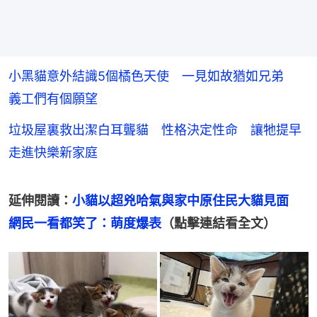
小黑貓意外結識5個橘色天使 一見如故猶如兄弟
義工們有個願望
垃圾屋裏救出潔白耳聾貓 性格決定性命 讓牠提早
走進快樂新家庭
延伸閱讀：
小貓以超兇哈氣與家中原住民大貓見面　
網民一看都笑了：萌度爆表
（點擊連結看全文）