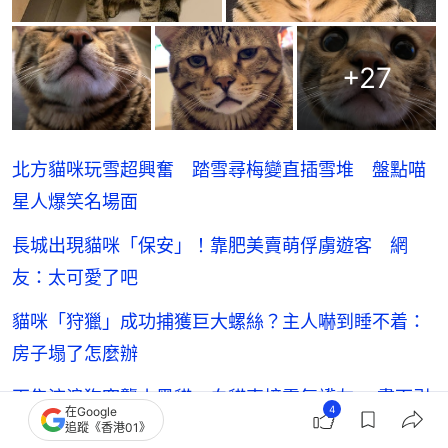
+
27
北方貓咪玩雪超興奮 踏雪尋梅變直插雪堆 盤點喵
星人爆笑名場面
長城出現貓咪「保安」！靠肥美賣萌俘虜遊客 網
友：太可愛了吧
貓咪「狩獵」成功捕獲巨大螺絲？主人嚇到睡不着：
房子塌了怎麼辦
兩隻流浪狗突襲小黑貓 白貓直接霸氣護友 畫面引
4
在Google
無數網友點讚
追蹤《香港01》