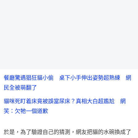
餐廳驚遇猖狂貓小偷 桌下小手伸出姿勢超熟練 網
民全被萌翻了
貓咪死盯着床竟被誤當尿床？真相大白超尷尬 網
笑：欠牠一個道歉
於是，為了驗證自己的猜測，網友把貓的水碗換成了