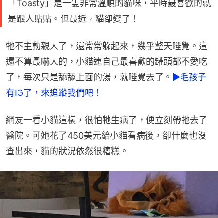
「Toasty」是一隻非常溫順的貓咪，平時最喜歡的就
是跟人貼貼。但最近，貓卻變了！
牠不主動親人了，還常常躲起來，幾乎整天睡覺。這
還不算最嚇人的，小貓連自己最喜歡的罐頭都不愛吃
了，每次只是舔舔上面的湯，就睡覺去了。
►毛孩子
有IG了，來追蹤我們吧！
網友一看小貓這樣，很怕牠生病了，便立刻帶牠去了
醫院。可她花了450美元給小貓看病後，卻什麼也沒
查出來，貓的狀況依然很糟糕。