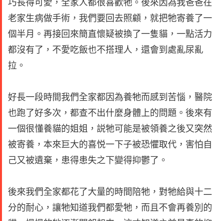
巧長得可愛，全家人都很喜歡牠。後來因為我爸爸在
老家生病做手術，我們要回去照顧，就把牠寄養了一
個半月。再接回來簡直懷疑被換了一隻貓，一點活力
都沒有了，不愛吃飯也不搭理人，還會到處亂尿亂
拉。
好長一段時間我們全家都因為養牠而感到苦惱，醫院
也跑了好多次，都查不出什麼身體上的問題。後來有
一個很懂養貓的姐姐，説牠可能是被領養之後又突然
被寄養，本來巨大的喜悦一下子被恐懼取代，害怕自
己又被遺棄，患得患失之下變得抑鬱了。
後來我們全家都花了大量的時間陪牠，對牠給與十二
分的耐心，讓牠知道我們都愛牠，而且不會再養別的