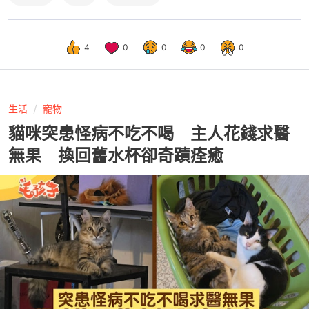
4
0
0
0
0
生活
寵物
貓咪突患怪病不吃不喝 主人花錢求醫
無果 換回舊水杯卻奇蹟痊癒