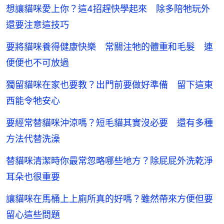
想讓貓咪愛上你？這4招趕快學起來 除多陪牠玩外
還要注意這技巧
要將貓咪養得健康快樂 常關注牠的體重和毛髮 連
便便也不可放過
獨留貓咪在家也要教？出門前要做好準備 留下這東
西能令牠安心
要經常替貓咪沖涼嗎？短毛貓其實沒必要 還有多種
方法代替洗澡
替貓咪清潔時你最常忽略哪些地方？除屁屁外洗乾淨
耳朵也很重要
讓貓咪在馬桶上上廁所真的好嗎？雖然帶來方便但要
留心這些問題