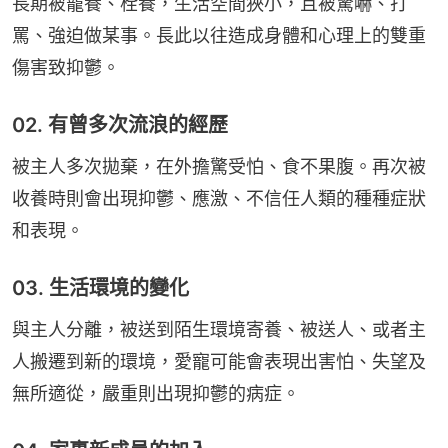
長期被籠養、栓養，生活空間狹小，且被驚嚇、打
罵、強迫做某事。長此以往造成身體和心理上的雙重
傷害致抑鬱。
02. 有曾多次流浪的經歷
被主人多次拋棄，在外擔驚受怕、食不果腹。再次被
收養時則會出現抑鬱、應激、不信任人類的種種症狀
和表現。
03. 生活環境的變化
與主人分離，被送到陌生環境寄養、被送人、或者主
人搬遷到新的環境，愛寵可能會表現出害怕、失望及
無所適從，嚴重則出現抑鬱的病症。