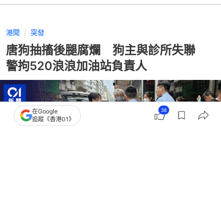
港聞
突發
唐狗抽搐後腿腐爛 狗主與診所失聯
警拘520浪浪加油站負責人
38
在Google
追蹤《香港01》
撰文：
凌逸德
出版：
2026-06-10 15:46
更新：
2026-06-10 23:54