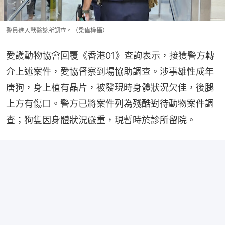
警員進入獸醫診所調查。（梁偉權攝）
愛護動物協會回覆《香港01》查詢表示，接獲警方轉
介上述案件，愛協督察到場協助調查。涉事雄性成年
唐狗，身上植有晶片，被發現時身體狀況欠佳，後腿
上方有傷口。警方已將案件列為殘酷對待動物案件調
查；狗隻因身體狀況嚴重，現暫時於診所留院。