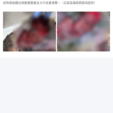
該狗兩後腿出現嚴重壓瘡及大片皮膚潰爛。（北區區議員劉鎮海提供）