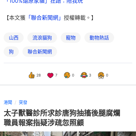
「100%還原家貓」狂蹭：陪我玩
【本文獲
「聯合新聞網」
授權轉載。】
山西
流浪貓狗
寵物
動物熱話
狗
聯合新聞網
28
7
0
3
0
港聞
突發
太子獸醫診所求診唐狗抽搐後腿腐爛
職員報案指疑涉疏忽照顧