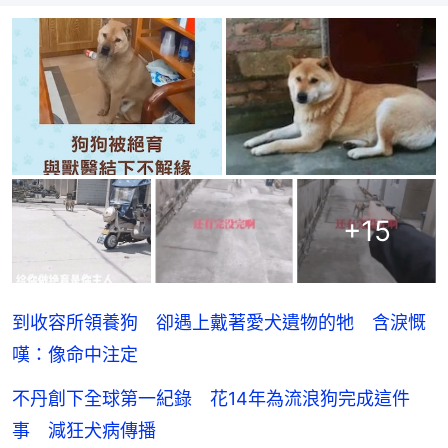
+
15
到收容所領養狗 卻遇上戴著愛犬遺物的牠 含淚慨
嘆：像命中注定
不丹創下全球第一紀錄 花14年為流浪狗完成這件
事 減狂犬病傳播