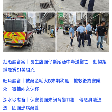
紅磡虐畜案｜長生店貓仔斷尾疑中毒送醫亡 動物組
織懸賞$1萬緝兇
旺角虐畜｜被棄金毛犬B末期狗瘟 搶救後終安樂
死 被捕兩女保釋
深水埗虐畜｜保安養貓未絕育變11隻 傳惡臭遭迫
遷 因貓患病棄養