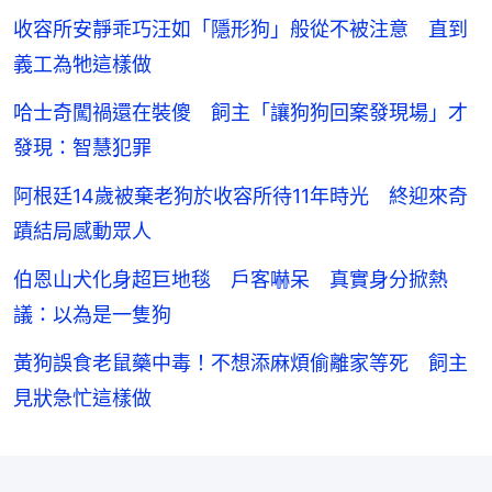
收容所安靜乖巧汪如「隱形狗」般從不被注意 直到
義工為牠這樣做
哈士奇闖禍還在裝傻 飼主「讓狗狗回案發現場」才
發現：智慧犯罪
阿根廷14歲被棄老狗於收容所待11年時光 終迎來奇
蹟結局感動眾人
伯恩山犬化身超巨地毯 戶客嚇呆 真實身分掀熱
議：以為是一隻狗
黃狗誤食老鼠藥中毒！不想添麻煩偷離家等死 飼主
見狀急忙這樣做