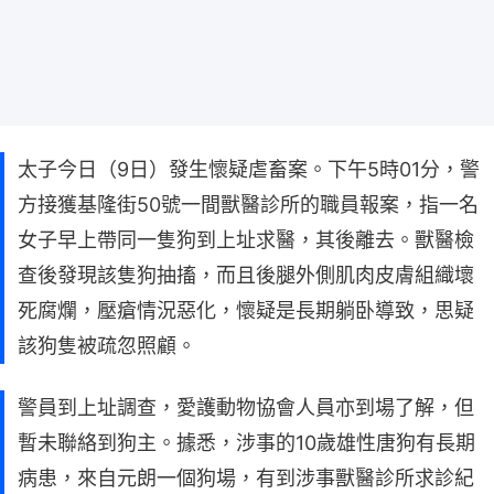
太子今日（9日）發生懷疑虐畜案。下午5時01分，警
方接獲基隆街50號一間獸醫診所的職員報案，指一名
女子早上帶同一隻狗到上址求醫，其後離去。獸醫檢
查後發現該隻狗抽搐，而且後腿外側肌肉皮膚組織壞
死腐爛，壓瘡情況惡化，懷疑是長期躺卧導致，思疑
該狗隻被疏忽照顧。
警員到上址調查，愛護動物協會人員亦到場了解，但
暫未聯絡到狗主。據悉，涉事的10歲雄性唐狗有長期
病患，來自元朗一個狗場，有到涉事獸醫診所求診紀