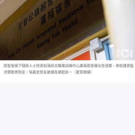
匡智會旗下殘疾人士院舍松嶺綜合職業訓練中心廣福宿舍爆出性侵案，男助理舍監
涉猥褻男院友、強姦女院友被捕及被起訴。（夏家朗攝）