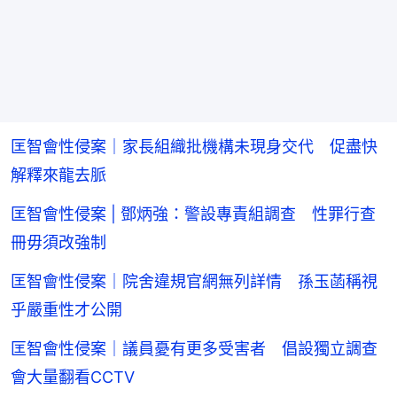
匡智會性侵案｜家長組織批機構未現身交代 促盡快
解釋來龍去脈
匡智會性侵案 | 鄧炳強：警設專責組調查 性罪行查
冊毋須改強制
匡智會性侵案｜院舍違規官網無列詳情 孫玉菡稱視
乎嚴重性才公開
匡智會性侵案｜議員憂有更多受害者 倡設獨立調查
會大量翻看CCTV