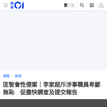
繁
|
简
港聞
政情
匡智會性侵案｜李家超斥涉事職員卑鄙
無恥 促盡快調查及提交報告