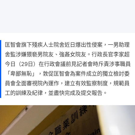
匡智會旗下殘疾人士院舍近日爆出性侵案，一男助理
舍監涉嫌猥褻男院友、強姦女院友。行政長官李家超
今日（29日）在行政會議前見記者會時斥責涉事職員
「卑鄙無恥」，敦促匡智會為案件成立的獨立檢討委
員會全面審視院內運作，建立有效監察制度，規範員
工的訓練及紀律，並盡快完成及提交報告。