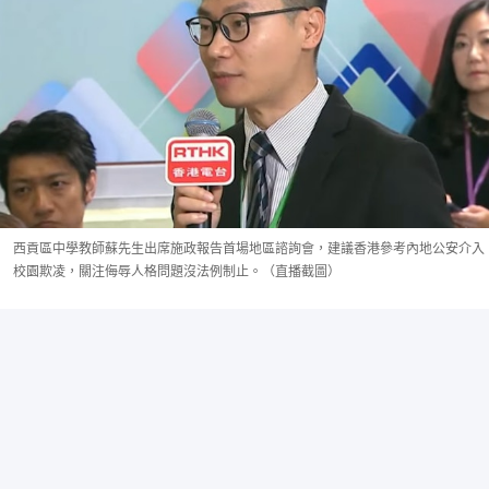
西貢區中學教師蘇先生出席施政報告首場地區諮詢會，建議香港參考內地公安介入
校園欺凌，關注侮辱人格問題沒法例制止。（直播截圖）