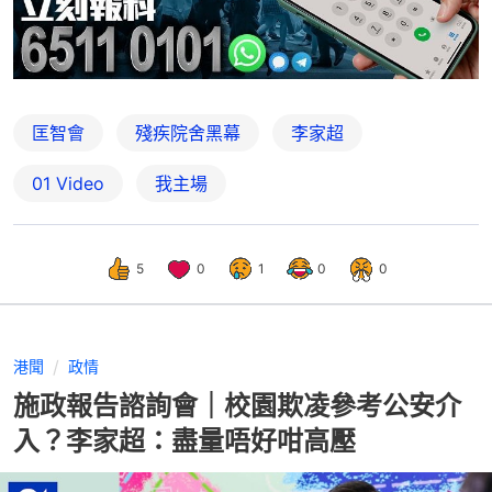
匡智會
殘疾院舍黑幕
李家超
01 Video
我主場
5
0
1
0
0
港聞
政情
施政報告諮詢會｜校園欺凌參考公安介
入？李家超：盡量唔好咁高壓