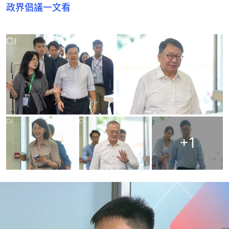
政界倡議一文看
+
1