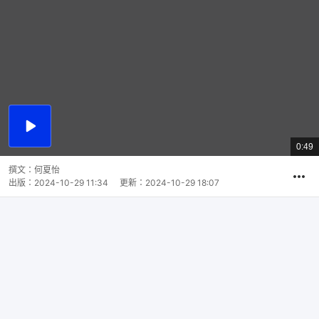
播
放
0:49
總
影
共
片
時
撰文：
何夏怡
間
出版：
2024-10-29 11:34
更新：
2024-10-29 18:07