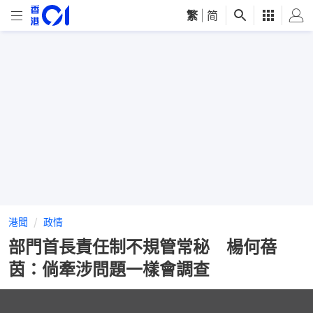
繁
|
简
港聞
政情
部門首長責任制不規管常秘 楊何蓓
茵：倘牽涉問題一樣會調查