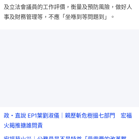
及立法會議員的工作評價，衡量及預防風險，做好人
事及財務管理等，不應「坐喺到等問題到」。
政・直說 EP1葉劉淑儀｜親歷斬危樹搵七部門 宏福
火揭推搪誰問責