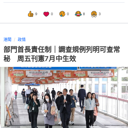
9
0
0
8
3
港聞
政情
部門首長責任制｜調查規例列明可查常
秘 周五刊憲7月中生效