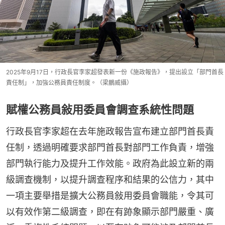
2025年9月17日，行政長官李家超發表新一份《施政報告》，提出設立「部門首長
責任制」，加強公務員責任制度。（梁鵬威攝）
賦權公務員敍用委員會調查系統性問題
行政長官李家超在去年施政報告宣布建立部門首長責
任制，透過明確要求部門首長對部門工作負責，增強
部門執行能力及提升工作效能。政府為此設立新的兩
級調查機制，以提升調查程序和結果的公信力，其中
一項主要舉措是擴大公務員敍用委員會職能，令其可
以有效作第二級調查，即在有跡象顯示部門嚴重、廣