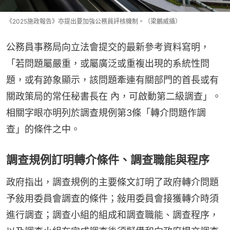
《2025施政報告》亦提出要加強公務員評核機制。（梁鵬威攝）
公務員事務局向立法會提交的最新參考資料寫明，
「若問題屬嚴重，或屬廣泛或重複出現的系統性問
題，或有跡象顯示，該問題牽連有關部門的首長或有
關政策局的常任秘書長在 內，可啟動第二級調查」。
相關字眼亦明列於調查規例第3條「轉介問題作調
查」的條件之中。
調查規例訂明轉介條件、調查職能與程序
政府指出，調查規例的主要條文訂明了政府轉介問題
予敍用委員會調查的條件；敍用委員會接獲轉介時須
進行調查；調查小組的組成和調查職能、調查程序，