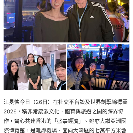
江旻憓今日（26日）在社交平台談及世界劍擊錦標賽
2026，稱非常感激文化、體育與旅遊之間的跨界協
作，齊心共建香港的「盛事經濟」。她亦大讚亞洲國
際博覽館，是毗鄰機場、面向大灣區的七萬平方米會