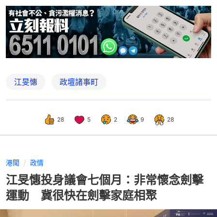
江旻憓
政壇諸事町
28
5
2
9
28
港聞
政情
江旻憓投身議會七個月：非常懷念劍擊
運動 冀很快在劍擊家庭相聚