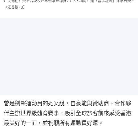
江旻憓在社交平台談及世界劍擊錦標賽2026，稱對共建「盛事經濟」深感自豪。
（江旻憓FB）
曾是劍擊運動員的她又說，自豪能與贊助商、合作夥
伴主辦世界級體育賽事，吸引全球旅客前來感受香港
最美好的一面，並祝願所有運動員好運。