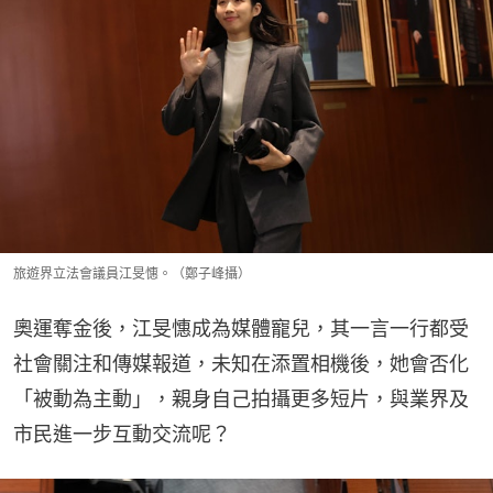
旅遊界立法會議員江旻憓。（鄭子峰攝）
奧運奪金後，江旻憓成為媒體寵兒，其一言一行都受
社會關注和傳媒報道，未知在添置相機後，她會否化
「被動為主動」，親身自己拍攝更多短片，與業界及
市民進一步互動交流呢？