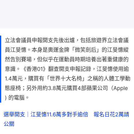
立法會議員申報開支先後出爐，包括旅遊界立法會議
員江旻憓。本身是奧運金牌「微笑劍后」的江旻憓縱
然告別賽場，但似乎在運動員時期培養出著重健康的
意識。《香港01》翻查開支申報記錄，江旻憓使用逾
1.4萬元，購買有「世界十大名椅」之稱的人體工學動
態座椅；另外用約3.8萬元購買4部蘋果公司（Apple
) 的電腦。
選舉開支｜江旻憓11.6萬多對手逾倍 報名日花2萬請
公關