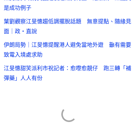
是成功例子
葉劉觀察江旻憓趨低調擺脫話題 無意提點、隨緣見
面｜政・直說
伊朗局勢｜江旻憓提醒港人避免當地外遊 籲有需要
致電入境處求助
江旻憓甜笑派利市祝記者：愈嚟愈靚仔 跑三轉「補
彈藥」人人有份