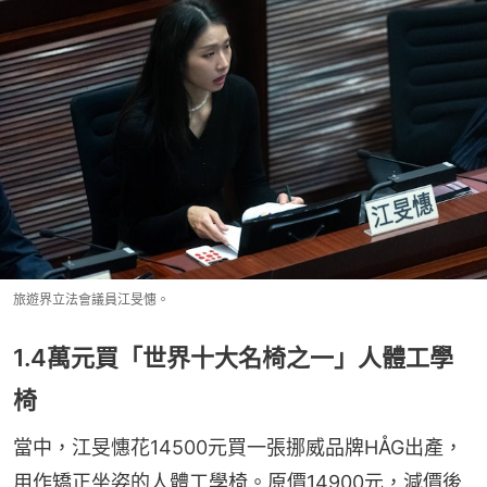
旅遊界立法會議員江旻憓。
1.4萬元買「世界十大名椅之一」人體工學
椅
當中，江旻憓花14500元買一張挪威品牌HÅG出產，
用作矯正坐姿的人體工學椅。原價14900元，減價後