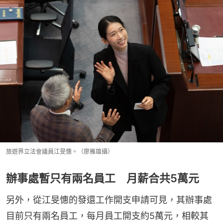
旅遊界立法會議員江旻憓。（廖雁雄攝）
辦事處暫只有兩名員工 月薪合共5萬元
另外，從江旻憓的發還工作開支申請可見，其辦事處
目前只有兩名員工，每月員工開支約5萬元，相較其