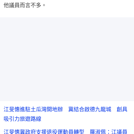
他議員而言不多。
江旻憓進駐土瓜灣開地辦 冀結合啟德九龍城 創具
吸引力旅遊路線
江旻憓冀政府支援退役運動員轉型 羅淑佩：江議員