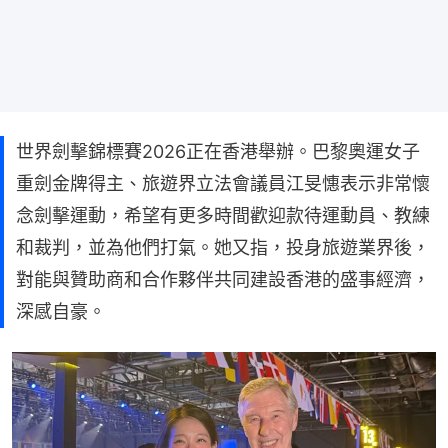
世界劍擊錦標賽2026正在香港舉辦。巴黎奧運女子
重劍金牌得主、旅遊界立法會議員江旻憓表示非常懷
念劍擊運動，希望有更多時間歡迎款待運動員、教練
和裁判，並為他們打氣。她又指，投身旅遊業界後，
對能與贊助商和合作夥伴共同建設香港的盛事經濟，
深感自豪。