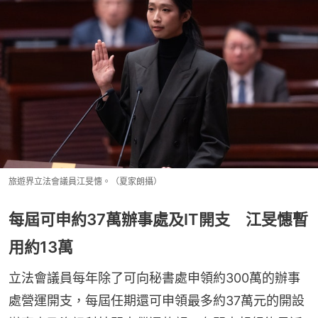
旅遊界立法會議員江旻憓。（夏家朗攝）
每屆可申約37萬辦事處及IT開支 江旻憓暫
用約13萬
立法會議員每年除了可向秘書處申領約300萬的辦事
處營運開支，每屆任期還可申領最多約37萬元的開設