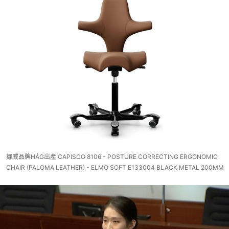
挪威品牌HÅG出產 CAPISCO 8106 - POSTURE CORRECTING ERGONOMIC
CHAIR (PALOMA LEATHER) - ELMO SOFT E133004 BLACK METAL 200MM