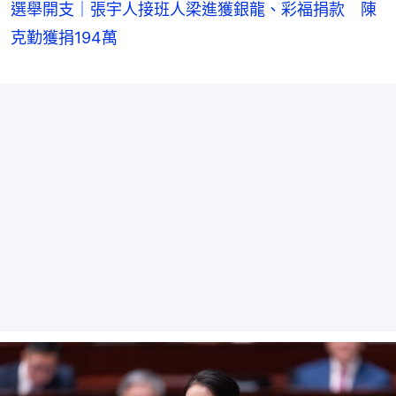
選舉開支｜張宇人接班人梁進獲銀龍、彩福捐款 陳
克勤獲捐194萬