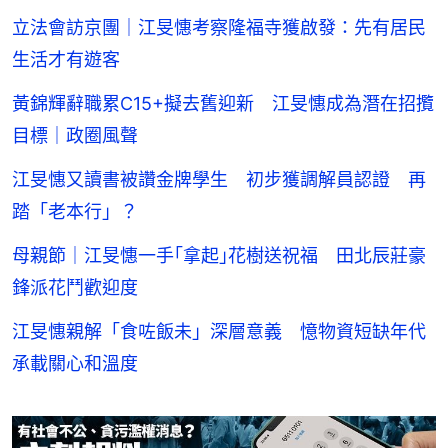
立法會訪京團｜江旻憓考察隆福寺獲啟發：先有居民
生活才有遊客
黃錦輝辭職累C15+擬去舊迎新 江旻憓成為潛在招攬
目標｜政圈風聲
江旻憓又讀書被讚金牌學生 初步獲調解員認證 再
踏「老本行」？
母親節｜江旻憓一手｢拿起｣花樹送祝福 田北辰莊豪
鋒派花鬥歡迎度
江旻憓親解「食咗飯未」深層意義 憶物資短缺年代
承載關心和溫度