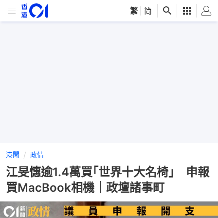
繁
|
简
港聞
政情
江旻憓逾1.4萬買｢世界十大名椅｣ 申報
買MacBook相機｜政壇諸事町