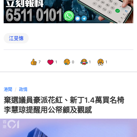
江旻憓
7
1
0
1
1
港聞
政情
棄選議員豪派花紅、新丁1.4萬買名椅
李慧琼提醒用公帑顧及觀感