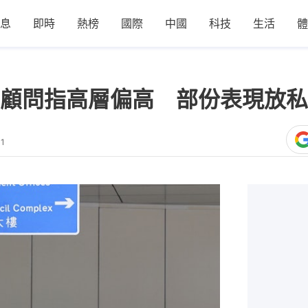
息
即時
熱榜
國際
中國
科技
生活
體
顧問指高層偏高 部份表現放私
41