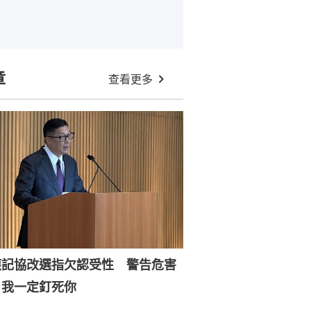
章
查看更多
應記協改選指欠認受性 警告危害
：我一定釘死你