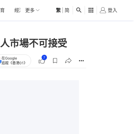
育
經濟
更多
01深圳
繁
觀點
|
简
健康
好食玩飛
登入
女
人市場不可接受
7
在Google
追蹤《香港01》