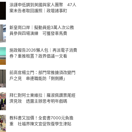
涂謹申低調到英國與家人團聚 47人
案未告者取回護照｜政壇諸事町
新皇崗口岸｜擬動員逾3萬人次公務
員參與四場演練 可獲發車馬費
施政報告2026懶人包｜再派電子消費
券？重推租置？政界倡議一文看
前高官楊立門：部門常推搪須改變門
戶之見 串連職能防「側側膊」
拜仁對阿士東維拉｜羅淑佩讚票尾經
濟見效 透露主辦思考明年戲碼
教科書又加價！全套書7000元負擔
重 社福界陳文宜促恢復學生津貼