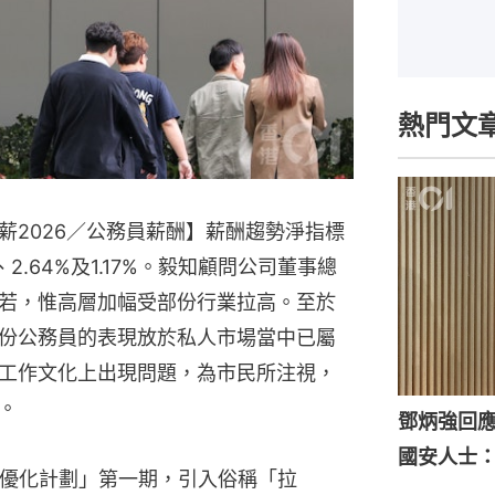
熱門文
薪2026／公務員薪酬】薪酬趨勢淨指標
2.64%及1.17%。毅知顧問公司董事總
若，惟高層加幅受部份行業拉高。至於
份公務員的表現放於私人市場當中已屬
工作文化上出現問題，為市民所注視，
。
鄧炳強回
國安人士
核優化計劃」第一期，引入俗稱「拉