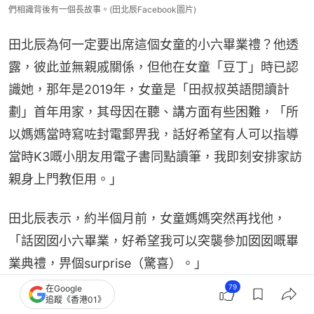
們相識背後有一個長故事。(田北辰Facebook圖片)
田北辰為何一定要出席這個女童的小六畢業禮？他透
露，彼此並無親戚關係，但他在女童「豆丁」時已認
識她，那年是2019年，女童是「田叔叔英語閱讀計
劃」首年用家，其母因在聽、講方面有些困難，「所
以媽媽當時寫咗封電郵畀我，話好希望有人可以指導
當時K3嘅小朋友用電子書同點讀筆，我即刻安排家訪
親身上門教佢用。」
田北辰表示，約半個月前，女童媽媽突然再找他，
「話囡囡小六畢業，好希望我可以突襲參加囡囡嘅畢
業典禮，畀個surprise（驚喜）。」
79
在Google
追蹤《香港01》
他聽聞女童在英文科表現好，特別開心，因為「田叔