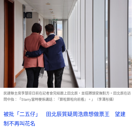
民建聯主席李慧琼日前在記者會完結跟上田北辰，並搭膊頭安撫對方。田北辰在訪
問中指：「Starry當時梗係講話：『算啦算啦向前看』。」（李澤彤攝）
被批「二五仔」 田北辰質疑周浩鼎想做票王 望建
制不再叫花名