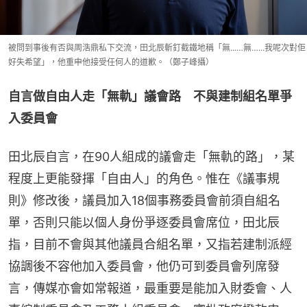
被問到事後有否與周浩鼎私下交流，田北辰斬釘截鐵地稱「無...…無…...我呢次對佢
好失希望」，他重申他接受任何人的道歉。（鄭子峰攝）
自言做自由人走「無軌」議會路　不與建制組名單爭
入委員會
田北辰自言，在90人組成的議會走「無軌的路」，某
程度上更能發揮「自由人」的角色。惟在《議事規
則》修改後，議員加入18個事務委員會前須自組名
單，否則只能以個人身份爭逐委員會席位，田北辰
指，目前不會與其他議員合組名單，又指若建制派經
協調後不容他加入委員會，他仍可到委員會列席發
言，傳媒亦會如常報道，最重要是能加入財委會、人