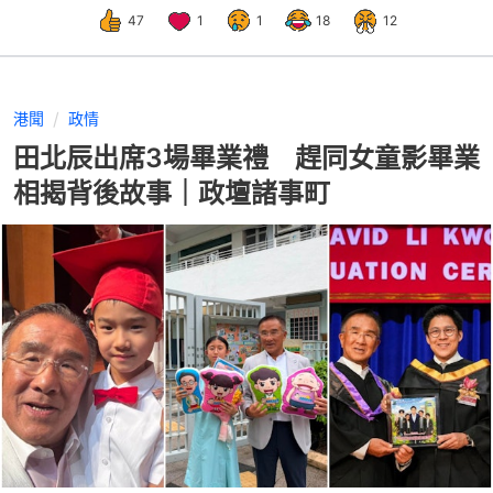
47
1
1
18
12
港聞
政情
田北辰出席3場畢業禮 趕同女童影畢業
相揭背後故事｜政壇諸事町