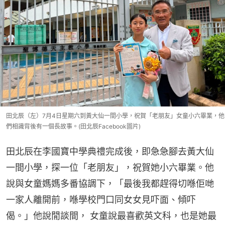
田北辰（左）7月4日星期六到黃大仙一間小學，祝賀「老朋友」女童小六畢業，他
們相識背後有一個長故事。(田北辰Facebook圖片)
田北辰在李國寶中學典禮完成後，即急急腳去黃大仙
一間小學，探一位「老朋友」，祝賀她小六畢業。他
說與女童媽媽多番協調下，「最後我都趕得切喺佢哋
一家人離開前，喺學校門口同女女見吓面、傾吓
偈。」他說閒談間， 女童說最喜歡英文科，也是她最