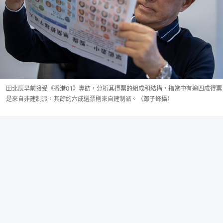
田北辰早前接受《香港01》專訪，分析其得票的組成和結構，指當中有逾四成得票
是來自非建制派，其餘約六成選票則來自建制派。（鄭子峰攝）