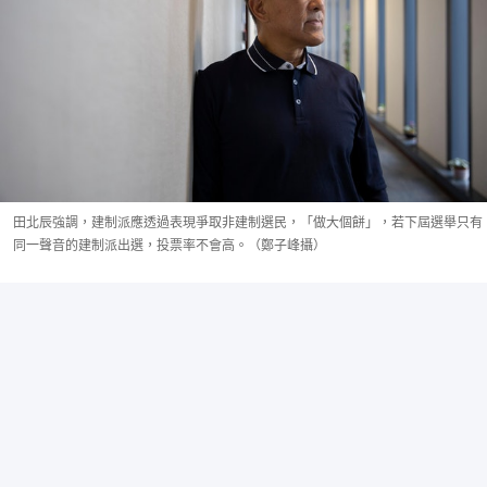
田北辰強調，建制派應透過表現爭取非建制選民，「做大個餅」，若下屆選舉只有
同一聲音的建制派出選，投票率不會高。（鄭子峰攝）