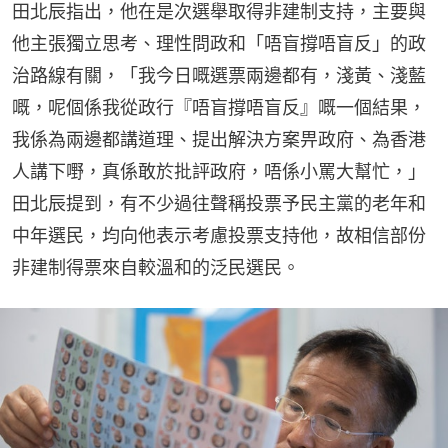
田北辰指出，他在是次選舉取得非建制支持，主要與
他主張獨立思考、理性問政和「唔盲撐唔盲反」的政
治路線有關，「我今日嘅選票兩邊都有，淺黃、淺藍
嘅，呢個係我從政行『唔盲撐唔盲反』嘅一個結果，
我係為兩邊都講道理、提出解決方案畀政府、為香港
人講下嘢，真係敢於批評政府，唔係小罵大幫忙，」
田北辰提到，有不少過往聲稱投票予民主黨的老年和
中年選民，均向他表示考慮投票支持他，故相信部份
非建制得票來自較溫和的泛民選民。