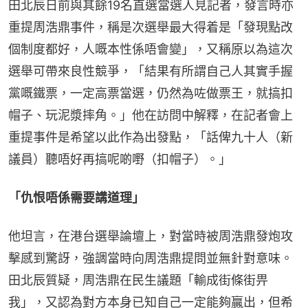
田北辰日前與其餘19名直選當選人見記者，發言時亦
重提周浩鼎事件，稱是次選舉最大得着是「發現點改
個制度都好，人嘅本性係唔會變」，又稱原以為這次
選舉可帶來良性競爭，「結果有所謂自己人其實手握
黨嘅鐵票，一定高票當選，仍然為咗做票王，就搞扣
帽子、玩泥漿摔角。」他在訪問中解釋，在記者會上
重提事件是希望以此作為出發點，「話俾九十人（新
議員）聽唔好再搞呢啲嘢（扣帽子）。」
「仇恨唔係需要講道理」
他坦言，在港台選舉論壇上，對當時被周浩鼎發炮攻
擊感到驚訝，強調當時向周浩鼎提問並無針對意味。
田北辰質疑，周浩鼎在民生議題「輸成街條街畀
我」，又認為對方本身已知自己一定能夠贏出，但希