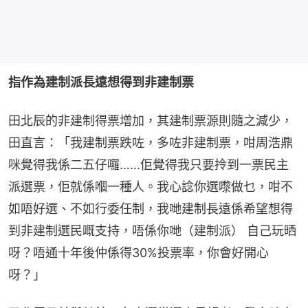
指作為建制派長遠想得到非建制票
田北辰的非建制得票增加，其建制票源則隨之減少，
田直言：「我建制票跌咗，多咗非建制票，咁周浩鼎
咪覺得我係二五仔囉…...佢覺得我只要拎到一票民主
派選票，佢就係嗰一種人。我心諗你選嚟做乜，咁不
如唔好選、不如行委任制，我哋建制長遠係希望想得
到非建制選民嘅支持，唔係你哋（建制派） 自己玩晒
呀？唔通十年後仲係得30%投票率，你會好開心
呀？」