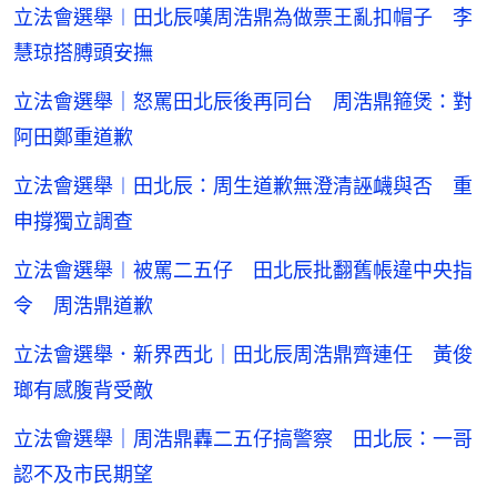
立法會選舉︱田北辰嘆周浩鼎為做票王亂扣帽子 李
慧琼搭膊頭安撫
立法會選舉｜怒罵田北辰後再同台 周浩鼎箍煲：對
阿田鄭重道歉
立法會選舉︱田北辰：周生道歉無澄清誣衊與否 重
申撐獨立調查
立法會選舉︱被罵二五仔 田北辰批翻舊帳違中央指
令 周浩鼎道歉
立法會選舉．新界西北｜田北辰周浩鼎齊連任 黃俊
瑯有感腹背受敵
立法會選舉｜周浩鼎轟二五仔搞警察 田北辰：一哥
認不及市民期望