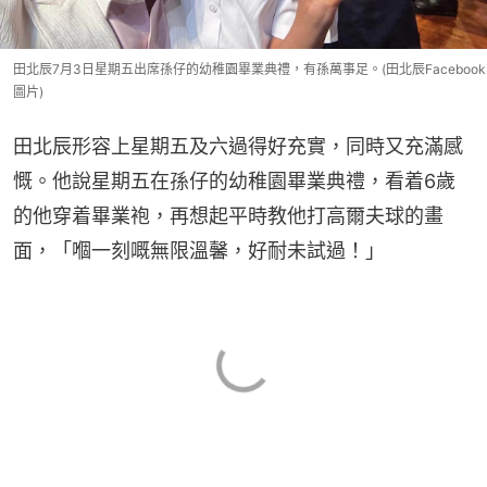
田北辰7月3日星期五出席孫仔的幼稚園畢業典禮，有孫萬事足。(田北辰Facebook
圖片)
田北辰形容上星期五及六過得好充實，同時又充滿感
慨。他說星期五在孫仔的幼稚園畢業典禮，看着6歲
的他穿着畢業袍，再想起平時教他打高爾夫球的畫
面，「嗰一刻嘅無限溫馨，好耐未試過！」