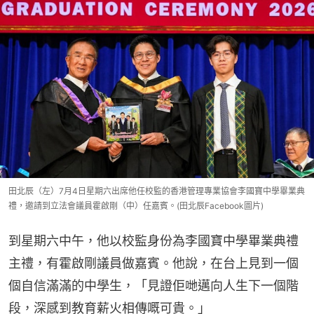
田北辰（左）7月4日星期六出席他任校監的香港管理專業協會李國寶中學畢業典
禮，邀請到立法會議員霍啟剛（中）任嘉賓。(田北辰Facebook圖片)
到星期六中午，他以校監身份為李國寶中學畢業典禮
主禮，有霍啟剛議員做嘉賓。他說，在台上見到一個
個自信滿滿的中學生，「見證佢哋邁向人生下一個階
段，深感到教育薪火相傳嘅可貴。」