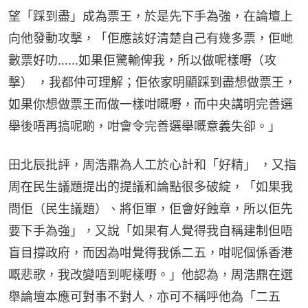
望「踩到盡」成為票王，於是先下手為強，在論壇上
向他發動攻擊，「佢應該好清楚自己有幾多票，佢哋
數票好叻…...如果佢驚輸俾我，所以做呢樣嘢（攻
擊） ，我都仲可理解；佢依家明顯踩到盡想做票王，
如果你想做票王而做一樣咁嘅嘢，而中央講明完善選
舉後唔再搞呢啲，咁會令完善選舉嘅意義失卻。」
田北辰批評，周浩鼎為人工於心計和「好精」 ，又指
周在民生議題提出的提議和論點很多破綻，「如果我
問佢（民生議題）、將佢軍，佢會好蝕章，所以佢先
要下手為強」，又說「如果有人覺得我自稱建制但唔
盲目撐政府，而因為咁覺得我係二五，咁呢個係香港
嘅悲歌，我改變唔到呢樣嘢。」他認為，周浩鼎在選
舉論壇本應可對事不對人，亦可不稱呼他為「二五