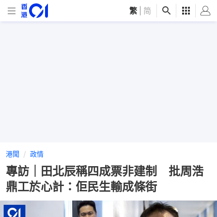
繁
|
简
港聞
政情
專訪｜田北辰稱四成票非建制 批周浩
鼎工於心計：佢民生輸成條街