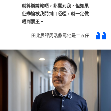
就算辯論輸晒，都贏到我，但如果
佢辯論被我問到口啞啞，就一定做
唔到票王。
田北辰評周浩鼎罵他是二五仔