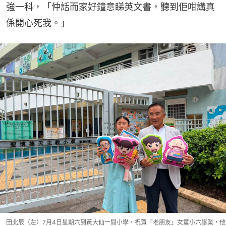
強一科，「仲話而家好鐘意睇英文書，聽到佢咁講真
係開心死我。」
田北辰（左）7月4日星期六到黃大仙一間小學，祝賀「老朋友」女童小六畢業，他