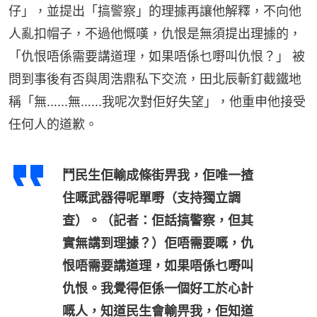
仔」，並提出「搞警察」的理據再讓他解釋，不向他
人亂扣帽子，不過他慨嘆，仇恨是無須提出理據的，
「仇恨唔係需要講道理，如果唔係乜嘢叫仇恨？」 被
問到事後有否與周浩鼎私下交流，田北辰斬釘截鐵地
稱「無…...無…...我呢次對佢好失望」，他重申他接受
任何人的道歉。
鬥民生佢輸成條街畀我，佢唯一揸
住嘅武器得呢單嘢（支持獨立調
查）。（記者：佢話搞警察，但其
實無講到理據？）佢唔需要嘅，仇
恨唔需要講道理，如果唔係乜嘢叫
仇恨。我覺得佢係一個好工於心計
嘅人，知道民生會輸畀我，佢知道