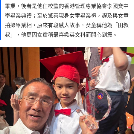
畢業，後者是他任校監的香港管理專業協會李國寶中
學畢業典禮；至於驚喜現身女童畢業禮，趕及與女童
拍攝畢業相，原來有段感人故事，女童稱他為「田叔
叔」，他更因女童稱最喜歡英文科而開心到震。