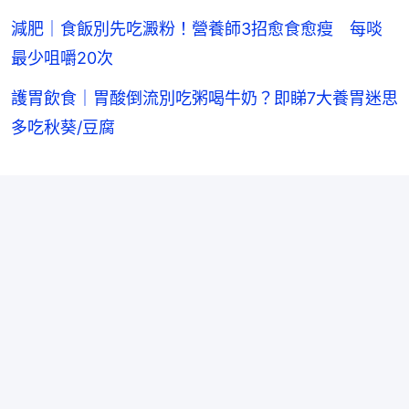
減肥｜食飯別先吃澱粉！營養師3招愈食愈瘦 每啖
最少咀嚼20次
護胃飲食｜胃酸倒流別吃粥喝牛奶？即睇7大養胃迷思
多吃秋葵/豆腐