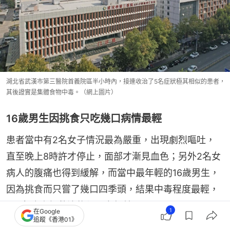
湖北省武漢市第三醫院首義院區半小時內，接連收治了5名症狀極其相似的患者，
其後證實是集體食物中毒。（網上圖片）
16歲男生因挑食只吃幾口病情最輕
患者當中有2名女子情況最為嚴重，出現劇烈嘔吐，
直至晚上8時許才停止，面部才漸見血色；另外2名女
病人的腹痛也得到緩解，而當中最年輕的16歲男生，
因為挑食而只嘗了幾口四季頭，結果中毒程度最輕，
而5名病人經救治後都平安無恙。
1
在Google
追蹤《香港01》