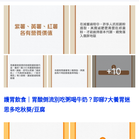
+
10
護胃飲食｜胃酸倒流別吃粥喝牛奶？即睇7大養胃迷
思多吃秋葵/豆腐