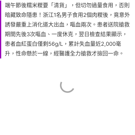
端午節後糯米糉要「清貨」，但切勿過量食用，否則
暗藏致命隱患！浙江1名男子食用2個肉糉後，竟意外
誘發嚴重上消化道大出血，嘔血兩次。患者送院搶救
期間先後3次嘔血、一度休克，翌日檢查結果顯示，
患者血紅蛋白僅剩56g/L，累計失血量近2,000毫
升，性命懸於一線，經醫護全力搶救才撿回一命。