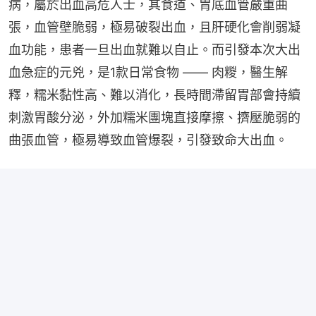
病，屬於出血高危人士，其食道、胃底血管嚴重曲
張，血管壁脆弱，極易破裂出血，且肝硬化會削弱凝
血功能，患者一旦出血就難以自止。而引發本次大出
血急症的元兇，是1款日常食物 —— 肉糉，醫生解
釋，糯米黏性高、難以消化，長時間滯留胃部會持續
刺激胃酸分泌，外加糯米團塊直接摩擦、擠壓脆弱的
曲張血管，極易導致血管爆裂，引發致命大出血。