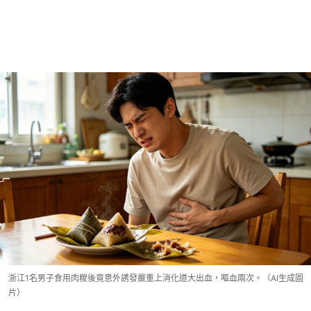
浙江1名男子食用肉糉後竟意外誘發嚴重上消化道大出血，嘔血兩次。（AI生成圖
片）