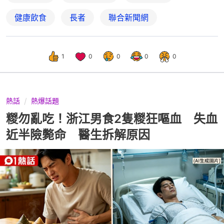
健康飲食
長者
聯合新聞網
1
0
0
0
0
熱話
熱爆話題
糉勿亂吃！浙江男食2隻糉狂嘔血 失血
近半險斃命 醫生拆解原因