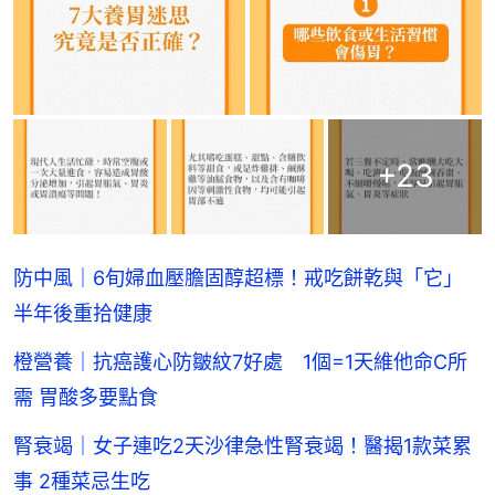
+
23
防中風｜6旬婦血壓膽固醇超標！戒吃餅乾與「它」
半年後重拾健康
橙營養｜抗癌護心防皺紋7好處 1個=1天維他命C所
需 胃酸多要點食
腎衰竭｜女子連吃2天沙律急性腎衰竭！醫揭1款菜累
事 2種菜忌生吃