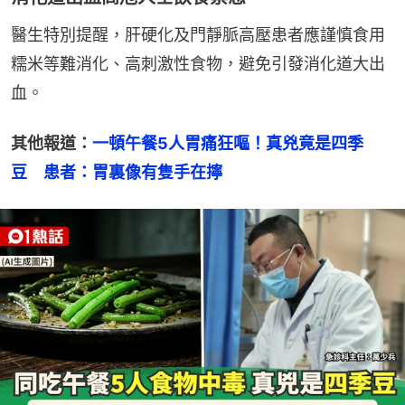
醫生特別提醒，肝硬化及門靜脈高壓患者應謹慎食用
糯米等難消化、高刺激性食物，避免引發消化道大出
血。
其他報道：
一頓午餐5人胃痛狂嘔！真兇竟是四季
豆　患者：胃裏像有隻手在擰