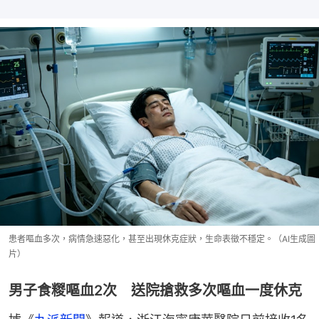
患者嘔血多次，病情急速惡化，甚至出現休克症狀，生命表徵不穩定。（AI生成圖
片）
男子食糉嘔血2次 送院搶救多次嘔血一度休克