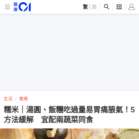
繁
|
简
生活
教煮
糯米｜湯圓、飯糰吃過量易胃痛脹氣！5
方法緩解 宜配兩蔬菜同食