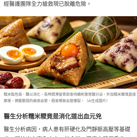
經醫護團隊全力搶救現已脫離危險。
糯米黏性高、難以消化，長時間滯留胃部會持續刺激胃酸分泌，外加糯米團塊直接
摩擦、擠壓脆弱的曲張血管，極易導致血管爆裂。（AI生成圖片）
醫生分析糯米糉竟是消化道出血元兇
醫生分析病因，病人患有肝硬化及門靜脈高壓等基礎