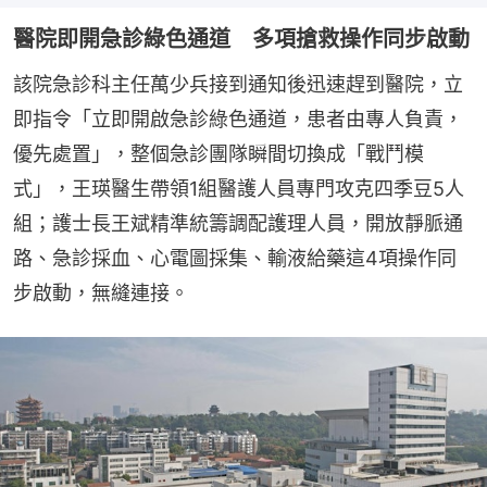
醫院即開急診綠色通道 多項搶救操作同步啟動
該院急診科主任萬少兵接到通知後迅速趕到醫院，立
即指令「立即開啟急診綠色通道，患者由專人負責，
優先處置」，整個急診團隊瞬間切換成「戰鬥模
式」，王瑛醫生帶領1組醫護人員專門攻克四季豆5人
組；護士長王斌精準統籌調配護理人員，開放靜脈通
路、急診採血、心電圖採集、輸液給藥這4項操作同
步啟動，無縫連接。