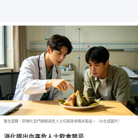
醫生提醒，肝硬化及門靜脈高危人士切莫貪食糯米製品。（AI生成圖片）
消化道出血高危人士飲食禁忌