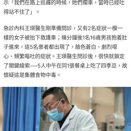
示「我們在路上巡邏的時候，她們攔車，當時已經吐
得站不住了」。
急診內科王瑛醫生剛準備問診，又有2名症狀一模一
樣的女子被抬下救護車；幾分鐘後1名16歲男孩抱着肚
子進來，這5名患者都出現了，臉色蒼白、劇烈噁
心、頻繁嘔吐的症狀。王瑛醫生問診後，很快就鎖定
了關鍵線索──5人中午在同1張餐桌上吃了四季豆，故
懷疑這是集體食物中毒。