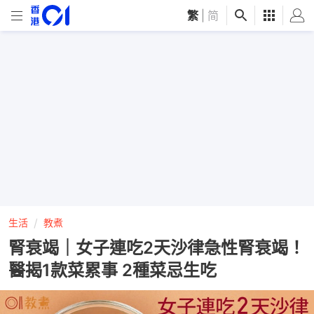
繁
|
简
生活
教煮
腎衰竭｜女子連吃2天沙律急性腎衰竭！
醫揭1款菜累事 2種菜忌生吃