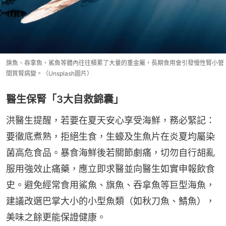
旗魚、吞拿魚、鯊魚等體內往往積累了大量的重金屬，長期食用會引發慢性腎小管
間質腎病變。（Unsplash圖片）
醫生保腎「3大自救錦囊」
洪醫生提醒，若要在夏天安心享受海鮮，務必緊記：
要徹底煮熟，拒絕生食，生蠔及生魚片在炎夏均屬染
菌高危食品。暴食海鮮後若關節劇痛，切勿自行胡亂
服用強效止痛藥，應立即求醫並向醫生如實申報飲食
史。避免經常食用鯊魚、旗魚、吞拿魚等巨型海魚，
建議改選巴掌大小的小型魚類（如秋刀魚、鯖魚），
美味之餘更能保證健康。