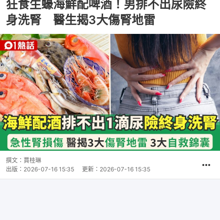
狂食生蠔海鮮配啤酒！男排不出尿險終
身洗腎 醫生揭3大傷腎地雷
撰文：
賈桂琳
出版：
2026-07-16 15:35
更新：
2026-07-16 15:35