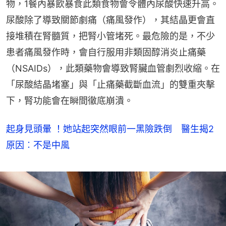
物，1餐內暴飲暴食此類食物會令體內尿酸快速升高。
尿酸除了導致關節劇痛（痛風發作），其結晶更會直
接堆積在腎髓質，把腎小管堵死。最危險的是，不少
患者痛風發作時，會自行服用非類固醇消炎止痛藥
（NSAIDs），此類藥物會導致腎臟血管劇烈收縮。在
「尿酸結晶堵塞」與「止痛藥截斷血流」的雙重夾擊
下，腎功能會在瞬間徹底崩潰。
起身見頭暈 ！她站起突然眼前一黑險跌倒 醫生揭2
原因︰不是中風