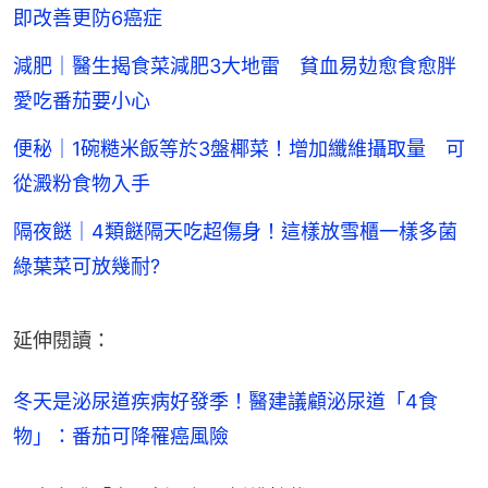
即改善更防6癌症
減肥｜醫生揭食菜減肥3大地雷 貧血易攰愈食愈胖
愛吃番茄要小心
便秘｜1碗糙米飯等於3盤椰菜！增加纖維攝取量 可
從澱粉食物入手
隔夜餸｜4類餸隔天吃超傷身！這樣放雪櫃一樣多菌
綠葉菜可放幾耐?
延伸閱讀：
冬天是泌尿道疾病好發季！醫建議顧泌尿道「4食
物」：番茄可降罹癌風險