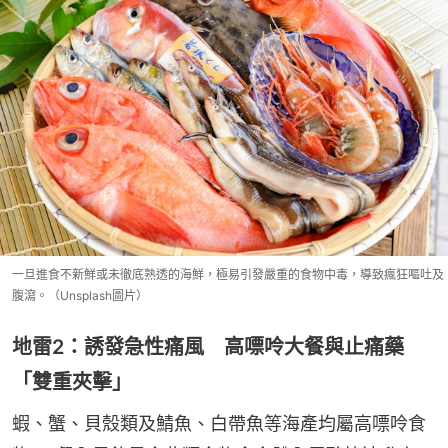
一旦進食不新鮮或未徹底熟透的海鮮，極易引發嚴重的食物中毒，導致瘋狂嘔吐及
腹瀉。（Unsplash圖片）
地雷2：誘發急性痛風 高嘌呤大餐與止痛藥
「雙重夾擊」
蝦、蟹、貝殼類及鯖魚、白帶魚等海產均屬高嘌呤食