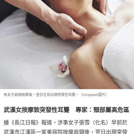
有女子肩頸按摩後，翌日左耳出現特發性耳聾。（Unsplash圖片）
武漢女按摩致突發性耳聾 專家：頸部屬高危區
據《長江日報》報道，涉事女子張雪（化名）早前於
武漢市江漢區一家美容院按摩肩頸後，翌日出現突發