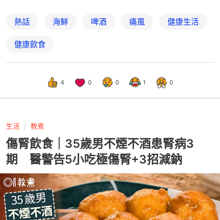
熱話
海鮮
啤酒
痛風
健康生活
健康飲食
4
0
0
1
0
生活
教煮
傷腎飲食｜35歲男不煙不酒患腎病3
期 醫警告5小吃極傷腎+3招減鈉