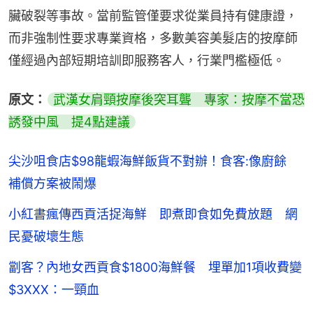
臟破裂等事故。當前監管僅要求從業員持有健康證，
而非強制性要求專業資格，多數美容美髮店的按摩師
僅經過內部短期培訓即服務客人，行業門檻極低。
原文：
武漢女肩頸按摩後突耳聾　專家：按摩不當恐
誘發中風　提4點建議
尖沙咀食店$98龍蝦海鮮飯貨不對辦！食客:像廚餘
補償方案被鬧爆
小紅書瘋傳西貢活捉海鮮 即煮即食如免費放題 網
民憂破壞生態
劏客？內地女西貢食$1800海鮮餐 埋單加1項收費變
$3XXX：一頸血