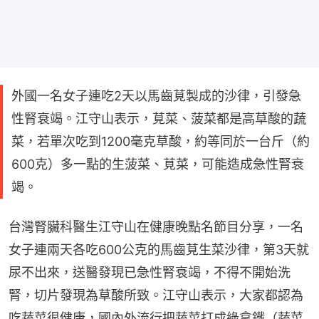
外國一名女子連吃2天以馬齒莧製成的沙律，引發急
性腎衰竭。江守山表示，莧菜、菠菜都是高草酸的蔬
菜，若單次吃到1200毫克草酸，約等同於一台斤（約
600克）多一點的生菠菜、莧菜，可能造成急性腎衰
竭。
台灣腎臟科醫生江守山在健康晚點名節目分享，一名
女子連兩天各吃600公克的馬齒莧生菜沙律，第3天就
尿不出來，送醫發現已急性腎衰竭，不得不開始洗
腎，切片發現為草酸所致。江守山表示，大家都認為
吃蔬菜很健康，國內外流行把蔬菜打成綠拿鐵（蔬菜