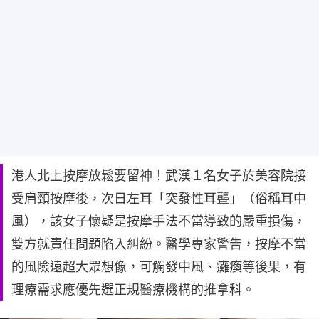
港人北上按摩放鬆要留神！武漢１名女子於美容院接
受肩頸按摩後，次日左耳「突發性耳聾」（俗稱耳中
風），該女子懷疑是按摩手法不當導致的嚴重損傷，
雙方就責任問題陷入糾紛。醫學專家警告，按摩不當
的風險遠超大眾想像，可觸發中風、癱瘓等後果，有
理療需求應優先選正規醫療機構的推拿科。