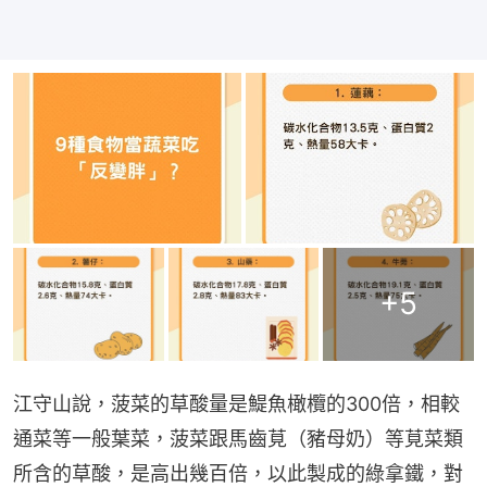
+
5
江守山說，菠菜的草酸量是鯷魚橄欖的300倍，相較
通菜等一般葉菜，菠菜跟馬齒莧（豬母奶）等莧菜類
所含的草酸，是高出幾百倍，以此製成的綠拿鐵，對