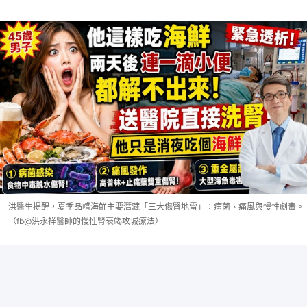
洪醫生提醒，夏季品嚐海鮮主要潛藏「三大傷腎地雷」：病菌、痛風與慢性劇毒。
（fb@洪永祥醫師的慢性腎衰竭攻城療法 ）