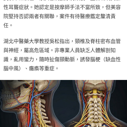
性耳聾症狀。她認定是按摩師手法不當所致，但美容
院堅持否認兩者有關聯，案件有待醫療鑑定釐清責
任。
湖北中醫藥大學教授吳松指出，頸椎及脊柱密布血管
與神經，屬高危區域。非專業人員缺乏人體解剖知
識，亂用蠻力，隨時扯傷頸動脈，誘發腦梗（缺血性
腦中風）、癱瘓等重症。