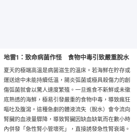
地雷1：致命病菌作怪 食物中毒引致嚴重脫水
夏天的極端高溫是病菌滋生的溫床。若海鮮在貯存或
運送途中未能持續低溫，腸炎弧菌或極具殺傷力的創
傷弧菌就會以驚人速度繁殖。一旦進食不新鮮或未徹
底熟透的海鮮，極易引發嚴重的食物中毒，導致瘋狂
嘔吐及腹瀉。這種急劇的體液流失（脫水）會令流向
腎臟的血液量驟降，導致腎臟因缺血缺氧而在數小時
內併發「急性腎小管壞死」，直接誘發急性腎衰竭。