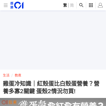
繁
|
简
生活
教煮
雞蛋冷知識｜紅殼蛋比白殼蛋營養？營
養多寡2關鍵 蛋殼2情況勿買!