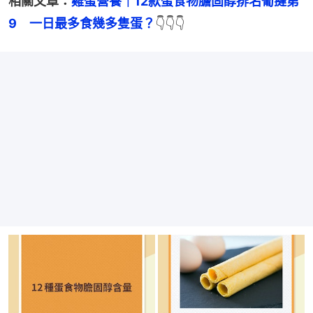
相關文章：
雞蛋營養｜12款蛋食物膽固醇排名葡撻第
9　一日最多食幾多隻蛋？
👇👇👇