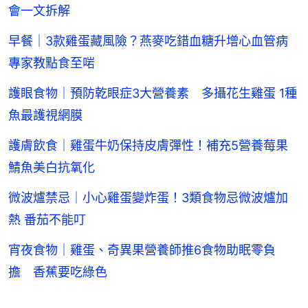
會一文拆解
早餐｜3款雞蛋藏風險？燕麥吃錯血糖升增心血管病
專家教點食至啱
護眼食物｜預防乾眼症3大營養素 多攝花生雞蛋 1種
魚最護視網膜
護膚飲食｜雞蛋牛奶保持皮膚彈性！補充5營養莓果
鯖魚美白抗氧化
微波爐禁忌｜小心雞蛋變炸蛋！3類食物忌微波爐加
熱 番茄不能叮
宵夜食物｜雞蛋、奇異果營養師推6食物助眠零負
擔 香蕉要吃綠色