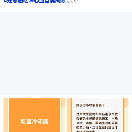
4迷思點吃降心血管病風險
👇👇👇