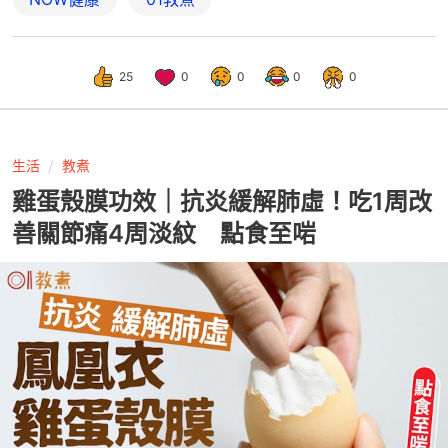
25
0
0
0
0
生活
教煮
雞蛋殼膜功效｜抗炎緩解肺虛！吃1周改
善關節痛4周淡紋 點食至啱