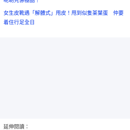
呢啲先係極品！
女生皮靴遇「解體式」甩皮！甩到似隻茶葉蛋 仲要
着住行足全日
延伸閱讀：