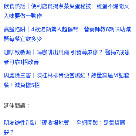
飲食熱話｜便利店員揭煮茶葉蛋秘技 雞蛋不爆開又
入味要做一動作
高鹽陷阱｜4款湯鈉驚人超傷腎！營養師教6調味助減
鹽每餐宜飲多少
咖啡致敏源｜喝咖啡出風癩 引發蕁麻疹？ 醫揭7成患
者可靠1招改善
周處除三害｜陳桂林排骨便當爆紅！熱量高過Ｍ記套
餐！減負擔5招
延伸閱讀：
朋友辦性別趴「硬收場地費」 全網開酸：是集資圓
夢？