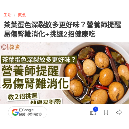
生活
教煮
茶葉蛋色深裂紋多更好味？營養師提醒
易傷腎難消化+挑選2招健康吃
5
在Google
追蹤《香港01》
撰文：
風傳媒
出版：
2026-07-17 16:02
更新：
2026-07-17 16:17