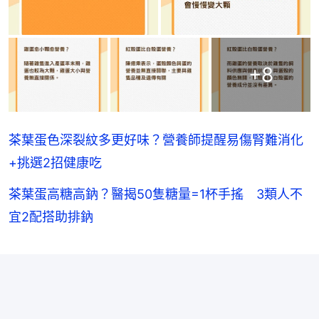
+
8
茶葉蛋色深裂紋多更好味？營養師提醒易傷腎難消化
+挑選2招健康吃
茶葉蛋高糖高鈉？醫揭50隻糖量=1杯手搖 3類人不
宜2配搭助排鈉