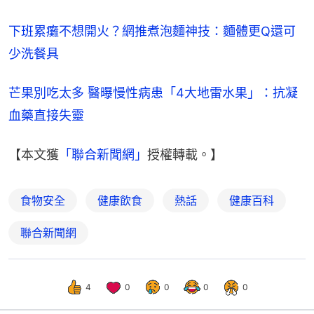
下班累癱不想開火？網推煮泡麵神技：麵體更Q還可
少洗餐具
芒果別吃太多 醫曝慢性病患「4大地雷水果」：抗凝
血藥直接失靈
【本文獲
「聯合新聞網」
授權轉載。】
食物安全
健康飲食
熱話
健康百科
聯合新聞網
4
0
0
0
0