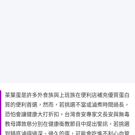
茶葉蛋是許多外食族與上班族在便利店補充優質蛋白
質的便利首選，然而，若挑選不當或滷煮時間過長，
恐怕會讓健康大打折扣。台灣食安專家文長安與無毒
教母譚敦慈分別在健康衛教節目中提出警訊，若挑選
到鍋底滷得過深、過久的蛋，可能會吃進不利心血管