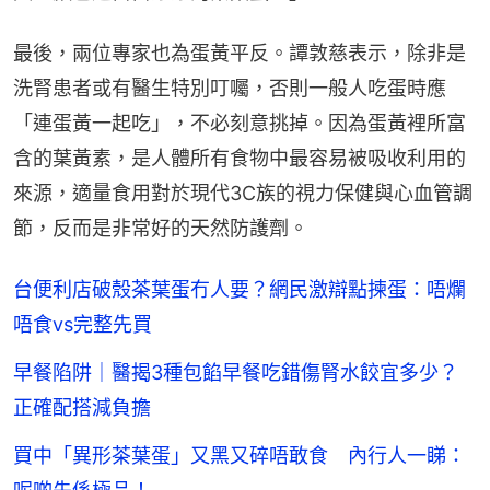
最後，兩位專家也為蛋黃平反。譚敦慈表示，除非是
洗腎患者或有醫生特別叮囑，否則一般人吃蛋時應
「連蛋黃一起吃」，不必刻意挑掉。因為蛋黃裡所富
含的葉黃素，是人體所有食物中最容易被吸收利用的
來源，適量食用對於現代3C族的視力保健與心血管調
節，反而是非常好的天然防護劑。
台便利店破殼茶葉蛋冇人要？網民激辯點揀蛋：唔爛
唔食vs完整先買
早餐陷阱｜醫揭3種包餡早餐吃錯傷腎水餃宜多少？
正確配搭減負擔
買中「異形茶葉蛋」又黑又碎唔敢食 內行人一睇：