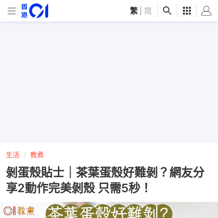
繁
|
简
生活
教煮
剝蛋殼貼士｜茶葉蛋殼好難剝？網友分
享2動作完美剝殼 只需5秒！