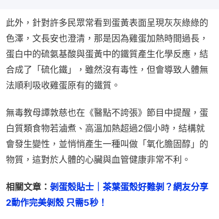
此外，針對許多民眾常看到蛋黃表面呈現灰灰綠綠的
色澤，文長安也澄清，那是因為雞蛋加熱時間過長，
蛋白中的硫氨基酸與蛋黃中的鐵質產生化學反應，結
合成了「硫化鐵」，雖然沒有毒性，但會導致人體無
法順利吸收雞蛋原有的鐵質。
無毒教母譚敦慈也在《醫點不誇張》節目中提醒，蛋
白質類食物若滷煮、高溫加熱超過2個小時，結構就
會發生變性，並悄悄產生一種叫做「氧化膽固醇」的
物質，這對於人體的心臟與血管健康非常不利。
相關文章：
剝蛋殼貼士｜茶葉蛋殼好難剝？網友分享
2動作完美剝殼 只需5秒！