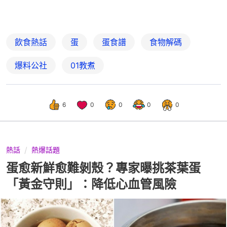
飲食熱話
蛋
蛋食譜
食物解碼
爆料公社
01教煮
6
0
0
0
0
熱話
熱爆話題
蛋愈新鮮愈難剝殼？專家曝挑茶葉蛋
「黃金守則」：降低心血管風險