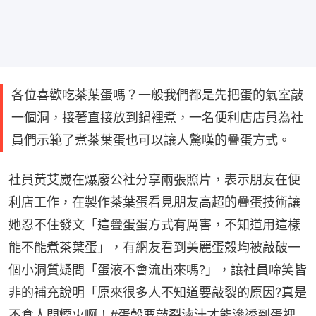
各位喜歡吃茶葉蛋嗎？一般我們都是先把蛋的氣室敲
一個洞，接著直接放到鍋裡煮，一名便利店店員為社
員們示範了煮茶葉蛋也可以讓人驚嘆的疊蛋方式。
社員黃艾崴在爆廢公社分享兩張照片，表示朋友在便
利店工作，在製作茶葉蛋看見朋友高超的疊蛋技術讓
她忍不住發文「這疊蛋蛋方式有厲害，不知道用這樣
能不能煮茶葉蛋」，有網友看到美麗蛋殼均被敲破一
個小洞質疑問「蛋液不會流出來嗎?」，讓社員啼笑皆
非的補充說明「原來很多人不知道要敲裂的原因?真是
不食人間煙火啊！#蛋殼要敲裂滷汁才能滲透到蛋裡