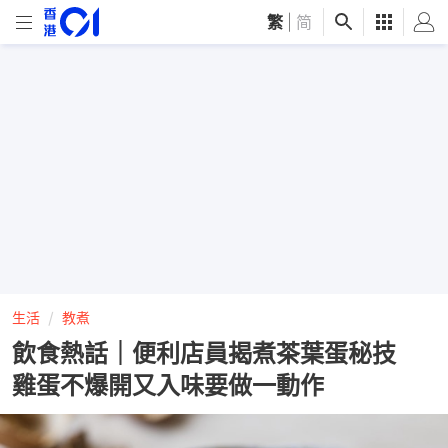
繁
|
简
生活
教煮
飲食熱話｜便利店員揭煮茶葉蛋秘技
雞蛋不爆開又入味要做一動作