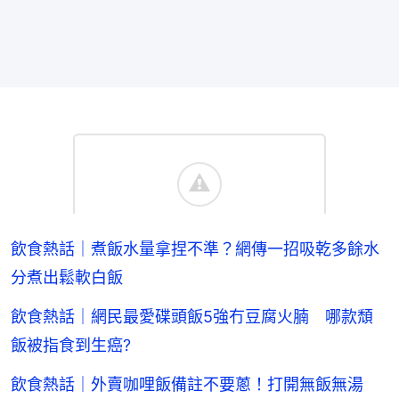
飲食熱話｜煮飯水量拿捏不準？網傳一招吸乾多餘水
分煮出鬆軟白飯
飲食熱話｜網民最愛碟頭飯5強冇豆腐火腩 哪款頹
飯被指食到生癌?
飲食熱話｜外賣咖哩飯備註不要蔥！打開無飯無湯