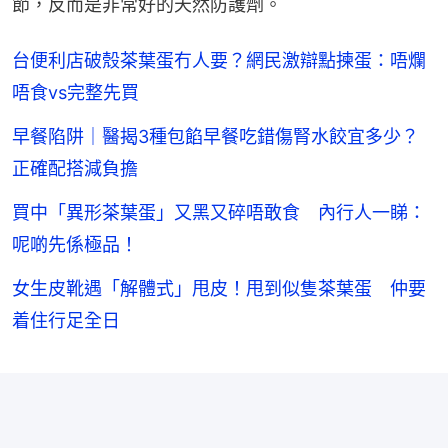
節，反而是非常好的天然防護劑。
台便利店破殼茶葉蛋冇人要？網民激辯點揀蛋：唔爛
唔食vs完整先買
早餐陷阱｜醫揭3種包餡早餐吃錯傷腎水餃宜多少？
正確配搭減負擔
買中「異形茶葉蛋」又黑又碎唔敢食 內行人一睇：
呢啲先係極品！
女生皮靴遇「解體式」甩皮！甩到似隻茶葉蛋 仲要
着住行足全日