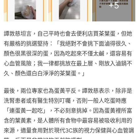
+
5
譚敦慈坦言，自己平時也會去便利店買茶葉蛋，但她
有嚴格的挑選堅持：「我絕對不會挑下面滷得很久、
顏色很黑很深的蛋，因為吃起來不僅太鹹，還容易有
心血管風險；我一律都挑放在最上層、剛放入滷鍋不
久、顏色還白白淨淨的茶葉蛋。」
最後，兩位專家也為蛋黃平反。譚敦慈表示，除非是
洗腎患者或有醫生特別叮囑，否則一般人吃蛋時應
「連蛋黃一起吃」，不必刻意挑掉。因為蛋黃裡所富
含的葉黃素，是人體所有食物中最容易被吸收利用的
來源，適量食用對於現代3C族的視力保健與心血管調