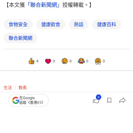
【本文獲
「聯合新聞網」
授權轉載。】
食物安全
健康飲食
熱話
健康百科
聯合新聞網
4
0
0
0
0
生活
教煮
茶葉蛋色深裂紋多更好味？營養師提醒
6
在Google
追蹤《香港01》
易傷腎難消化+挑選2招健康吃