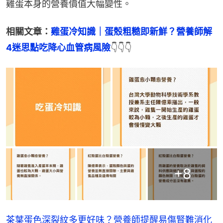
雞蛋本身的營養價值大幅變性。
相關文章：
雞蛋冷知識｜蛋殼粗糙即新鮮？營養師解
4迷思點吃降心血管病風險
👇👇👇
+
8
茶葉蛋色深裂紋多更好味？營養師提醒易傷腎難消化