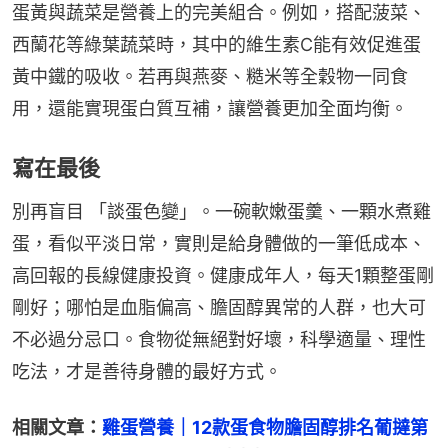
蛋黃與蔬菜是營養上的完美組合。例如，搭配菠菜、
西蘭花等綠葉蔬菜時，其中的維生素C能有效促進蛋
黃中鐵的吸收。若再與燕麥、糙米等全穀物一同食
用，還能實現蛋白質互補，讓營養更加全面均衡。
寫在最後
別再盲目 「談蛋色變」。一碗軟嫩蛋羹、一顆水煮雞
蛋，看似平淡日常，實則是給身體做的一筆低成本、
高回報的長線健康投資。健康成年人，每天1顆整蛋剛
剛好；哪怕是血脂偏高、膽固醇異常的人群，也大可
不必過分忌口。食物從無絕對好壞，科學適量、理性
吃法，才是善待身體的最好方式。
相關文章：
雞蛋營養｜12款蛋食物膽固醇排名葡撻第