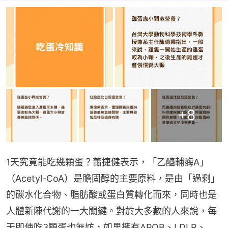
+
8
1天究竟能吃幾顆蛋？蕭捷健表示，「乙醯輔酶A」
（Acetyl-CoA）是膽固醇的主要原料，是由「過剩」
的碳水化合物、脂肪酸或蛋白質轉化而來，同時也是
人體新陳代謝的一大關鍵。對於大多數的人來說，每
天即使吃3顆蛋也無妨，如果擁有APOB、LDLR、