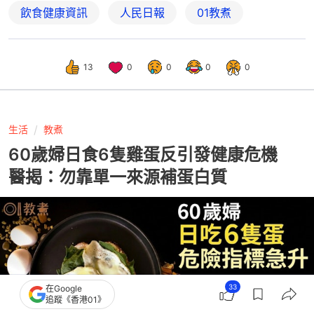
飲食健康資訊
人民日報
01教煮
13
0
0
0
0
生活
教煮
60歲婦日食6隻雞蛋反引發健康危機
醫揭：勿靠單一來源補蛋白質
33
在Google
追蹤《香港01》