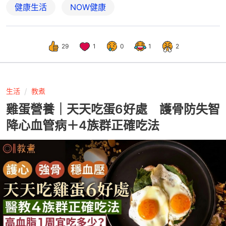
健康生活
NOW健康
29
1
0
1
2
生活
教煮
雞蛋營養｜天天吃蛋6好處 護骨防失智
降心血管病＋4族群正確吃法