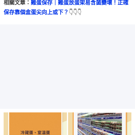
相關文章：
雞蛋保存｜雞蛋放蛋架易含菌變壞！正確
保存靠個盒蛋尖向上或下？
👇👇👇