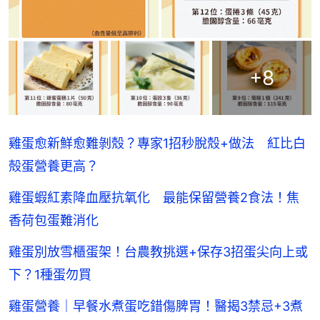
+
8
雞蛋愈新鮮愈難剝殼？專家1招秒脫殼+做法 紅比白
殻蛋營養更高？
雞蛋蝦紅素降血壓抗氧化 最能保留營養2食法！焦
香荷包蛋難消化
雞蛋別放雪櫃蛋架！台農教挑選+保存3招蛋尖向上或
下？1種蛋勿買
雞蛋營養｜早餐水煮蛋吃錯傷脾胃！醫揭3禁忌+3煮