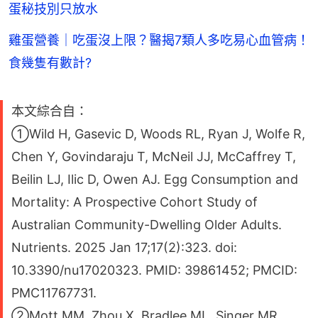
蛋秘技別只放水
雞蛋營養｜吃蛋沒上限？醫揭7類人多吃易心血管病！
食幾隻有數計?
本文綜合自：
①Wild H, Gasevic D, Woods RL, Ryan J, Wolfe R,
Chen Y, Govindaraju T, McNeil JJ, McCaffrey T,
Beilin LJ, Ilic D, Owen AJ. Egg Consumption and
Mortality: A Prospective Cohort Study of
Australian Community-Dwelling Older Adults.
Nutrients. 2025 Jan 17;17(2):323. doi:
10.3390/nu17020323. PMID: 39861452; PMCID:
PMC11767731.
②Mott MM, Zhou X, Bradlee ML, Singer MR,