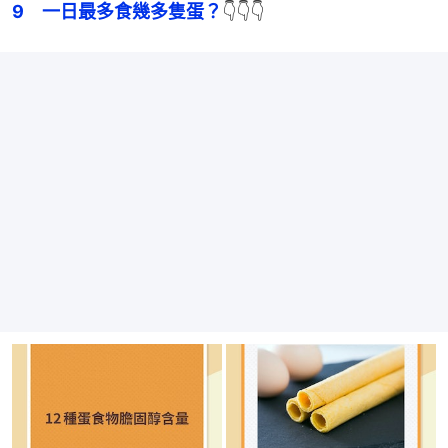
9　一日最多食幾多隻蛋？
👇👇👇