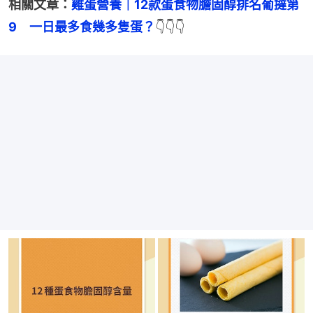
相關文章：
雞蛋營養｜12款蛋食物膽固醇排名葡撻第
9　一日最多食幾多隻蛋？
👇👇👇