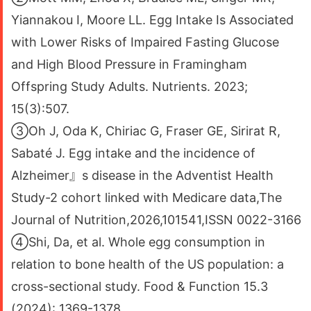
Yiannakou I, Moore LL. Egg Intake Is Associated
with Lower Risks of Impaired Fasting Glucose
and High Blood Pressure in Framingham
Offspring Study Adults. Nutrients. 2023;
15(3):507.
③Oh J, Oda K, Chiriac G, Fraser GE, Sirirat R,
Sabaté J. Egg intake and the incidence of
Alzheimer』s disease in the Adventist Health
Study-2 cohort linked with Medicare data,The
Journal of Nutrition,2026,101541,ISSN 0022-3166
④Shi, Da, et al. Whole egg consumption in
relation to bone health of the US population: a
cross-sectional study. Food & Function 15.3
(2024): 1369-1378.