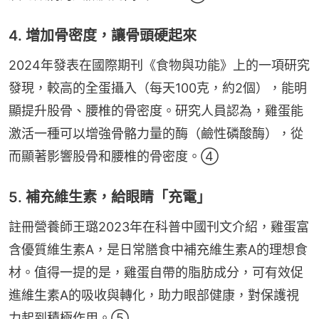
4. 增加骨密度，讓骨頭硬起來
2024年發表在國際期刊《食物與功能》上的一項研究
發現，較高的全蛋攝入（每天100克，約2個），能明
顯提升股骨、腰椎的骨密度。研究人員認為，雞蛋能
激活一種可以增強骨骼力量的酶（鹼性磷酸酶），從
而顯著影響股骨和腰椎的骨密度。④
5. 補充維生素，給眼睛「充電」
註冊營養師王璐2023年在科普中國刊文介紹，雞蛋富
含優質維生素A，是日常膳食中補充維生素A的理想食
材。值得一提的是，雞蛋自帶的脂肪成分，可有效促
進維生素A的吸收與轉化，助力眼部健康，對保護視
力起到積極作用。⑤