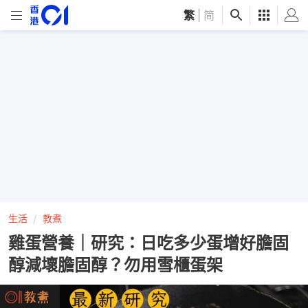
繁
|
简
生活
教煮
雞蛋營養｜研究：日吃多少蛋增好膽固
醇減壞膽固醇？勿用雪櫃蛋架