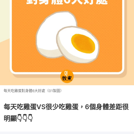
每天吃雞蛋對身體6大好處（01製圖）
每天吃雞蛋VS很少吃雞蛋，6個身體差距很
明顯👇👇👇