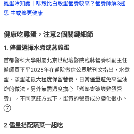
雞蛋冷知識｜啡殼比白殼蛋營養較高？營養師解3迷
思 生或熟更健康
健康吃雞蛋，注意2個關鍵細節
1. 儘量選擇水煮或蒸雞蛋
首都醫科大學附屬北京世紀壇醫院臨牀營養科副主任
醫師賈平平2025年在醫院微信公眾號刊文指出，水煮
蛋、蒸蛋能最大程度保留營養，日常儘量避免高温油
炸的做法。另外無需過度擔心「煮熟會破壞雞蛋營
養」，不同烹飪方式下，蛋黃的營養成分變化很小。
⑦
2.儘量搭配蔬菜一起吃